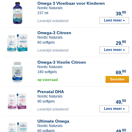
Omega 3 Vloeibaar voor Kinderen
Nordic Naturals
00
237 ml
39,
Lees meer »
Levertijd onbekend
Omega-3 Citroen
Nordic Naturals
90
60 softgels
29,
Lees meer »
Levertijd onbekend
Omega-3 Visolie Citroen
Nordic Naturals
00
180 softgels
69,
Bestellen
op voorraad
Prenatal DHA
Nordic Naturals
50
90 softgels
49,
Lees meer »
Levertijd onbekend
Ultimate Omega
Nordic Naturals
00
60 softgels
49,