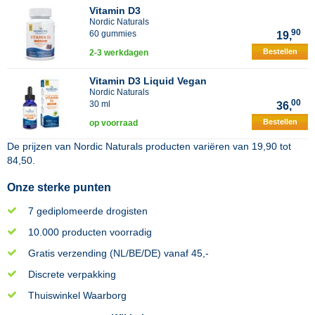
Vitamin D3
Nordic Naturals
90
60 gummies
19,
Bestellen
2-3 werkdagen
Vitamin D3 Liquid Vegan
Nordic Naturals
00
30 ml
36,
Bestellen
op voorraad
De prijzen van
Nordic Naturals
producten variëren van
19,90
tot
84,50
.
Onze sterke punten
7 gediplomeerde drogisten
10.000 producten voorradig
Gratis verzending (NL/BE/DE) vanaf 45,-
Discrete verpakking
Thuiswinkel Waarborg