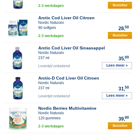
Bestellen
2-3 werkdagen
Arctic Cod Liver Oil Citroen
Nordic Naturals
50
90 softgels
28,
Bestellen
2-3 werkdagen
Arctic Cod Liver Oil Sinaasappel
Nordic Naturals
00
237 ml
35,
Lees meer »
Levertijd onbekend
Arctic-D Cod Liver Oil Citroen
Nordic Naturals
50
237 ml
31,
Lees meer »
Levertijd onbekend
Nordic Berries Multivitamine
Nordic Naturals
90
120 gummies
39,
Bestellen
2-3 werkdagen