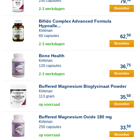
50
250 capsules
79,
Bestellen
2-3 werkdagen
Bifido Complex Advanced Formula
Hypoalle...
Kirkman
50
60 capsules
62,
Bestellen
2-3 werkdagen
Bone Health
Kirkman
75
120 capsules
36,
Bestellen
2-3 werkdagen
Buffered Magnesium Bisglycinaat Powder
Kirkman
50
113 gram
35,
Bestellen
op voorraad
Buffered Magnesium Oxide 180 mg
Kirkman
50
250 capsules
33,
Bestellen
op voorraad