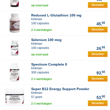
Bestellen
op voorraad
Reduced L-Glutathion 100 mg
Kirkman
50
100 capsules
45,
Bestellen
2-3 werkdagen
Selenium 100 mcg
Kirkman
50
100 capsules
24,
Bestellen
op voorraad
Spectrum Complete II
Kirkman
50
300 capsules
93,
Bestellen
2-3 werkdagen
Super B12 Energy Support Powder
Kirkman
00
57 gram
53,
Bestellen
2-3 werkdagen