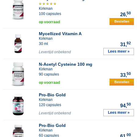
Kirkman
50
100 capsules
26,
Bestellen
op voorraad
Mycellized Vitamin A
Kirkman
92
30 ml
31,
Lees meer »
Levertijd onbekend
N-Acetyl Cysteine 100 mg
Kirkman
50
90 capsules
33,
Bestellen
op voorraad
Pro-Bio Gold
Kirkman
50
120 capsules
94,
Lees meer »
Levertijd onbekend
Pro-Bio Gold
Kirkman
00
60 capsules
61,