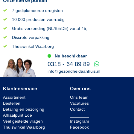
Onze sterke punten
7 gediplomeerde drogisten
10.000 producten voorradig
Gratis verzending (NL/BE/DE) vanaf 45,-
Discrete verpakking
Thuiswinkel Waarborg
Nu beschikbaar
0318 - 64 89 89
info@gezondheidaanhuis.nl
Klantenservice
Over ons
Assortiment
Ons team
Bestellen
Vacatures
Betaling en bezorging
Contact
Afhaalpunt Ede
________
Veel gestelde vragen
Instagram
Thuiswinkel Waarborg
Facebook