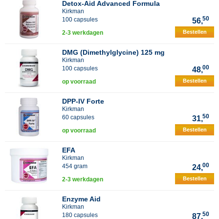
Detox-Aid Advanced Formula
Kirkman
50
100 capsules
56,
Bestellen
2-3 werkdagen
DMG (Dimethylglycine) 125 mg
Kirkman
00
100 capsules
48,
Bestellen
op voorraad
DPP-IV Forte
Kirkman
50
60 capsules
31,
Bestellen
op voorraad
EFA
Kirkman
00
454 gram
24,
Bestellen
2-3 werkdagen
Enzyme Aid
Kirkman
50
180 capsules
87,