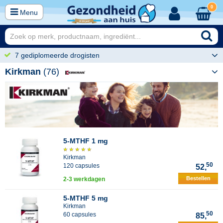
0
Menu
7 gediplomeerde drogisten
Kirkman
(76)
5-MTHF 1 mg
Kirkman
50
120 capsules
52,
Bestellen
2-3 werkdagen
5-MTHF 5 mg
Kirkman
50
60 capsules
85,