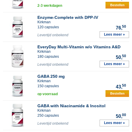
Bestellen
2-3 werkdagen
Enzyme-Complete with DPP-IV
Kirkman
50
120 capsules
76,
Lees meer »
Levertijd onbekend
EveryDay Multi-Vitamin w/o Vitamins A&D
Kirkman
50
180 capsules
50,
Lees meer »
Levertijd onbekend
GABA 250 mg
Kirkman
50
150 capsules
43,
Bestellen
op voorraad
GABA with Niacinamide & Inositol
Kirkman
00
250 capsules
50,
Lees meer »
Levertijd onbekend