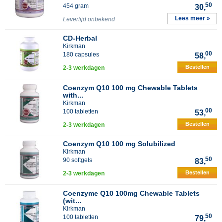
50
454 gram
30,
Lees meer »
Levertijd onbekend
CD-Herbal
Kirkman
00
180 capsules
58,
Bestellen
2-3 werkdagen
Coenzym Q10 100 mg Chewable Tablets
with...
Kirkman
00
100 tabletten
53,
Bestellen
2-3 werkdagen
Coenzym Q10 100 mg Solubilized
Kirkman
50
90 softgels
83,
Bestellen
2-3 werkdagen
Coenzyme Q10 100mg Chewable Tablets
(wit...
Kirkman
50
100 tabletten
79,