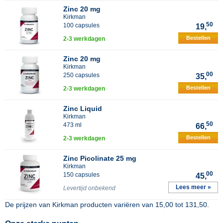
Zinc 20 mg
Kirkman
50
100 capsules
19,
Bestellen
2-3 werkdagen
Zinc 20 mg
Kirkman
00
250 capsules
35,
Bestellen
2-3 werkdagen
Zinc Liquid
Kirkman
50
473 ml
66,
Bestellen
2-3 werkdagen
Zinc Picolinate 25 mg
Kirkman
00
150 capsules
45,
Lees meer »
Levertijd onbekend
De prijzen van
Kirkman
producten variëren van
15,00
tot
131,50
.