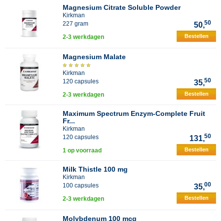
Magnesium Citrate Soluble Powder
Kirkman
50
227 gram
50,
Bestellen
2-3 werkdagen
Magnesium Malate
Kirkman
50
120 capsules
35,
Bestellen
2-3 werkdagen
Maximum Spectrum Enzym-Complete Fruit
Fr...
Kirkman
50
120 capsules
131,
Bestellen
1 op voorraad
Milk Thistle 100 mg
Kirkman
00
100 capsules
35,
Bestellen
2-3 werkdagen
Molybdenum 100 mcg