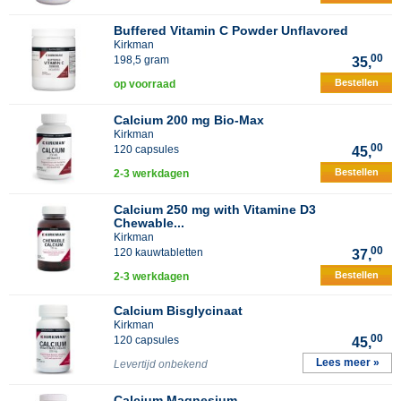
Buffered Vitamin C Powder Unflavored
Kirkman
00
198,5 gram
35,
Bestellen
op voorraad
Calcium 200 mg Bio-Max
Kirkman
00
120 capsules
45,
Bestellen
2-3 werkdagen
Calcium 250 mg with Vitamine D3
Chewable...
Kirkman
00
120 kauwtabletten
37,
Bestellen
2-3 werkdagen
Calcium Bisglycinaat
Kirkman
00
120 capsules
45,
Lees meer »
Levertijd onbekend
Calcium Magnesium