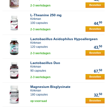
Bestellen
2-3 werkdagen
L-Theanine 250 mg
Kirkman
00
100 capsules
44,
Bestellen
2-3 werkdagen
Lactobacillus Acidophilus Hypoallergeen
Kirkman
50
120 capsules
43,
Bestellen
2-3 werkdagen
Lactobacillus Duo
Kirkman
50
90 capsules
67,
Bestellen
2-3 werkdagen
Magnesium Bisglycinate
Kirkman
50
180 capsules
32,
Bestellen
op voorraad