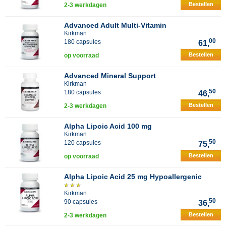
Bestellen
2-3 werkdagen
Advanced Adult Multi-Vitamin
Kirkman
00
180 capsules
61,
Bestellen
op voorraad
Advanced Mineral Support
Kirkman
50
180 capsules
46,
Bestellen
2-3 werkdagen
Alpha Lipoic Acid 100 mg
Kirkman
50
120 capsules
75,
Bestellen
op voorraad
Alpha Lipoic Acid 25 mg Hypoallergenic
Kirkman
50
90 capsules
36,
Bestellen
2-3 werkdagen