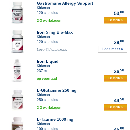
Gastromune Allergy Support
Kirkman
00
120 capsules
53,
Bestellen
2-3 werkdagen
Iron 5 mg Bio-Max
Kirkman
00
120 capsules
29,
Lees meer »
Levertijd onbekend
Iron Liquid
Kirkman
50
237 ml
36,
Bestellen
op voorraad
L-Glutamine 250 mg
Kirkman
50
250 capsules
44,
Bestellen
2-3 werkdagen
L-Taurine 1000 mg
Kirkman
00
100 capsules
45,