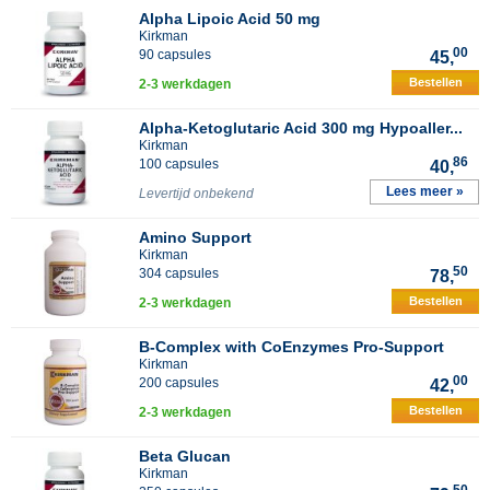
Alpha Lipoic Acid 50 mg
Kirkman
00
90 capsules
45,
Bestellen
2-3 werkdagen
Alpha-Ketoglutaric Acid 300 mg Hypoaller...
Kirkman
86
100 capsules
40,
Lees meer »
Levertijd onbekend
Amino Support
Kirkman
50
304 capsules
78,
Bestellen
2-3 werkdagen
B-Complex with CoEnzymes Pro-Support
Kirkman
00
200 capsules
42,
Bestellen
2-3 werkdagen
Beta Glucan
Kirkman