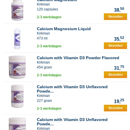
Kirkman
50
120 capsules
38,
Bestellen
2-3 werkdagen
Calcium Magnesium Liquid
Kirkman
52
473 ml
35,
Bestellen
2-3 werkdagen
Calcium with Vitamin D3 Powder Flavored
Kirkman
75
454 gram
31,
Bestellen
2-3 werkdagen
Calcium with Vitamin D3 Unflavored
Powde...
Kirkman
25
227 gram
19,
Bestellen
2-3 werkdagen
Calcium with Vitamin D3 Unflavored
Powde...
Kirkman