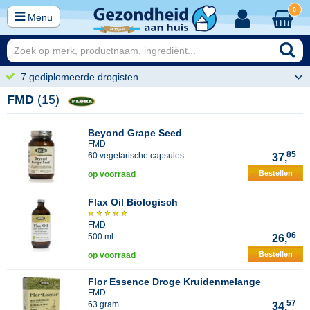
0
Menu
7 gediplomeerde drogisten
FMD
(15)
Beyond Grape Seed
FMD
85
60 vegetarische capsules
37,
Bestellen
op voorraad
Flax Oil Biologisch
FMD
06
500 ml
26,
Bestellen
op voorraad
Flor Essence Droge Kruidenmelange
FMD
57
63 gram
34,