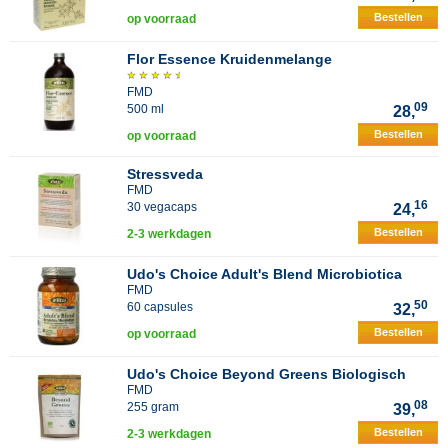
Bestellen
op voorraad
Flor Essence Kruidenmelange
FMD
09
500 ml
28,
Bestellen
op voorraad
Stressveda
FMD
16
30 vegacaps
24,
Bestellen
2-3 werkdagen
Udo's Choice Adult's Blend Microbiotica
FMD
50
60 capsules
32,
Bestellen
op voorraad
Udo's Choice Beyond Greens Biologisch
FMD
08
255 gram
39,
Bestellen
2-3 werkdagen