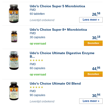
Udo's Choice Super 5 Microbiotica
FMD
58
60 tabletten
26,
Lees meer »
Levertijd onbekend
Udo's Choice Super 8+ Microbiotica
FMD
18
30 capsules
30,
Bestellen
op voorraad
Udo's Choice Ultimate Digestive Enzyme
B...
FMD
06
60 capsules
44,
Bestellen
op voorraad
Udo's Choice Ultimate Oil Blend
FMD
94
90 capsules
30,
Lees meer »
Levertijd onbekend