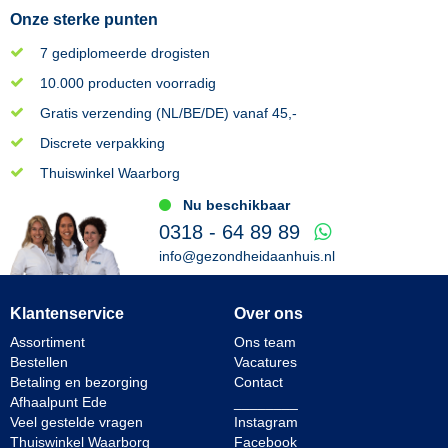
Onze sterke punten
7 gediplomeerde drogisten
10.000 producten voorradig
Gratis verzending (NL/BE/DE) vanaf 45,-
Discrete verpakking
Thuiswinkel Waarborg
Nu beschikbaar
0318 - 64 89 89
info@gezondheidaanhuis.nl
Klantenservice
Over ons
Assortiment
Ons team
Bestellen
Vacatures
Betaling en bezorging
Contact
Afhaalpunt Ede
________
Veel gestelde vragen
Instagram
Thuiswinkel Waarborg
Facebook