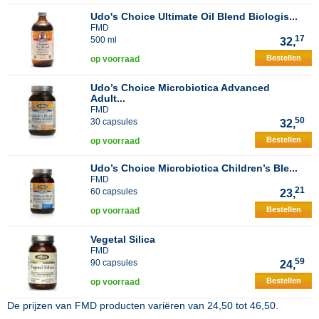
Udo's Choice Ultimate Oil Blend Biologis...
FMD
17
500 ml
32,
Bestellen
op voorraad
Udo’s Choice Microbiotica Advanced
Adult...
FMD
50
30 capsules
32,
Bestellen
op voorraad
Udo’s Choice Microbiotica Children’s Ble...
FMD
21
60 capsules
23,
Bestellen
op voorraad
Vegetal Silica
FMD
59
90 capsules
24,
Bestellen
op voorraad
De prijzen van
FMD
producten variëren van
24,50
tot
46,50
.