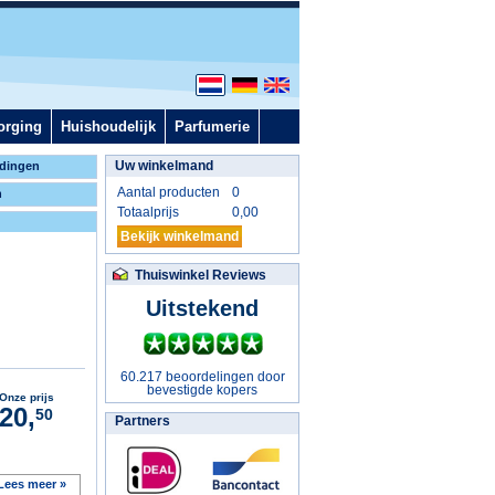
orging
Huishoudelijk
Parfumerie
Uw winkelmand
dingen
Aantal producten
0
n
Totaalprijs
0,00
Bekijk winkelmand
Thuiswinkel Reviews
Uitstekend
60.217 beoordelingen door
bevestigde kopers
Onze prijs
20,
50
Partners
Lees meer »