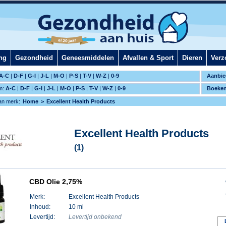
ng
Gezondheid
Geneesmiddelen
Afvallen & Sport
Dieren
Verz
A-C
|
D-F
|
G-I
|
J-L
|
M-O
|
P-S
|
T-V
|
W-Z
|
0-9
Aanbie
m:
A-C
|
D-F
|
G-I
|
J-L
|
M-O
|
P-S
|
T-V
|
W-Z
|
0-9
Boeke
an merk:
Home
Excellent Health Products
Excellent Health Products
(1)
CBD Olie 2,75%
Merk:
Excellent Health Products
Inhoud:
10 ml
Levertijd:
Levertijd onbekend