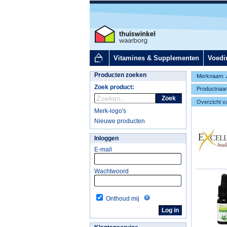
Vitamines & Supplementen
Voedi
Producten zoeken
Merknaam:
Zoek product:
Productnaa
Zoek
Overzicht v
Merk-logo's
Nieuwe producten
Inloggen
E-mail
Wachtwoord
Onthoud mij