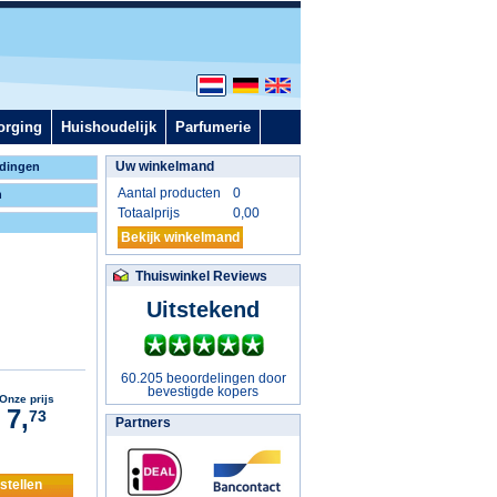
orging
Huishoudelijk
Parfumerie
Uw winkelmand
dingen
Aantal producten
0
n
Totaalprijs
0,00
Bekijk winkelmand
Thuiswinkel Reviews
Uitstekend
60.205 beoordelingen door
bevestigde kopers
Onze prijs
7,
73
Partners
stellen