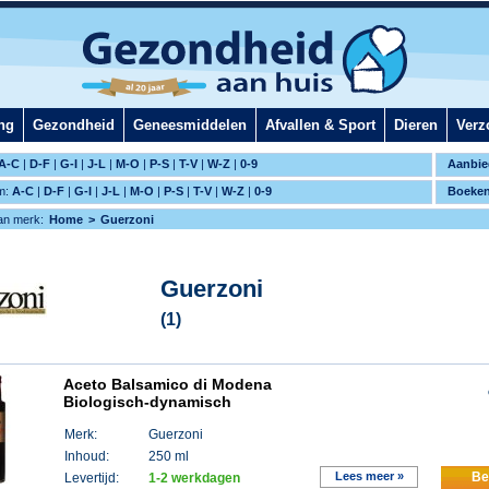
ng
Gezondheid
Geneesmiddelen
Afvallen & Sport
Dieren
Verz
A-C
|
D-F
|
G-I
|
J-L
|
M-O
|
P-S
|
T-V
|
W-Z
|
0-9
Aanbie
m:
A-C
|
D-F
|
G-I
|
J-L
|
M-O
|
P-S
|
T-V
|
W-Z
|
0-9
Boeke
an merk:
Home
Guerzoni
Guerzoni
(1)
Aceto Balsamico di Modena
Biologisch-dynamisch
Merk:
Guerzoni
Inhoud:
250 ml
Lees meer »
Be
Levertijd:
1-2 werkdagen