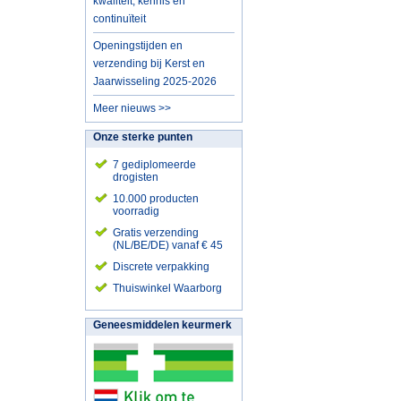
kwaliteit, kennis en
continuïteit
Openingstijden en
verzending bij Kerst en
Jaarwisseling 2025-2026
Meer nieuws >>
Onze sterke punten
7 gediplomeerde
drogisten
10.000 producten
voorradig
Gratis verzending
(NL/BE/DE) vanaf € 45
Discrete verpakking
Thuiswinkel Waarborg
Geneesmiddelen keurmerk