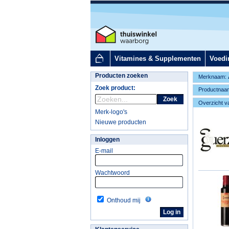
Vitamines & Supplementen
Voedi
Producten zoeken
Merknaam:
Zoek product:
Productnaa
Zoek
Overzicht v
Merk-logo's
Nieuwe producten
Inloggen
E-mail
Wachtwoord
Onthoud mij