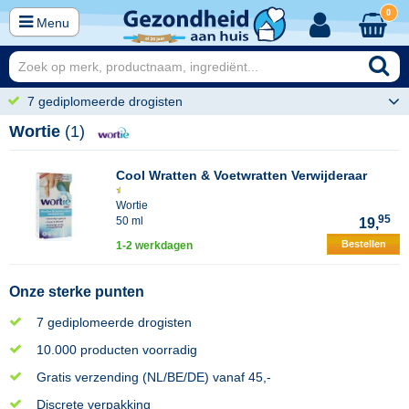
0
Menu
7 gediplomeerde drogisten
Wortie
(1)
Cool Wratten & Voetwratten Verwijderaar
Wortie
95
50 ml
19,
Bestellen
1-2 werkdagen
Onze sterke punten
7 gediplomeerde drogisten
10.000 producten voorradig
Gratis verzending (NL/BE/DE) vanaf 45,-
Discrete verpakking