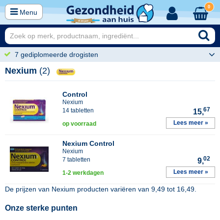
0
Menu
7 gediplomeerde drogisten
Nexium
(2)
Control
Nexium
67
14 tabletten
15,
Lees meer »
op voorraad
Nexium Control
Nexium
02
7 tabletten
9,
Lees meer »
1-2 werkdagen
De prijzen van
Nexium
producten variëren van
9,49
tot
16,49
.
Onze sterke punten