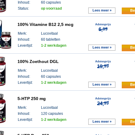
Inhoud:
60 capsules
Status:
op voorraad
Lees meer »
Be
100% Vitamine B12 2,5 mcg
Adviesprijs
6,
99
Merk:
Lucovitaal
Inhoud:
60 tabletten
Levertijd:
1-2 werkdagen
Lees meer »
Be
100% Zoethout DGL
Adviesprijs
19,
99
Merk:
Lucovitaal
Inhoud:
60 capsules
Levertijd:
1-2 werkdagen
Lees meer »
Be
5-HTP 250 mg
Adviesprijs
24,
99
Merk:
Lucovitaal
Inhoud:
120 capsules
Levertijd:
1-2 werkdagen
Lees meer »
Be