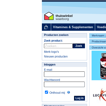
Vitamines & Supplementen
Voedi
Producten zoeken
Merknaam:
Zoek product:
Productnaa
Zoek
Overzicht v
Merk-logo's
Nieuwe producten
Inloggen
E-mail
Wachtwoord
Onthoud mij