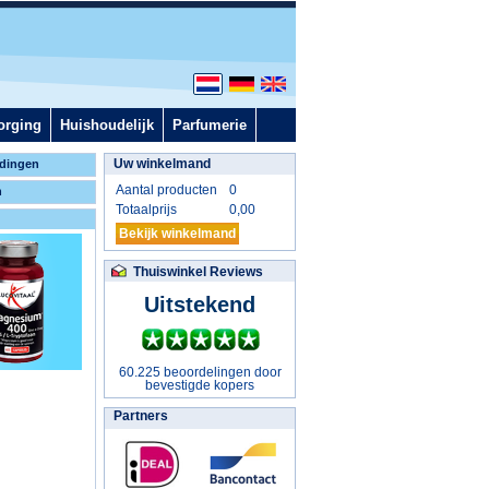
orging
Huishoudelijk
Parfumerie
Uw winkelmand
dingen
Aantal producten
0
n
Totaalprijs
0,00
Bekijk winkelmand
Thuiswinkel Reviews
Uitstekend
60.225 beoordelingen door
bevestigde kopers
Partners