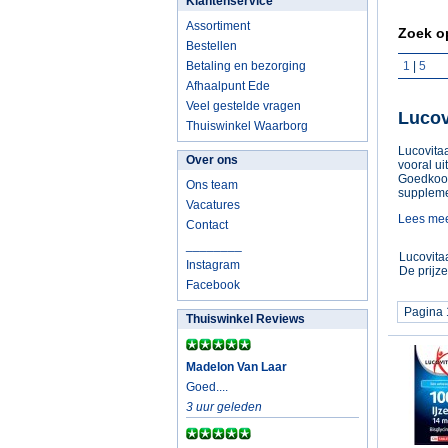
Klantenservice
Assortiment
Zoek o
Bestellen
Betaling en bezorging
1
|
5
Afhaalpunt Ede
Veel gestelde vragen
Lucov
Thuiswinkel Waarborg
Lucovita
Over ons
vooral ui
Goedkoop!
Ons team
supplemen
Vacatures
Lees meer
Contact
________
Lucovita
Instagram
De prijz
Facebook
Pagina 
Thuiswinkel Reviews
Madelon Van Laar
Goed....
3 uur geleden