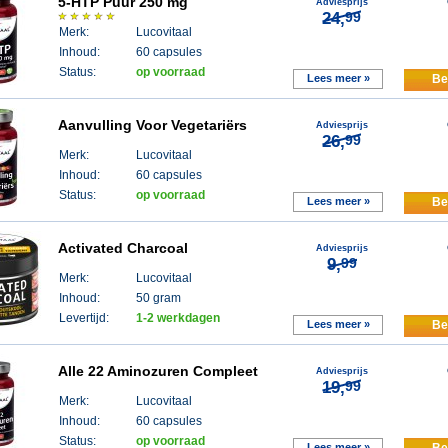
5-HTP Puur 250 mg
Adviesprijs
24,
99
Merk:
Lucovitaal
Inhoud:
60 capsules
Status:
op voorraad
Lees meer »
Be
Aanvulling Voor Vegetariërs
Adviesprijs
26,
99
Merk:
Lucovitaal
Inhoud:
60 capsules
Status:
op voorraad
Lees meer »
Be
Activated Charcoal
Adviesprijs
9,
99
Merk:
Lucovitaal
Inhoud:
50 gram
Levertijd:
1-2 werkdagen
Lees meer »
Be
Alle 22 Aminozuren Compleet
Adviesprijs
19,
99
Merk:
Lucovitaal
Inhoud:
60 capsules
Status:
op voorraad
Lees meer »
Be