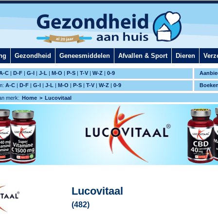
ng
Gezondheid
Geneesmiddelen
Afvallen & Sport
Dieren
Verz
A-C
|
D-F
|
G-I
|
J-L
|
M-O
|
P-S
|
T-V
|
W-Z
|
0-9
Aanbie
m:
A-C
|
D-F
|
G-I
|
J-L
|
M-O
|
P-S
|
T-V
|
W-Z
|
0-9
Boeke
an merk:
Home
Lucovitaal
Lucovitaal
(482)