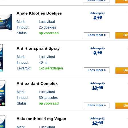
Anale Kloofjes Doekjes
Adviesprijs
3,
99
Merk:
Lucovitaal
Inhoud:
25 doekjes
Status:
op voorraad
Lees meer »
Be
Anti-transpirant Spray
Adviesprijs
9,
99
Merk:
Lucovitaal
Inhoud:
40 ml
Levertijd:
1-2 werkdagen
Lees meer »
Be
Antioxidant Complex
Adviesprijs
19,
99
Merk:
Lucovitaal
Inhoud:
30 capsules
Status:
op voorraad
Lees meer »
Be
Astaxanthine 4 mg Vegan
Adviesprijs
12,
99
Merk:
Lucovitaal