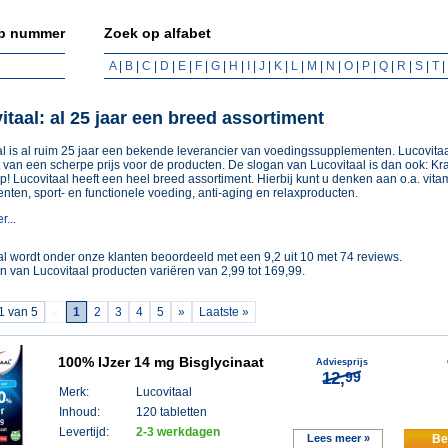
p nummer
Zoek op alfabet
A
|
B
|
C
|
D
|
E
|
F
|
G
|
H
|
I
|
J
|
K
|
L
|
M
|
N
|
O
|
P
|
Q
|
R
|
S
|
T
|
itaal: al 25 jaar een breed assortiment
al is al ruim 25 jaar een bekende leverancier van voedingssupplementen. Lucovitaa
t van een scherpe prijs voor de producten. De slogan van Lucovitaal is dan ook: Kr
 Lucovitaal heeft een heel breed assortiment. Hierbij kunt u denken aan o.a. vita
ten, sport- en functionele voeding, anti-aging en relaxproducten.
...
al
wordt onder onze klanten beoordeeld met een
9,2
uit
10
met
74
reviews.
en van
Lucovitaal
producten variëren van
2,99
tot
169,99
.
1 van 5
«
1
2
3
4
5
»
Laatste »
100% IJzer 14 mg Bisglycinaat
Adviesprijs
12,
99
Merk:
Lucovitaal
Inhoud:
120 tabletten
Levertijd:
2-3 werkdagen
Lees meer »
Be