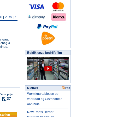
U
|
V
|
W
|
Z
l gaat
achtig &
mines,
Bekijk onze bedrijfsfilm
Nieuws
rss
Wormkuurtabletten op
Onze prijs
6,
37
voorraad bij Gezondheid
aan huis
New Roots Herbal:
stellen