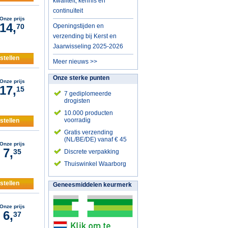
kwaliteit, kennis en
continuïteit
Onze prijs
14,
70
Openingstijden en
verzending bij Kerst en
Jaarwisseling 2025-2026
stellen
Meer nieuws >>
Onze sterke punten
Onze prijs
17,
15
7 gediplomeerde
drogisten
10.000 producten
voorradig
stellen
Gratis verzending
(NL/BE/DE) vanaf € 45
Onze prijs
7,
35
Discrete verpakking
Thuiswinkel Waarborg
stellen
Geneesmiddelen keurmerk
Onze prijs
6,
37