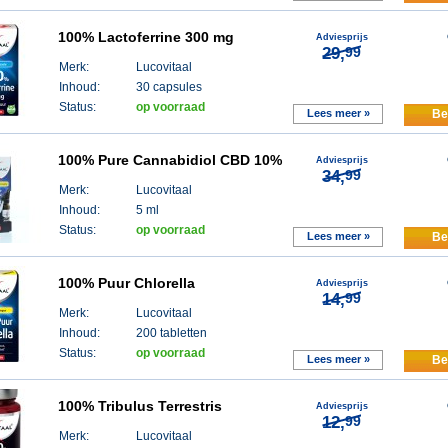
100% Lactoferrine 300 mg
Adviesprijs
29,
99
Merk:
Lucovitaal
Inhoud:
30 capsules
Status:
op voorraad
Lees meer »
Be
100% Pure Cannabidiol CBD 10%
Adviesprijs
34,
99
Merk:
Lucovitaal
Inhoud:
5 ml
Status:
op voorraad
Lees meer »
Be
100% Puur Chlorella
Adviesprijs
14,
99
Merk:
Lucovitaal
Inhoud:
200 tabletten
Status:
op voorraad
Lees meer »
Be
100% Tribulus Terrestris
Adviesprijs
12,
99
Merk:
Lucovitaal