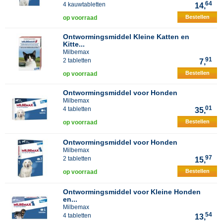
64
4 kauwtabletten
14,
Bestellen
op voorraad
Ontwormingsmiddel Kleine Katten en
Kitte...
Milbemax
91
2 tabletten
7,
Bestellen
op voorraad
Ontwormingsmiddel voor Honden
Milbemax
01
4 tabletten
35,
Bestellen
op voorraad
Ontwormingsmiddel voor Honden
Milbemax
97
2 tabletten
15,
Bestellen
op voorraad
Ontwormingsmiddel voor Kleine Honden
en...
Milbemax
54
4 tabletten
13,