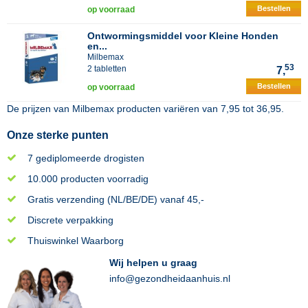
Bestellen
op voorraad
Ontwormingsmiddel voor Kleine Honden
en...
Milbemax
53
2 tabletten
7,
Bestellen
op voorraad
De prijzen van
Milbemax
producten variëren van
7,95
tot
36,95
.
Onze sterke punten
7 gediplomeerde drogisten
10.000 producten voorradig
Gratis verzending (NL/BE/DE) vanaf 45,-
Discrete verpakking
Thuiswinkel Waarborg
Wij helpen u graag
info@gezondheidaanhuis.nl