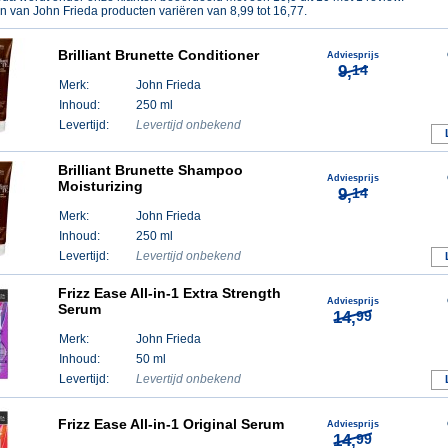
en van
John Frieda
producten variëren van
8,99
tot
16,77
.
Brilliant Brunette Conditioner
Adviesprijs
9,
14
Merk:
John Frieda
Inhoud:
250 ml
Levertijd:
Levertijd onbekend
Brilliant Brunette Shampoo
Adviesprijs
Moisturizing
9,
14
Merk:
John Frieda
Inhoud:
250 ml
Levertijd:
Levertijd onbekend
Frizz Ease All-in-1 Extra Strength
Adviesprijs
Serum
14,
99
Merk:
John Frieda
Inhoud:
50 ml
Levertijd:
Levertijd onbekend
Frizz Ease All-in-1 Original Serum
Adviesprijs
14,
99