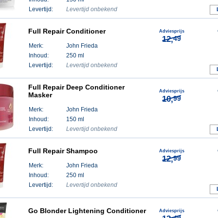
Levertijd:
Levertijd onbekend
Full Repair Conditioner
Adviesprijs
12,
49
Merk:
John Frieda
Inhoud:
250 ml
Levertijd:
Levertijd onbekend
Full Repair Deep Conditioner
Adviesprijs
Masker
10,
99
Merk:
John Frieda
Inhoud:
150 ml
Levertijd:
Levertijd onbekend
Full Repair Shampoo
Adviesprijs
12,
99
Merk:
John Frieda
Inhoud:
250 ml
Levertijd:
Levertijd onbekend
Go Blonder Lightening Conditioner
Adviesprijs