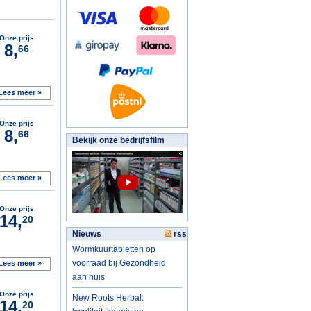
Onze prijs
8,
66
Lees meer »
Onze prijs
8,
66
Bekijk onze bedrijfsfilm
Lees meer »
Onze prijs
14,
20
Nieuws
rss
Wormkuurtabletten op
voorraad bij Gezondheid
Lees meer »
aan huis
Onze prijs
New Roots Herbal:
14,
20