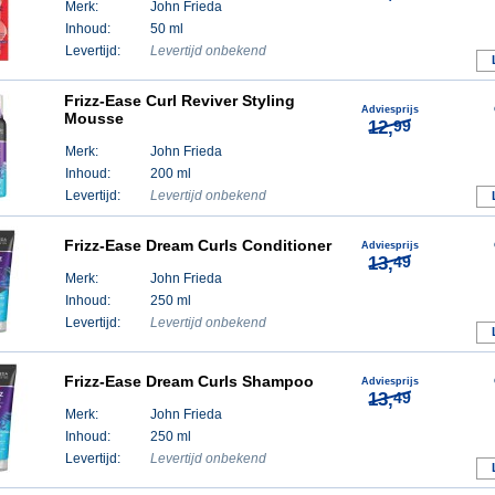
Merk:
John Frieda
Inhoud:
50 ml
Levertijd:
Levertijd onbekend
Frizz-Ease Curl Reviver Styling
Adviesprijs
Mousse
12,
99
Merk:
John Frieda
Inhoud:
200 ml
Levertijd:
Levertijd onbekend
Frizz-Ease Dream Curls Conditioner
Adviesprijs
13,
49
Merk:
John Frieda
Inhoud:
250 ml
Levertijd:
Levertijd onbekend
Frizz-Ease Dream Curls Shampoo
Adviesprijs
13,
49
Merk:
John Frieda
Inhoud:
250 ml
Levertijd:
Levertijd onbekend