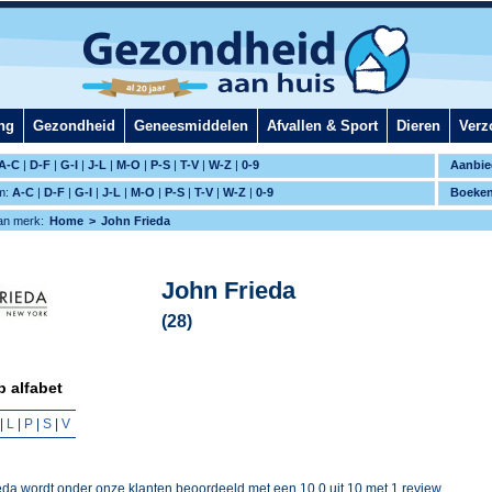
ng
Gezondheid
Geneesmiddelen
Afvallen & Sport
Dieren
Verz
A-C
|
D-F
|
G-I
|
J-L
|
M-O
|
P-S
|
T-V
|
W-Z
|
0-9
Aanbie
m:
A-C
|
D-F
|
G-I
|
J-L
|
M-O
|
P-S
|
T-V
|
W-Z
|
0-9
Boeke
an merk:
Home
John Frieda
John Frieda
(28)
 alfabet
|
L
|
P
|
S
|
V
eda
wordt onder onze klanten beoordeeld met een
10,0
uit
10
met
1
review.