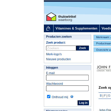
Vitamines & Supplementen
Voedi
Producten zoeken
Merknaam:
Zoek product:
Productnaa
Zoek
Overzicht v
Merk-logo's
Nieuwe producten
Inloggen
E-mail
Wachtwoord
Zoek op
B
|
F
|
G
Onthoud mij
John Fri