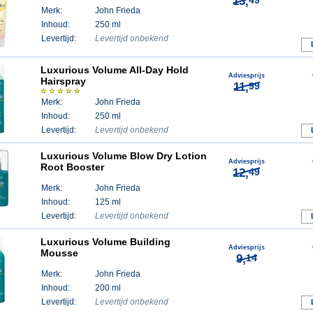
13,
49
Merk:
John Frieda
Inhoud:
250 ml
Levertijd:
Levertijd onbekend
Luxurious Volume All-Day Hold
Adviesprijs
Hairspray
11,
99
Merk:
John Frieda
Inhoud:
250 ml
Levertijd:
Levertijd onbekend
Luxurious Volume Blow Dry Lotion
Adviesprijs
Root Booster
12,
49
Merk:
John Frieda
Inhoud:
125 ml
Levertijd:
Levertijd onbekend
Luxurious Volume Building
Adviesprijs
Mousse
9,
14
Merk:
John Frieda
Inhoud:
200 ml
Levertijd:
Levertijd onbekend