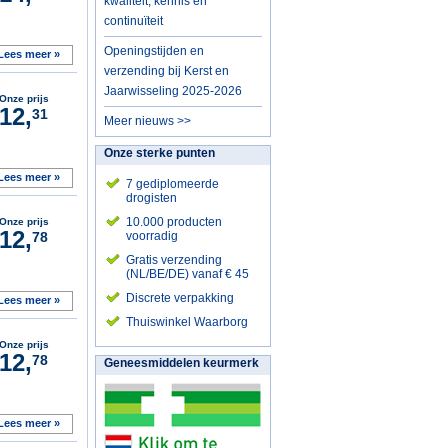
kwaliteit, kennis en
continuïteit
Openingstijden en
Lees meer »
verzending bij Kerst en
Jaarwisseling 2025-2026
Onze prijs
12,
31
Meer nieuws >>
Onze sterke punten
Lees meer »
7 gediplomeerde
drogisten
10.000 producten
Onze prijs
12,
78
voorradig
Gratis verzending
(NL/BE/DE) vanaf € 45
Discrete verpakking
Lees meer »
Thuiswinkel Waarborg
Onze prijs
12,
78
Geneesmiddelen keurmerk
Lees meer »