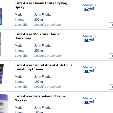
Frizz-Ease Dream Curls Styling
Adviesprijs
Spray
12,
99
Merk:
John Frieda
Inhoud:
200 ml
Levertijd:
Levertijd onbekend
Frizz-Ease Moisture Barrier
Adviesprijs
Hairspray
11,
99
Merk:
John Frieda
Inhoud:
250 ml
Levertijd:
Levertijd onbekend
Frizz-Ease Secret Agent Anti Pluis
Adviesprijs
Finishing Creme
11,
99
Merk:
John Frieda
Inhoud:
100 ml
Levertijd:
Levertijd onbekend
Frizz-Ease Versterkend Creme
Adviesprijs
Masker
11,
99
Merk:
John Frieda
Inhoud:
150 ml