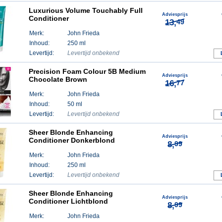
Luxurious Volume Touchably Full
Adviesprijs
Conditioner
13,
49
Merk:
John Frieda
Inhoud:
250 ml
Levertijd:
Levertijd onbekend
Precision Foam Colour 5B Medium
Adviesprijs
Chocolate Brown
16,
77
Merk:
John Frieda
Inhoud:
50 ml
Levertijd:
Levertijd onbekend
Sheer Blonde Enhancing
Adviesprijs
Conditioner Donkerblond
8,
99
Merk:
John Frieda
Inhoud:
250 ml
Levertijd:
Levertijd onbekend
Sheer Blonde Enhancing
Adviesprijs
Conditioner Lichtblond
8,
99
Merk:
John Frieda