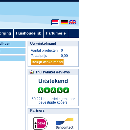
orging
Huishoudelijk
Parfumerie
Uw winkelmand
dingen
Aantal producten
0
n
Totaalprijs
0,00
Bekijk winkelmand
Thuiswinkel Reviews
Uitstekend
60.221 beoordelingen door
bevestigde kopers
Partners