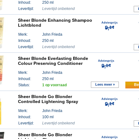
Inhoud:
250 ml
Levertijd:
Levertijd onbekend
Sheer Blonde Enhancing Shampoo
Adviesprijs
Lichtblond
9,
14
Merk:
John Frieda
Inhoud:
250 ml
Levertijd:
Levertijd onbekend
Sheer Blonde Everlasting Blonde
Adviesprijs
Colour Preserving Conditioner
9,
14
Merk:
John Frieda
Inhoud:
250 ml
Lees meer »
Be
Status:
1 op voorraad
Sheer Blonde Go Blonder
Adviesprijs
Controlled Lightening Spray
9,
14
Merk:
John Frieda
Inhoud:
100 ml
Levertijd:
Levertijd onbekend
Sheer Blonde Go Blonder
Adviesprijs