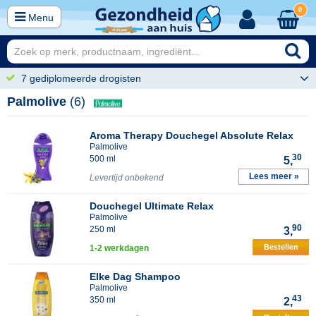
0
Menu
7 gediplomeerde drogisten
Palmolive
(6)
Aroma Therapy Douchegel Absolute Relax
Palmolive
30
500 ml
5,
Lees meer »
Levertijd onbekend
Douchegel Ultimate Relax
Palmolive
90
250 ml
3,
Bestellen
1-2 werkdagen
Elke Dag Shampoo
Palmolive
43
350 ml
2,