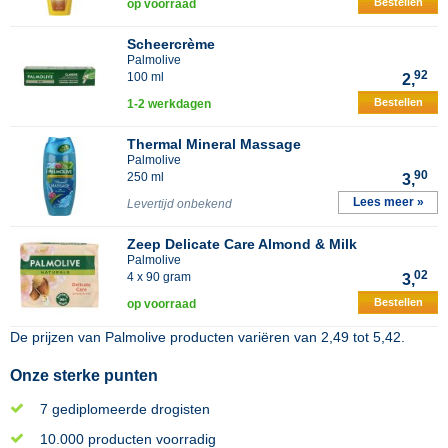
Bestellen
op voorraad
Scheercrème
Palmolive
92
100 ml
2,
Bestellen
1-2 werkdagen
Thermal Mineral Massage
Palmolive
90
250 ml
3,
Lees meer »
Levertijd onbekend
Zeep Delicate Care Almond & Milk
Palmolive
02
4 x 90 gram
3,
Bestellen
op voorraad
De prijzen van
Palmolive
producten variëren van
2,49
tot
5,42
.
Onze sterke punten
7 gediplomeerde drogisten
10.000 producten voorradig