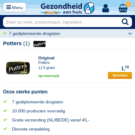
0
Menu
7 gediplomeerde drogisten
Potters
(1)
Original
Potters
70
12.5 gram
1,
Bestellen
op voorraad
Onze sterke punten
7 gediplomeerde drogisten
10.000 producten voorradig
Gratis verzending (NL/BE/DE) vanaf 45,-
Discrete verpakking