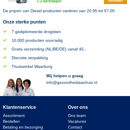
Bestellen
1-2 werkdagen
De prijzen van
Diesel
producten variëren van
20,95
tot
57,00
.
Onze sterke punten
7 gediplomeerde drogisten
10.000 producten voorradig
Gratis verzending (NL/BE/DE) vanaf 45,-
Discrete verpakking
Thuiswinkel Waarborg
Wij helpen u graag
info@gezondheidaanhuis.nl
Klantenservice
Over ons
Assortiment
Ons team
Bestellen
Vacatures
Betaling en bezorging
Contact