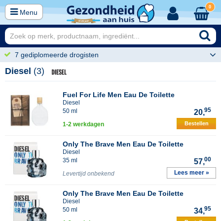
0
Menu
7 gediplomeerde drogisten
Diesel
(3)
Fuel For Life Men Eau De Toilette
Diesel
95
50 ml
20,
Bestellen
1-2 werkdagen
Only The Brave Men Eau De Toilette
Diesel
00
35 ml
57,
Lees meer »
Levertijd onbekend
Only The Brave Men Eau De Toilette
Diesel
95
50 ml
34,