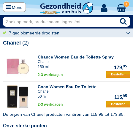
0
Menu
7 gediplomeerde drogisten
Chanel
(2)
Chance Women Eau de Toilette Spray
Chanel
95
150 ml
179,
Bestellen
2-3 werkdagen
Coco Women Eau De Toilette
Chanel
95
50 ml
115,
Bestellen
2-3 werkdagen
De prijzen van
Chanel
producten variëren van
115,95
tot
179,95
.
Onze sterke punten