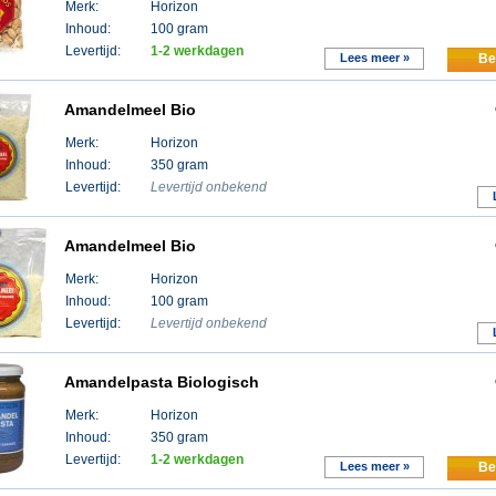
Merk:
Horizon
Inhoud:
100 gram
Levertijd:
1-2 werkdagen
Lees meer »
Be
Amandelmeel Bio
Merk:
Horizon
Inhoud:
350 gram
Levertijd:
Levertijd onbekend
Amandelmeel Bio
Merk:
Horizon
Inhoud:
100 gram
Levertijd:
Levertijd onbekend
Amandelpasta Biologisch
Merk:
Horizon
Inhoud:
350 gram
Levertijd:
1-2 werkdagen
Lees meer »
Be