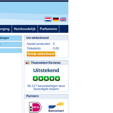
orging
Huishoudelijk
Parfumerie
Uw winkelmand
dingen
Aantal producten
0
n
Totaalprijs
0,00
Bekijk winkelmand
Thuiswinkel Reviews
Uitstekend
60.217 beoordelingen door
bevestigde kopers
Partners