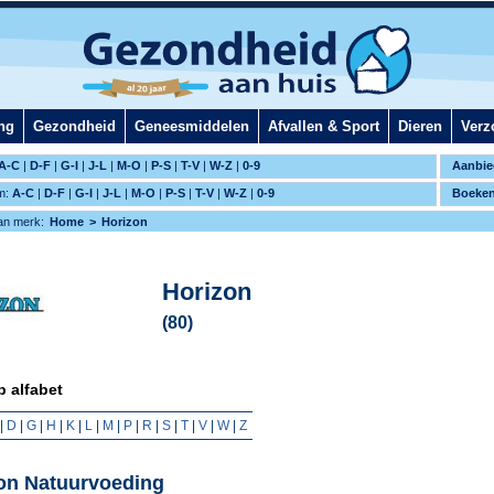
ng
Gezondheid
Geneesmiddelen
Afvallen & Sport
Dieren
Verz
A-C
|
D-F
|
G-I
|
J-L
|
M-O
|
P-S
|
T-V
|
W-Z
|
0-9
Aanbie
m:
A-C
|
D-F
|
G-I
|
J-L
|
M-O
|
P-S
|
T-V
|
W-Z
|
0-9
Boeke
an merk:
Home
Horizon
Horizon
(80)
 alfabet
|
D
|
G
|
H
|
K
|
L
|
M
|
P
|
R
|
S
|
T
|
V
|
W
|
Z
on Natuurvoeding