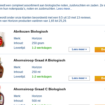
biedt een compleet assortiment aan biologische noten, zuidvruchten en zaden. Ze 
m hun notenpasta’s, noten en zuidvruchten.
Lees meer...
ordt onder onze klanten beoordeeld met een
9,5
uit
10
met
13
reviews.
en van
Horizon
producten variëren van
1,65
tot
25,29
.
Abrikozen Biologisch
Merk:
Horizon
Inhoud:
250 gram
Levertijd:
1-2 werkdagen
Lees meer »
Be
Ahornsiroop Graad A Biologisch
Merk:
Horizon
Inhoud:
250 ml
Levertijd:
1-2 werkdagen
Lees meer »
Be
Ahornsiroop Graad C Biologisch
Merk:
Horizon
Inhoud:
500 ml