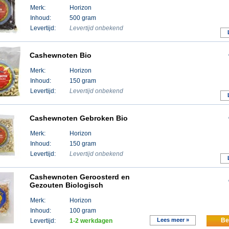
Merk:
Horizon
Inhoud:
500 gram
Levertijd:
Levertijd onbekend
Cashewnoten Bio
Merk:
Horizon
Inhoud:
150 gram
Levertijd:
Levertijd onbekend
Cashewnoten Gebroken Bio
Merk:
Horizon
Inhoud:
150 gram
Levertijd:
Levertijd onbekend
Cashewnoten Geroosterd en
Gezouten Biologisch
Merk:
Horizon
Inhoud:
100 gram
Lees meer »
Be
Levertijd:
1-2 werkdagen