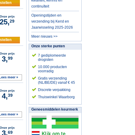
kwaliteit, kennis en
stellen
continuïteit
Openingstijden en
Onze prijs
25,
29
verzending bij Kerst en
Jaarwisseling 2025-2026
Meer nieuws >>
stellen
Onze sterke punten
Onze prijs
7 gediplomeerde
3,
99
drogisten
10.000 producten
voorradig
Lees meer »
Gratis verzending
(NL/BE/DE) vanaf € 45
Discrete verpakking
Onze prijs
4,
39
Thuiswinkel Waarborg
Geneesmiddelen keurmerk
Lees meer »
Onze prijs
3,
69