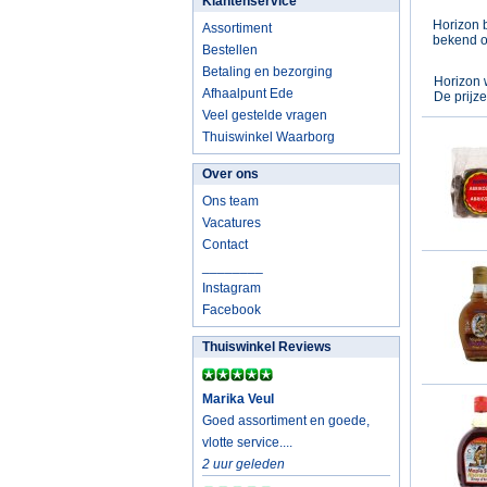
Klantenservice
Horizon 
Assortiment
bekend o
Bestellen
Betaling en bezorging
Horizon
w
Afhaalpunt Ede
De prijz
Veel gestelde vragen
Thuiswinkel Waarborg
Over ons
Ons team
Vacatures
Contact
________
Instagram
Facebook
Thuiswinkel Reviews
Marika Veul
Goed assortiment en goede,
vlotte service....
2 uur geleden