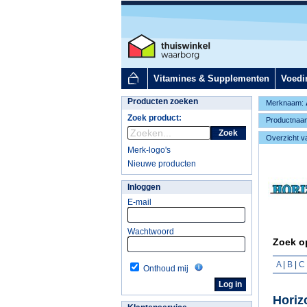
Vitamines & Supplementen
Voedi
Producten zoeken
Merknaam:
Zoek product:
Productnaa
Zoek
Overzicht v
Merk-logo's
Nieuwe producten
Inloggen
E-mail
Wachtwoord
Zoek op
A
|
B
|
C
Onthoud mij
Horiz