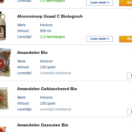
Levertijd:
1-2 werkdagen
Lees meer »
Be
Ahornsiroop Graad C Biologisch
Merk:
Horizon
Inhoud:
950 ml
Levertijd:
1-2 werkdagen
Lees meer »
Be
Amandelen Bio
Merk:
Horizon
Inhoud:
150 gram
Levertijd:
Levertijd onbekend
Amandelen Geblancheerd Bio
Merk:
Horizon
Inhoud:
150 gram
Levertijd:
Levertijd onbekend
Amandelen Gezouten Bio