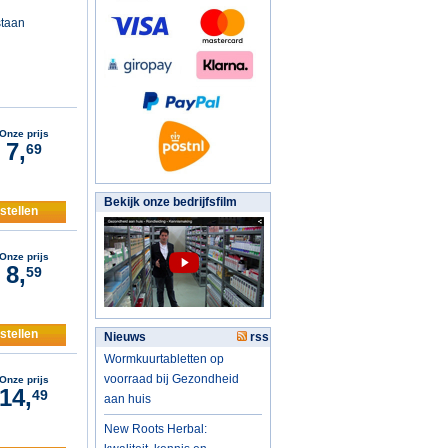
staan
Onze prijs
7,
69
Bekijk onze bedrijfsfilm
stellen
Onze prijs
8,
59
stellen
Nieuws
rss
Wormkuurtabletten op
voorraad bij Gezondheid
Onze prijs
14,
49
aan huis
New Roots Herbal: