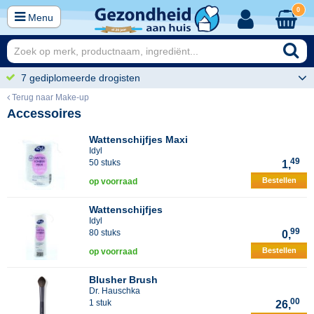
0
Menu
7 gediplomeerde drogisten
Terug naar Make-up
Accessoires
Wattenschijfjes Maxi
Idyl
49
50 stuks
1,
Bestellen
op voorraad
Wattenschijfjes
Idyl
99
80 stuks
0,
Bestellen
op voorraad
Blusher Brush
Dr. Hauschka
00
1 stuk
26,