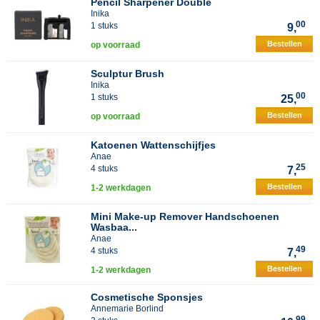
Pencil Sharpener Double
Inika
00
1 stuks
9,
Bestellen
op voorraad
Sculptur Brush
Inika
00
1 stuks
25,
Bestellen
op voorraad
Katoenen Wattenschijfjes
Anae
25
4 stuks
7,
Bestellen
1-2 werkdagen
Mini Make-up Remover Handschoenen
Wasbaa...
Anae
49
4 stuks
7,
Bestellen
1-2 werkdagen
Cosmetische Sponsjes
Annemarie Borlind
99