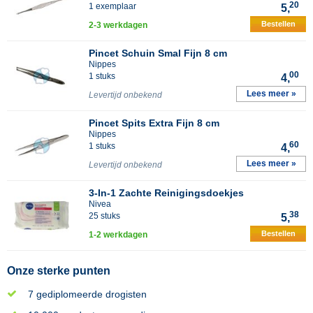
20
1 exemplaar
5,
Bestellen
2-3 werkdagen
Pincet Schuin Smal Fijn 8 cm
Nippes
00
1 stuks
4,
Lees meer »
Levertijd onbekend
Pincet Spits Extra Fijn 8 cm
Nippes
60
1 stuks
4,
Lees meer »
Levertijd onbekend
3-In-1 Zachte Reinigingsdoekjes
Nivea
38
25 stuks
5,
Bestellen
1-2 werkdagen
Onze sterke punten
7 gediplomeerde drogisten