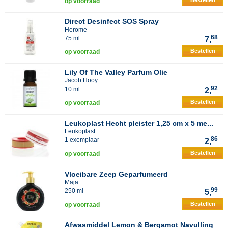
Bestellen
op voorraad
Direct Desinfect SOS Spray
Herome
68
75 ml
7,
Bestellen
op voorraad
Lily Of The Valley Parfum Olie
Jacob Hooy
92
10 ml
2,
Bestellen
op voorraad
Leukoplast Hecht pleister 1,25 cm x 5 me...
Leukoplast
86
1 exemplaar
2,
Bestellen
op voorraad
Vloeibare Zeep Geparfumeerd
Maja
99
250 ml
5,
Bestellen
op voorraad
Afwasmiddel Lemon & Bergamot Navulling