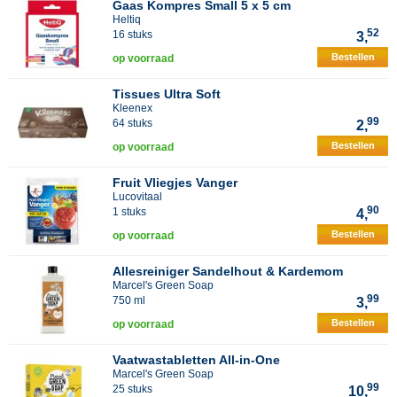
Gaas Kompres Small 5 x 5 cm
Heltiq
52
16 stuks
3,
Bestellen
op voorraad
Tissues Ultra Soft
Kleenex
99
64 stuks
2,
Bestellen
op voorraad
Fruit Vliegjes Vanger
Lucovitaal
90
1 stuks
4,
Bestellen
op voorraad
Allesreiniger Sandelhout & Kardemom
Marcel's Green Soap
99
750 ml
3,
Bestellen
op voorraad
Vaatwastabletten All-in-One
Marcel's Green Soap
99
25 stuks
10,