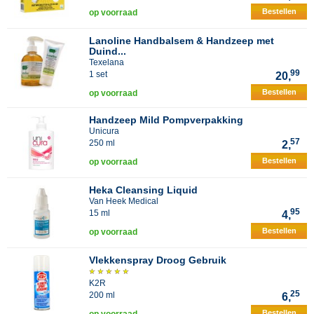
Bestellen
op voorraad
Lanoline Handbalsem & Handzeep met
Duind...
Texelana
99
1 set
20,
Bestellen
op voorraad
Handzeep Mild Pompverpakking
Unicura
57
250 ml
2,
Bestellen
op voorraad
Heka Cleansing Liquid
Van Heek Medical
95
15 ml
4,
Bestellen
op voorraad
Vlekkenspray Droog Gebruik
K2R
25
200 ml
6,
Bestellen