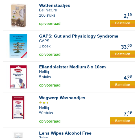
Wattenstaafjes
Bel Nature
19
200 stuks
2,
Bestellen
op voorraad
GAPS: Gut and Physiology Syndrome
GAPS
00
1 boek
33,
Bestellen
op voorraad
Eilandpleister Medium 8 x 10cm
Heltiq
68
5 stuks
4,
Bestellen
op voorraad
Wegwerp Washandjes
Heltiq
49
50 stuks
7,
Bestellen
op voorraad
Lens Wipes Alcohol Free