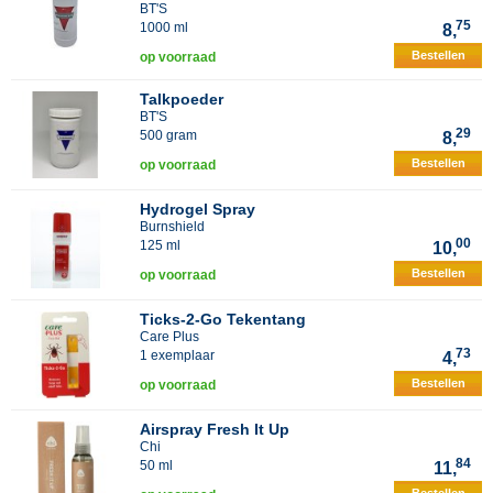
BT'S
75
1000 ml
8,
Bestellen
op voorraad
Talkpoeder
BT'S
29
500 gram
8,
Bestellen
op voorraad
Hydrogel Spray
Burnshield
00
125 ml
10,
Bestellen
op voorraad
Ticks-2-Go Tekentang
Care Plus
73
1 exemplaar
4,
Bestellen
op voorraad
Airspray Fresh It Up
Chi
84
50 ml
11,