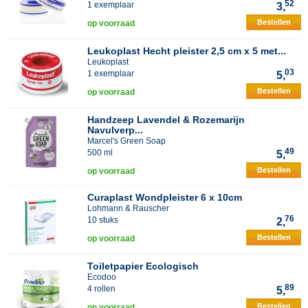
52
1 exemplaar
3,
Bestellen
op voorraad
Leukoplast Hecht pleister 2,5 cm x 5 met...
Leukoplast
03
1 exemplaar
5,
Bestellen
op voorraad
Handzeep Lavendel & Rozemarijn
Navulverp...
Marcel's Green Soap
49
500 ml
5,
Bestellen
op voorraad
Curaplast Wondpleister 6 x 10cm
Lohmann & Rauscher
76
10 stuks
2,
Bestellen
op voorraad
Toiletpapier Ecologisch
Ecodoo
89
4 rollen
5,
Bestellen
op voorraad