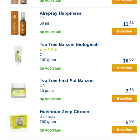
Bestellen
op voorraad
Airspray Happiness
Chi
84
50 ml
11,
Bestellen
op voorraad
Tea Tree Balsem Biologisch
Chi
06
100 gram
16,
Bestellen
op voorraad
Tea Tree First Aid Balsem
Chi
53
15 gram
7,
Bestellen
op voorraad
Huishoud Zeep Citroen
De Traay
99
200 gram
5,
Bestellen
op voorraad