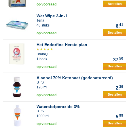
Bestellen
op voorraad
Wet Wipe 3-in-1
Tena
41
48 stuks
6,
Bestellen
op voorraad
Het Endorfine Herstelplan
BrainQ
50
1 boek
37,
Bestellen
op voorraad
Alcohol 70% Ketonaat (gedenatureerd)
BT'S
39
120 ml
2,
Bestellen
op voorraad
Waterstofperoxide 3%
BT'S
99
1000 ml
5,
Bestellen
op voorraad