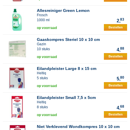
Allesreiniger Green Lemon
Frosch
83
1000 ml
2,
Bestellen
op voorraad
Gaaskompres Steriel 10 x 10 cm
Gazin
88
10 stuks
4,
Bestellen
op voorraad
Eilandpleister Large 8 x 15 cm
Heltiq
80
5 stuks
5,
Bestellen
op voorraad
Eilandpleister Small 7,5 x 5cm
Heltiq
68
8 stuks
4,
Bestellen
op voorraad
Niet Verklevend Wondkompres 10 x 10 cm