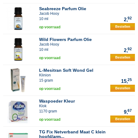
Seabreeze Parfum Olie
Jacob Hooy
92
10 ml
2,
Bestellen
op voorraad
Wild Flowers Parfum Olie
Jacob Hooy
92
10 ml
2,
Bestellen
op voorraad
L-Mesitran Soft Wond Gel
Klinion
25
15 gram
15,
Bestellen
op voorraad
Waspoeder Kleur
Klok
67
1170 gram
9,
Bestellen
op voorraad
TG Fix Netverband Maat C klein
hoofd/arm...