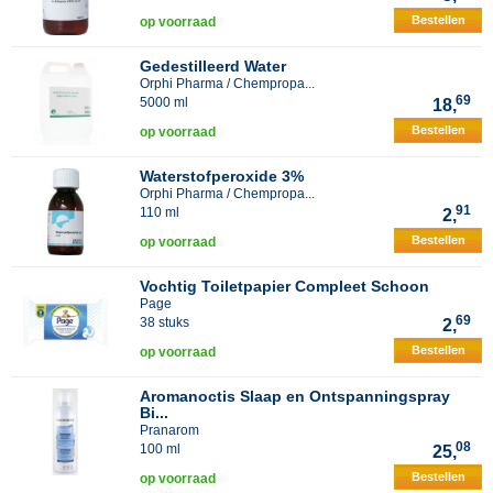
Bestellen
op voorraad
Gedestilleerd Water
Orphi Pharma / Chempropa...
69
5000 ml
18,
Bestellen
op voorraad
Waterstofperoxide 3%
Orphi Pharma / Chempropa...
91
110 ml
2,
Bestellen
op voorraad
Vochtig Toiletpapier Compleet Schoon
Page
69
38 stuks
2,
Bestellen
op voorraad
Aromanoctis Slaap en Ontspanningspray
Bi...
Pranarom
08
100 ml
25,
Bestellen
op voorraad