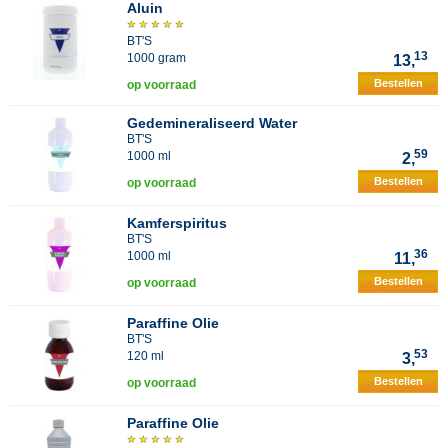
Aluin
BT'S
13
1000 gram
13,
Bestellen
op voorraad
Gedemineraliseerd Water
BT'S
59
1000 ml
2,
Bestellen
op voorraad
Kamferspiritus
BT'S
36
1000 ml
11,
Bestellen
op voorraad
Paraffine Olie
BT'S
53
120 ml
3,
Bestellen
op voorraad
Paraffine Olie