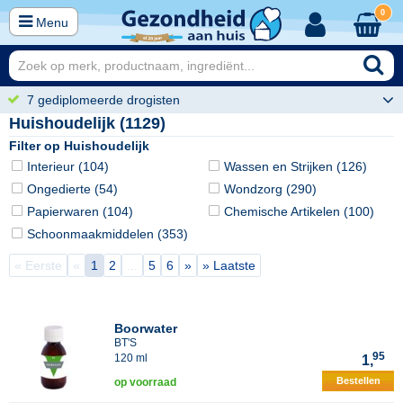
0
Menu
7 gediplomeerde drogisten
Huishoudelijk (1129)
Filter op Huishoudelijk
Interieur (104)
Wassen en Strijken (126)
Ongedierte (54)
Wondzorg (290)
Papierwaren (104)
Chemische Artikelen (100)
Schoonmaakmiddelen (353)
« Eerste
«
1
2
...
5
6
»
» Laatste
Boorwater
BT'S
95
120 ml
1,
Bestellen
op voorraad