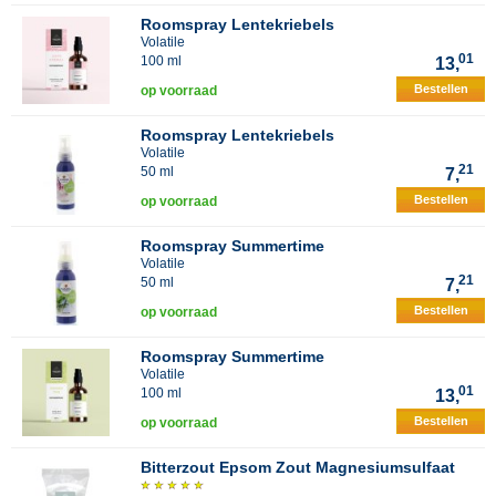
Roomspray Lentekriebels
Volatile
01
100 ml
13,
Bestellen
op voorraad
Roomspray Lentekriebels
Volatile
21
50 ml
7,
Bestellen
op voorraad
Roomspray Summertime
Volatile
21
50 ml
7,
Bestellen
op voorraad
Roomspray Summertime
Volatile
01
100 ml
13,
Bestellen
op voorraad
Bitterzout Epsom Zout Magnesiumsulfaat