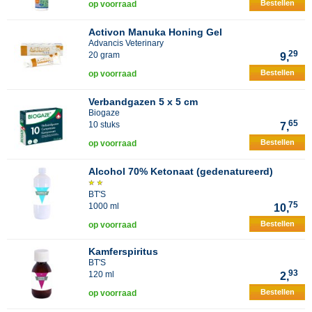
Bestellen
op voorraad
Activon Manuka Honing Gel
Advancis Veterinary
29
20 gram
9,
Bestellen
op voorraad
Verbandgazen 5 x 5 cm
Biogaze
65
10 stuks
7,
Bestellen
op voorraad
Alcohol 70% Ketonaat (gedenatureerd)
BT'S
75
1000 ml
10,
Bestellen
op voorraad
Kamferspiritus
BT'S
93
120 ml
2,
Bestellen
op voorraad