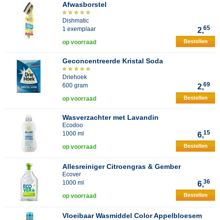
Afwasborstel
Dishmatic
65
1 exemplaar
2,
Bestellen
op voorraad
Geconcentreerde Kristal Soda
Driehoek
69
600 gram
2,
Bestellen
op voorraad
Wasverzachter met Lavandin
Ecodoo
15
1000 ml
6,
Bestellen
op voorraad
Allesreiniger Citroengras & Gember
Ecover
36
1000 ml
6,
Bestellen
op voorraad
Vloeibaar Wasmiddel Color Appelbloesem