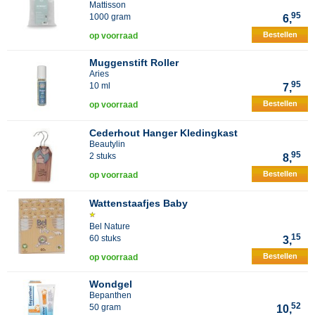
Mattisson
95
1000 gram
6,
Bestellen
op voorraad
Muggenstift Roller
Aries
95
10 ml
7,
Bestellen
op voorraad
Cederhout Hanger Kledingkast
Beautylin
95
2 stuks
8,
Bestellen
op voorraad
Wattenstaafjes Baby
Bel Nature
15
60 stuks
3,
Bestellen
op voorraad
Wondgel
Bepanthen
52
50 gram
10,