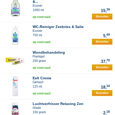
&...
Ecover
39
1000 ml
15,
Bestellen
op voorraad
WC-Reiniger Zeebries & Salie
Ecover
49
750 ml
5,
Bestellen
op voorraad
Wondbehandeling
Flamigel
70
250 gram
37,
Bestellen
op voorraad
Eelt Creme
Gehwol
34
125 ml
18,
Bestellen
op voorraad
Luchtverfrisser Relaxing Zen
Glade
18
150 gram
2,