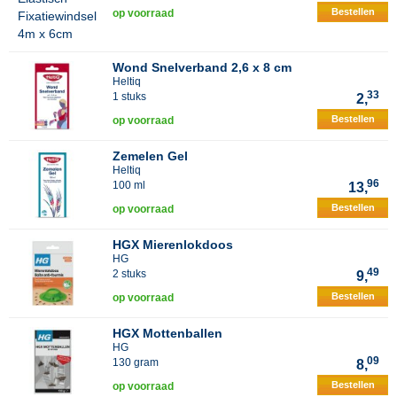
Bestellen
op voorraad
Wond Snelverband 2,6 x 8 cm
Heltiq
33
1 stuks
2,
Bestellen
op voorraad
Zemelen Gel
Heltiq
96
100 ml
13,
Bestellen
op voorraad
HGX Mierenlokdoos
HG
49
2 stuks
9,
Bestellen
op voorraad
HGX Mottenballen
HG
09
130 gram
8,
Bestellen
op voorraad