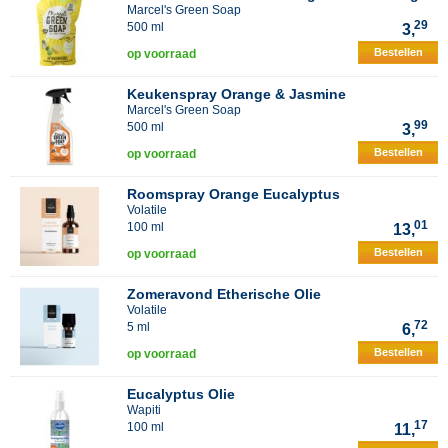
Marcel's Green Soap
29
500 ml
3,
Bestellen
op voorraad
Keukenspray Orange & Jasmine
Marcel's Green Soap
99
500 ml
3,
Bestellen
op voorraad
Roomspray Orange Eucalyptus
Volatile
01
100 ml
13,
Bestellen
op voorraad
Zomeravond Etherische Olie
Volatile
72
5 ml
6,
Bestellen
op voorraad
Eucalyptus Olie
Wapiti
17
100 ml
11,