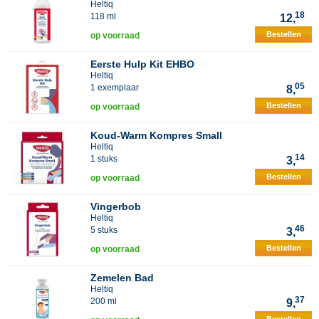
Heltiq
18
118 ml
12,
Bestellen
op voorraad
Eerste Hulp Kit EHBO
Heltiq
05
1 exemplaar
8,
Bestellen
op voorraad
Koud-Warm Kompres Small
Heltiq
14
1 stuks
3,
Bestellen
op voorraad
Vingerbob
Heltiq
46
5 stuks
3,
Bestellen
op voorraad
Zemelen Bad
Heltiq
37
200 ml
9,