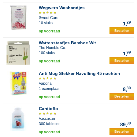
Wegwerp Washandjes
Sweet Care
29
10 stuks
1,
Bestellen
op voorraad
Wattenstaafjes Bamboe Wit
The Humble Co.
99
100 stuks
1,
Bestellen
op voorraad
Anti Mug Stekker Navulling 45 nachten
Vapona
30
1 exemplaar
8,
Bestellen
op voorraad
Cardioflo
Vascusan
30
300 tabletten
89,
Bestellen
op voorraad