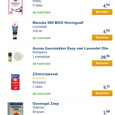
Heltiq
64
5 stuks
4,
Bestellen
op voorraad
Manuka 500 MGO Honingzalf
Lucovitaal
90
100 ml
4,
Bestellen
op voorraad
Aroma Geurstekker Easy met Lavendel Olie
Primavera
95
1 exemplaar
29,
Bestellen
op voorraad
Zilvervisjesval
Roxasect
11
2 stuks
5,
Bestellen
op voorraad
Ossengal Zeep
Siderius
88
90 gram
1,