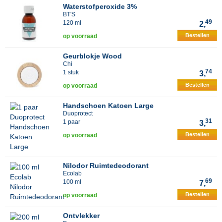
Waterstofperoxide 3%
BT'S
49
120 ml
2,
Bestellen
op voorraad
Geurblokje Wood
Chi
74
1 stuk
3,
Bestellen
op voorraad
Handschoen Katoen Large
Duoprotect
31
1 paar
3,
Bestellen
op voorraad
Nilodor Ruimtedeodorant
Ecolab
69
100 ml
7,
Bestellen
op voorraad
Ontvlekker