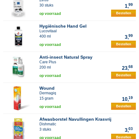
Zeiss
99
30 stuks
1,
Bestellen
op voorraad
Hygiënische Hand Gel
Lucovitaal
99
400 ml
3,
Bestellen
op voorraad
Anti-insect Natural Spray
Care Plus
68
200 ml
23,
Bestellen
op voorraad
Wound
Dermagiq
19
15 gram
10,
Bestellen
op voorraad
Afwasborstel Navullingen Krasvrij
Dishmatic
03
3 stuks
3,
Bestellen
op voorraad