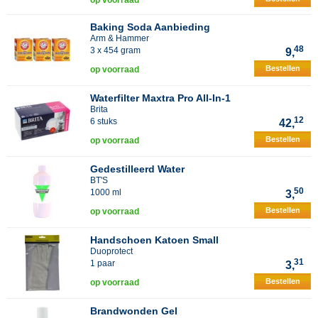
op voorraad
Baking Soda Aanbieding
Arm & Hammer
48
3 x 454 gram
9,
Bestellen
op voorraad
Waterfilter Maxtra Pro All-In-1
Brita
12
6 stuks
42,
Bestellen
op voorraad
Gedestilleerd Water
BT'S
50
1000 ml
3,
Bestellen
op voorraad
Handschoen Katoen Small
Duoprotect
31
1 paar
3,
Bestellen
op voorraad
Brandwonden Gel