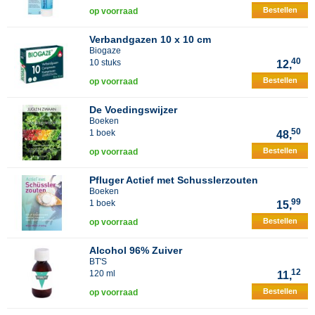
Bestellen
op voorraad
Verbandgazen 10 x 10 cm
Biogaze
40
10 stuks
12,
Bestellen
op voorraad
De Voedingswijzer
Boeken
50
1 boek
48,
Bestellen
op voorraad
Pfluger Actief met Schusslerzouten
Boeken
99
1 boek
15,
Bestellen
op voorraad
Alcohol 96% Zuiver
BT'S
12
120 ml
11,
Bestellen
op voorraad