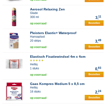
Aerosol Relaxing Zen
Glade
11
300 ml
3,
Bestellen
op voorraad
Pleisters Elastic+ Waterproof
Hansaplast
49
20 strips
3,
Bestellen
op voorraad
Elastisch Fixatiewindsel 4m x 4cm
Heltiq
93
1 stuks
0,
Bestellen
op voorraad
Gaas Kompres Medium 5 x 8,5 cm
Heltiq
24
16 stuks
2,
Bestellen
op voorraad