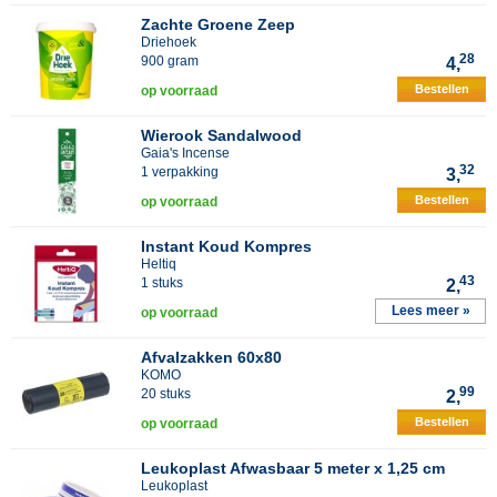
Zachte Groene Zeep
Driehoek
28
900 gram
4,
Bestellen
op voorraad
Wierook Sandalwood
Gaia's Incense
32
1 verpakking
3,
Bestellen
op voorraad
Instant Koud Kompres
Heltiq
43
1 stuks
2,
Lees meer »
op voorraad
Afvalzakken 60x80
KOMO
99
20 stuks
2,
Bestellen
op voorraad
Leukoplast Afwasbaar 5 meter x 1,25 cm
Leukoplast