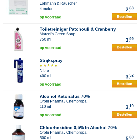
Lohmann & Rauscher
88
4 meter
2,
Bestellen
op voorraad
Toiletreiniger Patchouli & Cranberry
Marcel's Green Soap
99
750 ml
3,
Bestellen
op voorraad
Strijkspray
Nibro
52
400 ml
3,
Bestellen
op voorraad
Alcohol Ketonatus 70%
Orphi Pharma / Chempropa...
19
110 ml
3,
Bestellen
op voorraad
Chloorhexidine 0,5% In Alcohol 70%
Orphi Pharma / Chempropa...
80
500 ml
5,