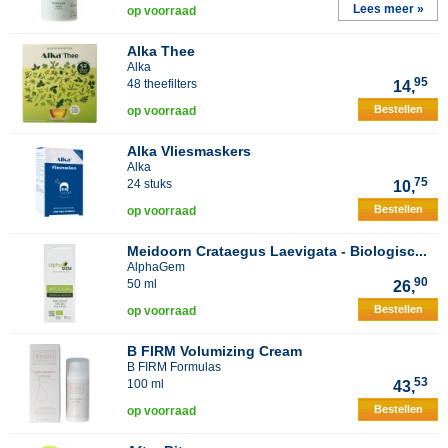
Lees meer »
op voorraad
Alka Thee
Alka
95
48 theefilters
14,
Bestellen
op voorraad
Alka Vliesmaskers
Alka
75
24 stuks
10,
Bestellen
op voorraad
Meidoorn Crataegus Laevigata - Biologisc...
AlphaGem
90
50 ml
26,
Bestellen
op voorraad
B FIRM Volumizing Cream
B FIRM Formulas
53
100 ml
43,
Bestellen
op voorraad