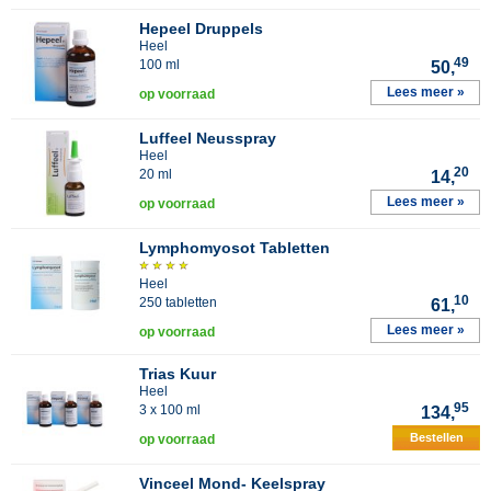
Hepeel Druppels
Heel
49
100 ml
50,
Lees meer »
op voorraad
Luffeel Neusspray
Heel
20
20 ml
14,
Lees meer »
op voorraad
Lymphomyosot Tabletten
Heel
10
250 tabletten
61,
Lees meer »
op voorraad
Trias Kuur
Heel
95
3 x 100 ml
134,
Bestellen
op voorraad
Vinceel Mond- Keelspray