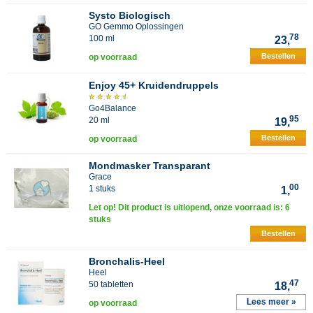
Systo Biologisch
GO Gemmo Oplossingen
78
100 ml
23,
Bestellen
op voorraad
Enjoy 45+ Kruidendruppels
Go4Balance
95
20 ml
19,
Bestellen
op voorraad
Mondmasker Transparant
Grace
00
1 stuks
1,
Let op! Dit product is uitlopend, onze voorraad is: 6
stuks
Bestellen
Bronchalis-Heel
Heel
47
50 tabletten
18,
Lees meer »
op voorraad