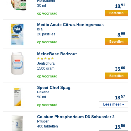
Herbalgem
91
30 ml
18,
Bestellen
op voorraad
Medic Acute Citrus-Honingsmaak
Isla
99
20 pastilles
8,
Bestellen
op voorraad
MeineBase Badzout
Jentschura
00
1500 gram
35,
Bestellen
op voorraad
Speci-Chol Spag.
Pekana
57
50 ml
18,
Lees meer »
op voorraad
Calcium Phosphoricum D6 Schussler 2
Pfluger
59
400 tabletten
15,