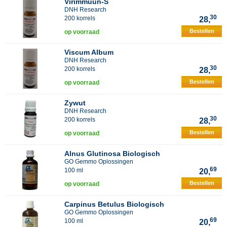
Virimmuun-S
DNH Research
30
200 korrels
28,
Bestellen
op voorraad
Viscum Album
DNH Research
30
200 korrels
28,
Bestellen
op voorraad
Zywut
DNH Research
30
200 korrels
28,
Bestellen
op voorraad
Alnus Glutinosa Biologisch
GO Gemmo Oplossingen
69
100 ml
20,
Bestellen
op voorraad
Carpinus Betulus Biologisch
GO Gemmo Oplossingen
69
100 ml
20,