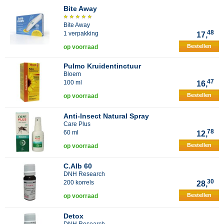
Bite Away
Bite Away
48
1 verpakking
17,
Bestellen
op voorraad
Pulmo Kruidentinctuur
Bloem
47
100 ml
16,
Bestellen
op voorraad
Anti-Insect Natural Spray
Care Plus
78
60 ml
12,
Bestellen
op voorraad
C.Alb 60
DNH Research
30
200 korrels
28,
Bestellen
op voorraad
Detox