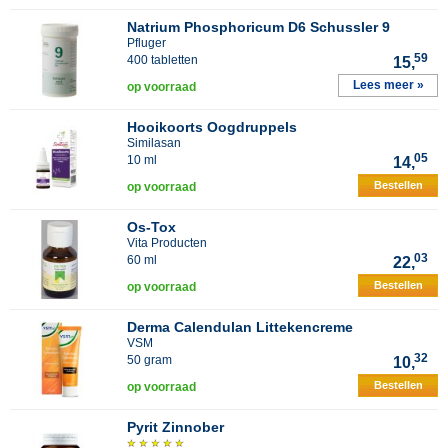
Natrium Phosphoricum D6 Schussler 9
Pfluger
59
400 tabletten
15,
Lees meer »
op voorraad
Hooikoorts Oogdruppels
Similasan
05
10 ml
14,
Bestellen
op voorraad
Os-Tox
Vita Producten
03
60 ml
22,
Bestellen
op voorraad
Derma Calendulan Littekencreme
VSM
32
50 gram
10,
Bestellen
op voorraad
Pyrit Zinnober