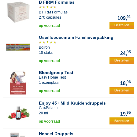
B FIRM Formulas
B FIRM Formulas
91
270 capsules
109,
Bestellen
op voorraad
Oscillococcinum Familieverpakking
Boiron
95
18 stuks
24,
Bestellen
op voorraad
Bloedgroep Test
Easy Home Test
96
1 exemplaar
18,
Bestellen
op voorraad
Enjoy 45+ Mild Kruidendruppels
Go4Balance
95
20 ml
19,
Bestellen
op voorraad
Hepeel Druppels