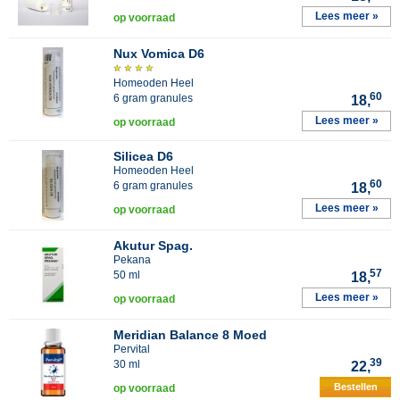
Lees meer »
op voorraad
Nux Vomica D6
Homeoden Heel
60
6 gram granules
18,
Lees meer »
op voorraad
Silicea D6
Homeoden Heel
60
6 gram granules
18,
Lees meer »
op voorraad
Akutur Spag.
Pekana
57
50 ml
18,
Lees meer »
op voorraad
Meridian Balance 8 Moed
Pervital
39
30 ml
22,
Bestellen
op voorraad