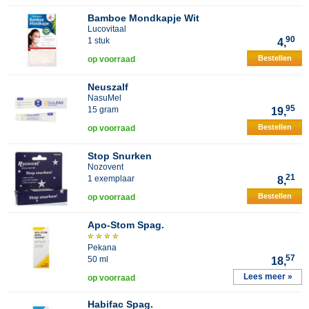
Bamboe Mondkapje Wit
Lucovitaal
90
1 stuk
4,
Bestellen
op voorraad
Neuszalf
NasuMel
95
15 gram
19,
Bestellen
op voorraad
Stop Snurken
Nozovent
21
1 exemplaar
8,
Bestellen
op voorraad
Apo-Stom Spag.
Pekana
57
50 ml
18,
Lees meer »
op voorraad
Habifac Spag.