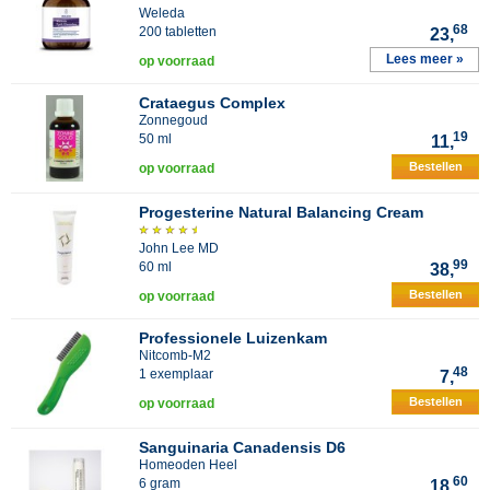
Weleda
68
200 tabletten
23,
Lees meer »
op voorraad
Crataegus Complex
Zonnegoud
19
50 ml
11,
Bestellen
op voorraad
Progesterine Natural Balancing Cream
John Lee MD
99
60 ml
38,
Bestellen
op voorraad
Professionele Luizenkam
Nitcomb-M2
48
1 exemplaar
7,
Bestellen
op voorraad
Sanguinaria Canadensis D6
Homeoden Heel
60
6 gram
18,