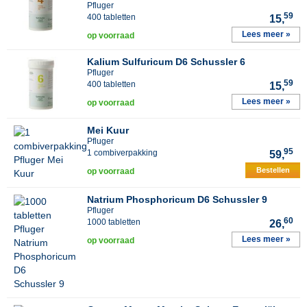
Pfluger
59
400 tabletten
15,
Lees meer »
op voorraad
Kalium Sulfuricum D6 Schussler 6
Pfluger
59
400 tabletten
15,
Lees meer »
op voorraad
Mei Kuur
Pfluger
95
1 combiverpakking
59,
Bestellen
op voorraad
Natrium Phosphoricum D6 Schussler 9
Pfluger
60
1000 tabletten
26,
Lees meer »
op voorraad