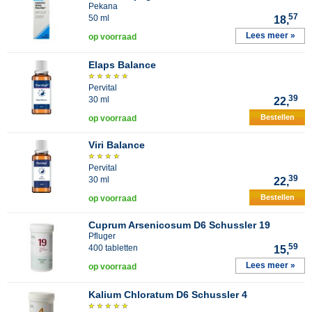
Pekana
57
50 ml
18,
Lees meer »
op voorraad
Elaps Balance
Pervital
39
30 ml
22,
Bestellen
op voorraad
Viri Balance
Pervital
39
30 ml
22,
Bestellen
op voorraad
Cuprum Arsenicosum D6 Schussler 19
Pfluger
59
400 tabletten
15,
Lees meer »
op voorraad
Kalium Chloratum D6 Schussler 4