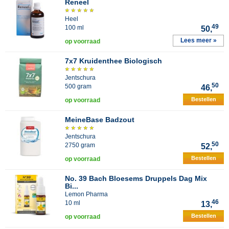
Reneel
Heel
49
100 ml
50,
Lees meer »
op voorraad
7x7 Kruidenthee Biologisch
Jentschura
50
500 gram
46,
Bestellen
op voorraad
MeineBase Badzout
Jentschura
50
2750 gram
52,
Bestellen
op voorraad
No. 39 Bach Bloesems Druppels Dag Mix
Bi...
Lemon Pharma
46
10 ml
13,
Bestellen
op voorraad