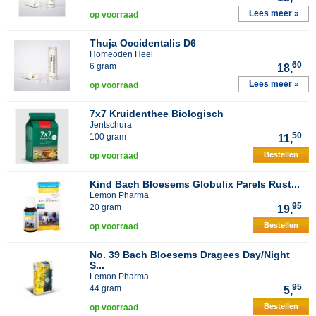
Lees meer »
op voorraad
Thuja Occidentalis D6
Homeoden Heel
60
6 gram
18,
Lees meer »
op voorraad
7x7 Kruidenthee Biologisch
Jentschura
50
100 gram
11,
Bestellen
op voorraad
Kind Bach Bloesems Globulix Parels Rust...
Lemon Pharma
95
20 gram
19,
Bestellen
op voorraad
No. 39 Bach Bloesems Dragees Day/Night
S...
Lemon Pharma
95
44 gram
5,
Bestellen
op voorraad