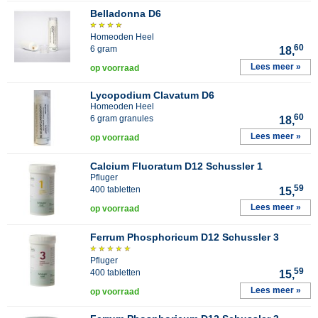
Belladonna D6
Homeoden Heel
60
6 gram
18,
Lees meer »
op voorraad
Lycopodium Clavatum D6
Homeoden Heel
60
6 gram granules
18,
Lees meer »
op voorraad
Calcium Fluoratum D12 Schussler 1
Pfluger
59
400 tabletten
15,
Lees meer »
op voorraad
Ferrum Phosphoricum D12 Schussler 3
Pfluger
59
400 tabletten
15,
Lees meer »
op voorraad