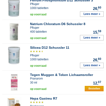
Ferrum Phosphoricum D12 Schussler 3
Pfluger
60
1000 tabletten
26,
Lees meer »
op voorraad
Natrium Chloratum D6 Schussler 8
Pfluger
59
400 tabletten
15,
Lees meer »
op voorraad
Silicea D12 Schussler 11
Pfluger
60
1000 tabletten
26,
Lees meer »
op voorraad
Tegen Muggen & Teken Lichaamsroller
Pranarom
07
30 ml
12,
Bestellen
op voorraad
Hepa Gastreu R7