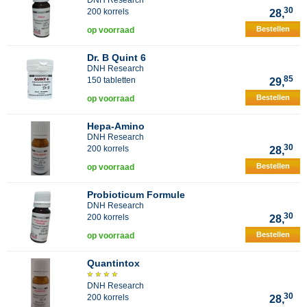
DNH Research
30
200 korrels
28,
Bestellen
op voorraad
Dr. B Quint 6
DNH Research
85
150 tabletten
29,
Bestellen
op voorraad
Hepa-Amino
DNH Research
30
200 korrels
28,
Bestellen
op voorraad
Probioticum Formule
DNH Research
30
200 korrels
28,
Bestellen
op voorraad
Quantintox
DNH Research
30
200 korrels
28,