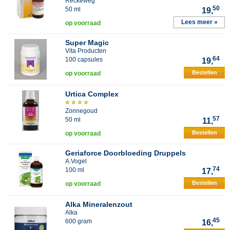
Reckeweg
50
50 ml
19,
Lees meer »
op voorraad
Super Magic
Vita Producten
64
100 capsules
19,
Bestellen
op voorraad
Urtica Complex
Zonnegoud
57
50 ml
11,
Bestellen
op voorraad
Geriaforce Doorbloeding Druppels
A.Vogel
74
100 ml
17,
Bestellen
op voorraad
Alka Mineralenzout
Alka
45
600 gram
16,