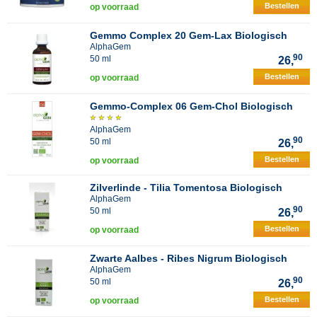
Bestellen
op voorraad
Gemmo Complex 20 Gem-Lax Biologisch
AlphaGem
90
50 ml
26,
Bestellen
op voorraad
Gemmo-Complex 06 Gem-Chol Biologisch
AlphaGem
90
50 ml
26,
Bestellen
op voorraad
Zilverlinde - Tilia Tomentosa Biologisch
AlphaGem
90
50 ml
26,
Bestellen
op voorraad
Zwarte Aalbes - Ribes Nigrum Biologisch
AlphaGem
90
50 ml
26,
Bestellen
op voorraad