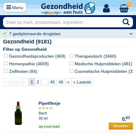
0
Menu
7 gediplomeerde drogisten
Gezondheid (9181)
Filter op Gezondheid
Gezondheidsproducten (469)
Therapeutisch (3460)
Homeopathie (4659)
Medische Hulpmiddelen (481)
Zelftesten (84)
Cosmetische Hulpmiddelen (32
« Eerste
«
1
2
...
45
46
»
» Laatste
Pipetflesje
Bach
83
30 ml
0,
Bestellen
op voorraad