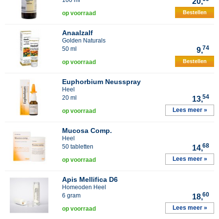
100 ml
20,
Bestellen
op voorraad
Anaalzalf
Golden Naturals
74
50 ml
9,
Bestellen
op voorraad
Euphorbium Neusspray
Heel
54
20 ml
13,
Lees meer »
op voorraad
Mucosa Comp.
Heel
68
50 tabletten
14,
Lees meer »
op voorraad
Apis Mellifica D6
Homeoden Heel
60
6 gram
18,
Lees meer »
op voorraad