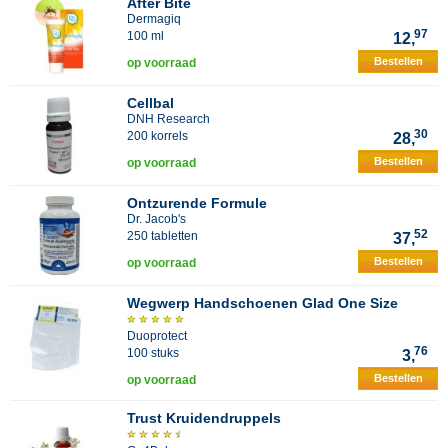
After Bite
Dermagiq
97
100 ml
12,
Bestellen
op voorraad
Cellbal
DNH Research
30
200 korrels
28,
Bestellen
op voorraad
Ontzurende Formule
Dr. Jacob's
52
250 tabletten
37,
Bestellen
op voorraad
Wegwerp Handschoenen Glad One Size
Duoprotect
76
100 stuks
3,
Bestellen
op voorraad
Trust Kruidendruppels