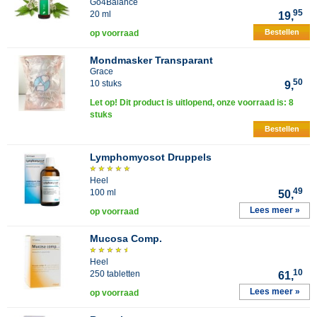
Go4Balance
95
20 ml
19,
Bestellen
op voorraad
Mondmasker Transparant
Grace
50
10 stuks
9,
Let op! Dit product is uitlopend, onze voorraad is: 8
stuks
Bestellen
Lymphomyosot Druppels
Heel
49
100 ml
50,
Lees meer »
op voorraad
Mucosa Comp.
Heel
10
250 tabletten
61,
Lees meer »
op voorraad