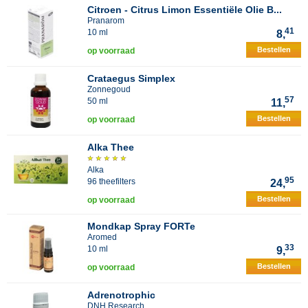
Citroen - Citrus Limon Essentiële Olie B...
Pranarom
41
10 ml
8,
Bestellen
op voorraad
Crataegus Simplex
Zonnegoud
57
50 ml
11,
Bestellen
op voorraad
Alka Thee
Alka
95
96 theefilters
24,
Bestellen
op voorraad
Mondkap Spray FORTe
Aromed
33
10 ml
9,
Bestellen
op voorraad
Adrenotrophic
DNH Research