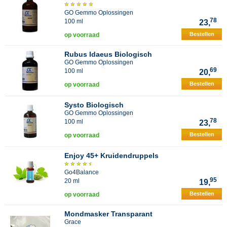
GO Gemmo Oplossingen
78
100 ml
23,
Bestellen
op voorraad
Rubus Idaeus Biologisch
GO Gemmo Oplossingen
69
100 ml
20,
Bestellen
op voorraad
Systo Biologisch
GO Gemmo Oplossingen
78
100 ml
23,
Bestellen
op voorraad
Enjoy 45+ Kruidendruppels
Go4Balance
95
20 ml
19,
Bestellen
op voorraad
Mondmasker Transparant
Grace