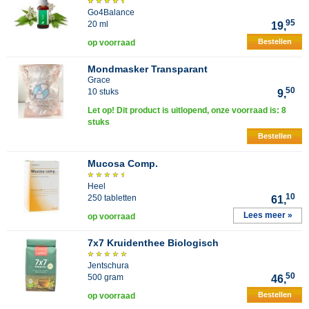
Go4Balance
95
20 ml
19,
Bestellen
op voorraad
Mondmasker Transparant
Grace
50
10 stuks
9,
Let op! Dit product is uitlopend, onze voorraad is: 8
stuks
Bestellen
Mucosa Comp.
Heel
10
250 tabletten
61,
Lees meer »
op voorraad
7x7 Kruidenthee Biologisch
Jentschura
50
500 gram
46,
Bestellen
op voorraad