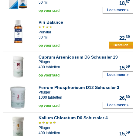
57
50 ml
18,
Lees meer »
op voorraad
Viri Balance
Pervital
39
30 ml
22,
Bestellen
op voorraad
Cuprum Arsenicosum D6 Schussler 19
Pfluger
59
400 tabletten
15,
Lees meer »
op voorraad
Ferrum Phosphoricum D12 Schussler 3
Pfluger
60
1000 tabletten
26,
Lees meer »
op voorraad
Kalium Chloratum D6 Schussler 4
Pfluger
59
400 tabletten
15,