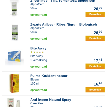
Zilverlinde - Tilia Tomentosa Biologisch
AlphaGem
90
50 ml
26,
Bestellen
op voorraad
Zwarte Aalbes - Ribes Nigrum Biologisch
AlphaGem
90
50 ml
26,
Bestellen
op voorraad
Bite Away
Bite Away
48
1 verpakking
17,
Bestellen
op voorraad
Pulmo Kruidentinctuur
Bloem
47
100 ml
16,
Bestellen
op voorraad
Anti-Insect Natural Spray
Care Plus