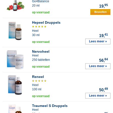
Go4Balance
95
20 ml
19,
Bestellen
op voorraad
Hepeel Druppels
Heel
41
30 ml
19,
Lees meer »
op voorraad
Nervoheel
Heel
84
250 tabletten
56,
Lees meer »
op voorraad
Reneel
Heel
49
100 ml
50,
Lees meer »
op voorraad
Traumeel S Druppels
Heel