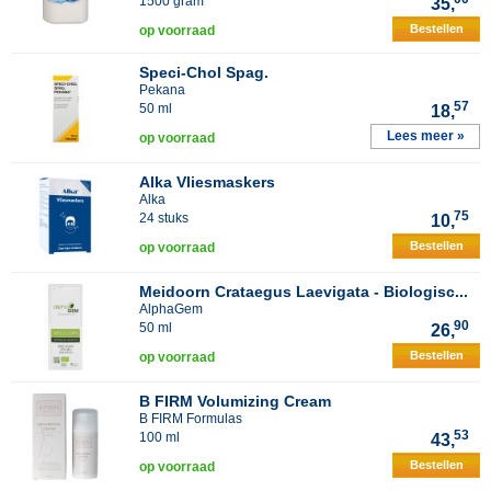
1500 gram
35,
Bestellen
op voorraad
Speci-Chol Spag.
Pekana
57
50 ml
18,
Lees meer »
op voorraad
Alka Vliesmaskers
Alka
75
24 stuks
10,
Bestellen
op voorraad
Meidoorn Crataegus Laevigata - Biologisc...
AlphaGem
90
50 ml
26,
Bestellen
op voorraad
B FIRM Volumizing Cream
B FIRM Formulas
53
100 ml
43,
Bestellen
op voorraad