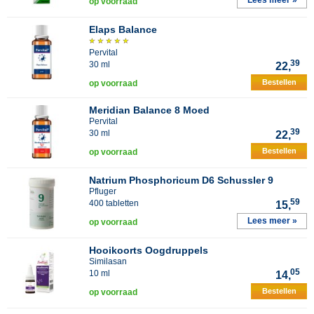
Lees meer »
op voorraad
Elaps Balance
Pervital
39
30 ml
22,
Bestellen
op voorraad
Meridian Balance 8 Moed
Pervital
39
30 ml
22,
Bestellen
op voorraad
Natrium Phosphoricum D6 Schussler 9
Pfluger
59
400 tabletten
15,
Lees meer »
op voorraad
Hooikoorts Oogdruppels
Similasan
05
10 ml
14,
Bestellen
op voorraad