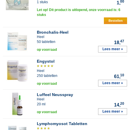
00
1 stuks
1,
Let op! Dit product is uitlopend, onze voorraad is: 6
stuks
Bestellen
Bronchalis-Heel
Heel
47
50 tabletten
18,
Lees meer »
op voorraad
Engystol
Heel
10
250 tabletten
61,
Lees meer »
op voorraad
Luffeel Neusspray
Heel
20
20 ml
14,
Lees meer »
op voorraad
Lymphomyosot Tabletten