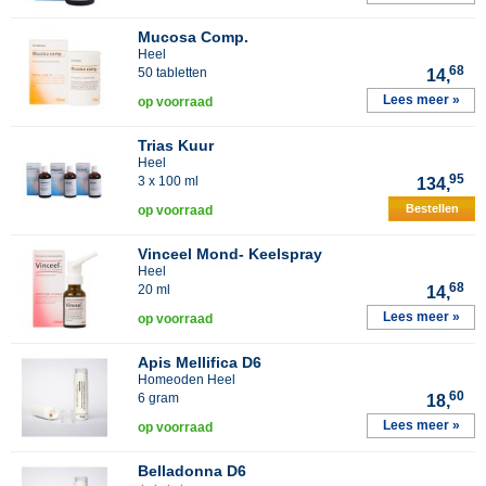
Mucosa Comp.
Heel
68
50 tabletten
14,
Lees meer »
op voorraad
Trias Kuur
Heel
95
3 x 100 ml
134,
Bestellen
op voorraad
Vinceel Mond- Keelspray
Heel
68
20 ml
14,
Lees meer »
op voorraad
Apis Mellifica D6
Homeoden Heel
60
6 gram
18,
Lees meer »
op voorraad
Belladonna D6