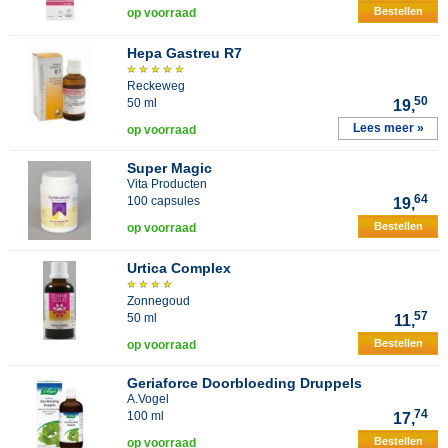
Bestellen
op voorraad
Hepa Gastreu R7
Reckeweg
50
50 ml
19,
Lees meer »
op voorraad
Super Magic
Vita Producten
64
100 capsules
19,
Bestellen
op voorraad
Urtica Complex
Zonnegoud
57
50 ml
11,
Bestellen
op voorraad
Geriaforce Doorbloeding Druppels
A.Vogel
74
100 ml
17,
Bestellen
op voorraad