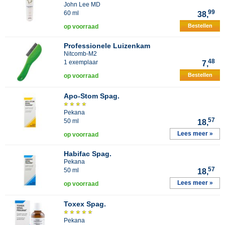
John Lee MD
99
60 ml
38,
Bestellen
op voorraad
Professionele Luizenkam
Nitcomb-M2
48
1 exemplaar
7,
Bestellen
op voorraad
Apo-Stom Spag.
Pekana
57
50 ml
18,
Lees meer »
op voorraad
Habifac Spag.
Pekana
57
50 ml
18,
Lees meer »
op voorraad
Toxex Spag.
Pekana