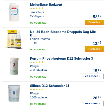
MeineBase Badzout
Jentschura
50
2750 gram
52,
Bestellen
op voorraad
No. 39 Bach Bloesems Druppels Dag Mix
Bi...
Lemon Pharma
46
10 ml
13,
Bestellen
op voorraad
Ferrum Phosphoricum D12 Schussler 3
Pfluger
59
400 tabletten
15,
Lees meer »
op voorraad
Silicea D12 Schussler 11
Pfluger
60
1000 tabletten
26,
Lees meer »
op voorraad