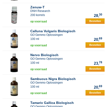
Zenuw-T
DNH Research
30
200 korrels
28,
Bestellen
op voorraad
Calluna Vulgaris Biologisch
GO Gemmo Oplossingen
69
100 ml
20,
Bestellen
op voorraad
Nervo Biologisch
GO Gemmo Oplossingen
78
100 ml
23,
Bestellen
op voorraad
Sambucus Nigra Biologisch
GO Gemmo Oplossingen
69
100 ml
20,
Bestellen
op voorraad
Tamarix Gallica Biologisch
GO Gemmo Oplossingen