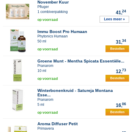
November Kuur
Pfluger
24
1 combiverpakking
41,
Lees meer »
op voorraad
Immu Boost Pro Humaan
Phytonics Humaan
34
50 ml
31,
Bestellen
op voorraad
Groene Munt - Mentha Spicata Essentiële...
Pranarom
73
10 ml
12,
Bestellen
op voorraad
Winterbonenkruid - Satureja Montana
Esse...
Pranarom
06
5 ml
16,
Bestellen
op voorraad
Aroma Diffuser Petit
Primavera