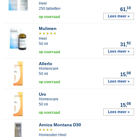
Heel
10
250 tabletten
61,
Lees meer »
op voorraad
Mulimen
Heel
92
50 ml
31,
Lees meer »
op voorraad
Allerlo
Homeocare
08
50 ml
15,
Lees meer »
op voorraad
Uro
Homeocare
08
50 ml
15,
Lees meer »
op voorraad
Arnica Montana D30
Homeoden Heel