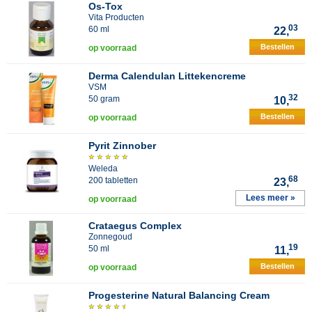
Os-Tox
Vita Producten
03
60 ml
22,
Bestellen
op voorraad
Derma Calendulan Littekencreme
VSM
32
50 gram
10,
Bestellen
op voorraad
Pyrit Zinnober
Weleda
68
200 tabletten
23,
Lees meer »
op voorraad
Crataegus Complex
Zonnegoud
19
50 ml
11,
Bestellen
op voorraad
Progesterine Natural Balancing Cream