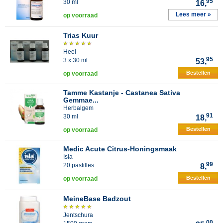
95
30 ml
16,
Lees meer »
op voorraad
Trias Kuur
Heel
95
3 x 30 ml
53,
Bestellen
op voorraad
Tamme Kastanje - Castanea Sativa
Gemmae...
Herbalgem
91
30 ml
18,
Bestellen
op voorraad
Medic Acute Citrus-Honingsmaak
Isla
99
20 pastilles
8,
Bestellen
op voorraad
MeineBase Badzout
Jentschura
00