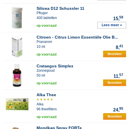
Silicea D12 Schussler 11
Pfluger
59
400 tabletten
15,
Lees meer »
op voorraad
Citroen - Citrus Limon Essentiële Olie B...
Pranarom
41
10 ml
8,
Bestellen
op voorraad
Crataegus Simplex
Zonnegoud
57
50 ml
11,
Bestellen
op voorraad
Alka Thee
Alka
95
96 theefilters
24,
Bestellen
op voorraad
Mondkap Spray FORTe