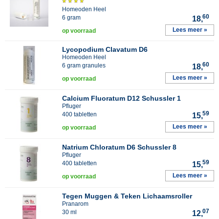
Homeoden Heel
60
6 gram
18,
Lees meer »
op voorraad
Lycopodium Clavatum D6
Homeoden Heel
60
6 gram granules
18,
Lees meer »
op voorraad
Calcium Fluoratum D12 Schussler 1
Pfluger
59
400 tabletten
15,
Lees meer »
op voorraad
Natrium Chloratum D6 Schussler 8
Pfluger
59
400 tabletten
15,
Lees meer »
op voorraad
Tegen Muggen & Teken Lichaamsroller
Pranarom
07
30 ml
12,