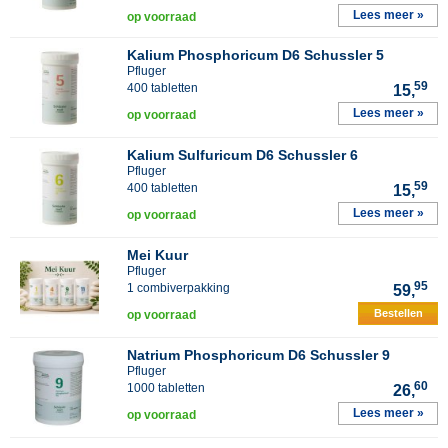
Lees meer »
op voorraad
Kalium Phosphoricum D6 Schussler 5
Pfluger
59
400 tabletten
15,
Lees meer »
op voorraad
Kalium Sulfuricum D6 Schussler 6
Pfluger
59
400 tabletten
15,
Lees meer »
op voorraad
Mei Kuur
Pfluger
95
1 combiverpakking
59,
Bestellen
op voorraad
Natrium Phosphoricum D6 Schussler 9
Pfluger
60
1000 tabletten
26,
Lees meer »
op voorraad