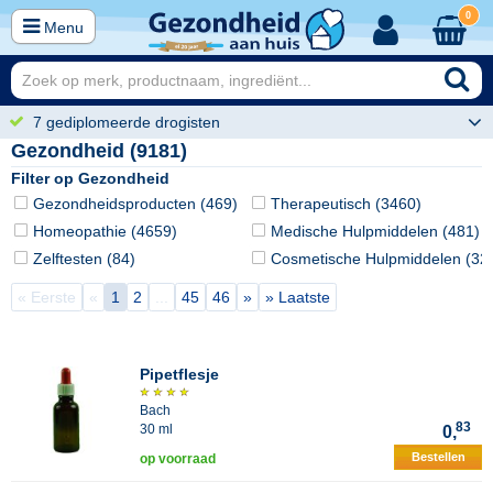
0
Menu
7 gediplomeerde drogisten
Gezondheid (9181)
Filter op Gezondheid
Gezondheidsproducten (469)
Therapeutisch (3460)
Homeopathie (4659)
Medische Hulpmiddelen (481)
Zelftesten (84)
Cosmetische Hulpmiddelen (32
« Eerste
«
1
2
...
45
46
»
» Laatste
Pipetflesje
Bach
83
30 ml
0,
Bestellen
op voorraad