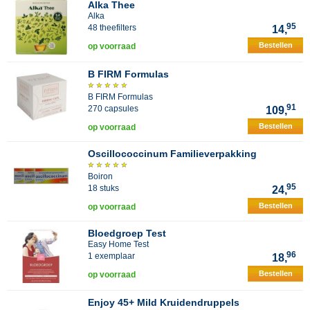
Alka Thee
Alka
95
48 theefilters
14,
Bestellen
op voorraad
B FIRM Formulas
B FIRM Formulas
91
270 capsules
109,
Bestellen
op voorraad
Oscillococcinum Familieverpakking
Boiron
95
18 stuks
24,
Bestellen
op voorraad
Bloedgroep Test
Easy Home Test
96
1 exemplaar
18,
Bestellen
op voorraad
Enjoy 45+ Mild Kruidendruppels