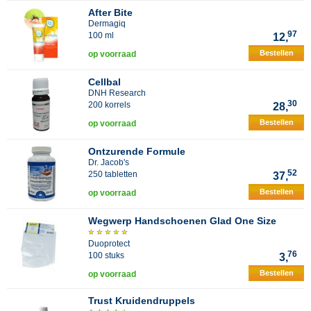
After Bite
Dermagiq
97
100 ml
12,
Bestellen
op voorraad
Cellbal
DNH Research
30
200 korrels
28,
Bestellen
op voorraad
Ontzurende Formule
Dr. Jacob's
52
250 tabletten
37,
Bestellen
op voorraad
Wegwerp Handschoenen Glad One Size
Duoprotect
76
100 stuks
3,
Bestellen
op voorraad
Trust Kruidendruppels