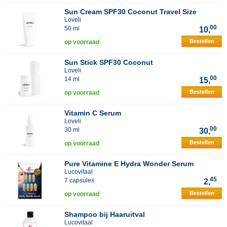
Sun Cream SPF30 Coconut Travel Size
Loveli
00
50 ml
10,
Bestellen
op voorraad
Sun Stick SPF30 Coconut
Loveli
00
14 ml
15,
Bestellen
op voorraad
Vitamin C Serum
Loveli
00
30 ml
30,
Bestellen
op voorraad
Pure Vitamine E Hydra Wonder Serum
Lucovitaal
45
7 capsules
2,
Bestellen
op voorraad
Shampoo bij Haaruitval
Lucovitaal