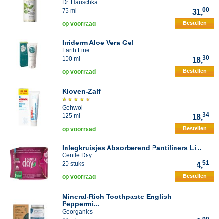
Dr. Hauschka
00
75 ml
31,
Bestellen
op voorraad
Irriderm Aloe Vera Gel
Earth Line
30
100 ml
18,
Bestellen
op voorraad
Kloven-Zalf
Gehwol
34
125 ml
18,
Bestellen
op voorraad
Inlegkruisjes Absorberend Pantiliners Li...
Gentle Day
51
20 stuks
4,
Bestellen
op voorraad
Mineral-Rich Toothpaste English
Peppermi...
Georganics