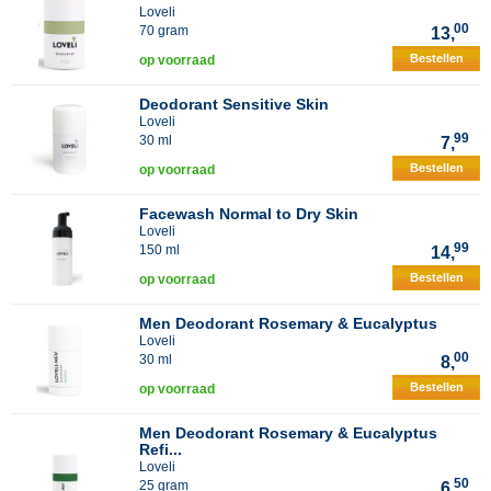
Loveli
00
70 gram
13,
Bestellen
op voorraad
Deodorant Sensitive Skin
Loveli
99
30 ml
7,
Bestellen
op voorraad
Facewash Normal to Dry Skin
Loveli
99
150 ml
14,
Bestellen
op voorraad
Men Deodorant Rosemary & Eucalyptus
Loveli
00
30 ml
8,
Bestellen
op voorraad
Men Deodorant Rosemary & Eucalyptus
Refi...
Loveli
50
25 gram
6,