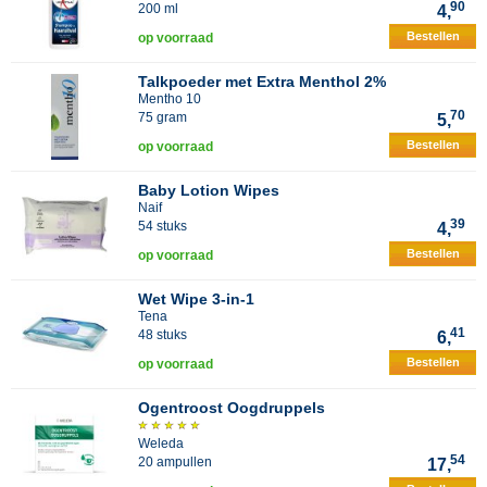
90
200 ml
4,
Bestellen
op voorraad
Talkpoeder met Extra Menthol 2%
Mentho 10
70
75 gram
5,
Bestellen
op voorraad
Baby Lotion Wipes
Naif
39
54 stuks
4,
Bestellen
op voorraad
Wet Wipe 3-in-1
Tena
41
48 stuks
6,
Bestellen
op voorraad
Ogentroost Oogdruppels
Weleda
54
20 ampullen
17,