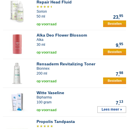
Repair Head Fluid
Sorion
95
50 ml
23,
Bestellen
op voorraad
Alka Deo Flower Blossom
Alka
95
30 ml
9,
Bestellen
op voorraad
Rensaderm Revitalizing Toner
Bionnex
98
200 ml
7,
Bestellen
op voorraad
Witte Vaseline
Bipharma
13
100 gram
7,
Lees meer »
op voorraad
Propolis Tandpasta