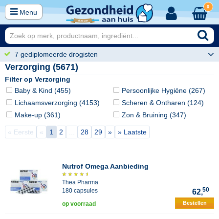
0
Menu
7 gediplomeerde drogisten
Verzorging (5671)
Filter op Verzorging
Baby & Kind (455)
Persoonlijke Hygiëne (267)
Lichaamsverzorging (4153)
Scheren & Ontharen (124)
Make-up (361)
Zon & Bruining (347)
« Eerste
«
1
2
...
28
29
»
» Laatste
Nutrof Omega Aanbieding
Thea Pharma
50
180 capsules
62,
Bestellen
op voorraad