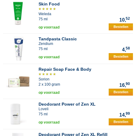
Skin Food
Weleda
52
75 ml
10,
Bestellen
op voorraad
Tandpasta Classic
Zendium
58
75 ml
4,
Bestellen
op voorraad
Repair Soap Face & Body
Sorion
90
2 x 100 gram
16,
Bestellen
op voorraad
Deodorant Power of Zen XL
Loveli
99
75 ml
14,
Bestellen
op voorraad
Deodorant Power of Zen XL Refill