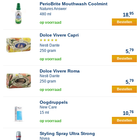
PerioBrite Mouthwash Coolmint
Natures Answer
95
480 ml
18,
Bestellen
op voorraad
Dolce Vivere Capri
Nesti Dante
79
250 gram
5,
Bestellen
op voorraad
Dolce Vivere Roma
Nesti Dante
79
250 gram
5,
Bestellen
op voorraad
Oogdruppels
New Care
76
15 ml
10,
Bestellen
op voorraad
Styling Spray Ultra Strong
Nivea