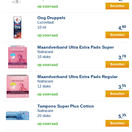
Bestellen
op voorraad
Oog Druppels
Lucovitaal
90
10 ml
4,
Bestellen
op voorraad
Maandverband Ultra Extra Pads Super
Natracare
78
10 stuks
3,
Bestellen
op voorraad
Maandverband Ultra Extra Pads Regular
Natracare
55
12 stuks
3,
Bestellen
op voorraad
Tampons Super Plus Cotton
Natracare
35
20 stuks
5,
Bestellen
op voorraad