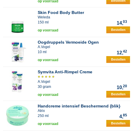
Bestellen
op voorraad
Skin Food Body Butter
Weleda
03
150 ml
14,
Bestellen
op voorraad
Oogdruppels Vermoeide Ogen
A.Vogel
42
10 ml
12,
Bestellen
op voorraad
Symvita Anti-Rimpel Creme
A.Vogel
20
30 gram
10,
Bestellen
op voorraad
Handcreme intensief Beschermend {blik}
Atrix
85
250 ml
4,
Bestellen
op voorraad