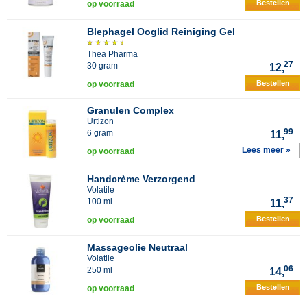
Bestellen
op voorraad
Blephagel Ooglid Reiniging Gel
Thea Pharma
27
30 gram
12,
Bestellen
op voorraad
Granulen Complex
Urtizon
99
6 gram
11,
Lees meer »
op voorraad
Handcrème Verzorgend
Volatile
37
100 ml
11,
Bestellen
op voorraad
Massageolie Neutraal
Volatile
06
250 ml
14,
Bestellen
op voorraad