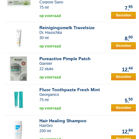
Corpore Sano
95
75 ml
7,
Bestellen
op voorraad
Reinigingsmelk Travelsize
Dr. Hauschka
00
30 ml
8,
Bestellen
op voorraad
Pureactive Pimple Patch
Garnier
44
22 stuks
12,
Bestellen
op voorraad
Fluor Toothpaste Fresh Mint
Georganics
50
75 ml
5,
Bestellen
op voorraad
Hair Healing Shampoo
HairGro
84
200 ml
12,
Bestellen