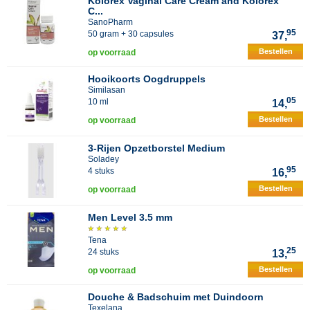
Kolorex Vaginal Care Cream and Kolorex
C...
SanoPharm
95
50 gram + 30 capsules
37,
Bestellen
op voorraad
Hooikoorts Oogdruppels
Similasan
05
10 ml
14,
Bestellen
op voorraad
3-Rijen Opzetborstel Medium
Soladey
95
4 stuks
16,
Bestellen
op voorraad
Men Level 3.5 mm
Tena
25
24 stuks
13,
Bestellen
op voorraad
Douche & Badschuim met Duindoorn
Texelana