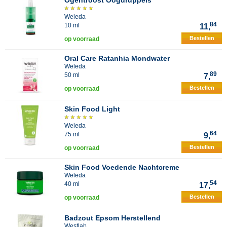
Ogentroost Oogdruppels
Weleda
84
10 ml
11,
Bestellen
op voorraad
Oral Care Ratanhia Mondwater
Weleda
89
50 ml
7,
Bestellen
op voorraad
Skin Food Light
Weleda
64
75 ml
9,
Bestellen
op voorraad
Skin Food Voedende Nachtcreme
Weleda
54
40 ml
17,
Bestellen
op voorraad
Badzout Epsom Herstellend
Westlab