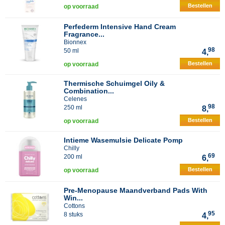
Bestellen
op voorraad
Perfederm Intensive Hand Cream
Fragrance...
Bionnex
98
50 ml
4,
Bestellen
op voorraad
Thermische Schuimgel Oily &
Combination...
Celenes
98
250 ml
8,
Bestellen
op voorraad
Intieme Wasemulsie Delicate Pomp
Chilly
69
200 ml
6,
Bestellen
op voorraad
Pre-Menopause Maandverband Pads With
Win...
Cottons
95
8 stuks
4,