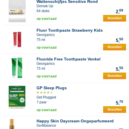
Wattenschijfjes Sensitive Rond
Demak Up
69
64 stuks
2,
Bestellen
op voorraad
Fluor Toothpaste Strawberry Kids
Georganics
50
75 ml
5,
Bestellen
op voorraad
Fluoride Free Toothpaste Venkel
Georganics
50
75 ml
5,
Bestellen
op voorraad
GP Sleep Plugs
Get Plugged
70
7 paar
5,
Bestellen
op voorraad
Happy Skin Daycream Ongeparfumeerd
Go4Balance