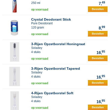
49
250 ml
7,
Bestellen
op voorraad
Crystal Deodorant Stick
Pure Deodorant
99
120 gram
8,
Bestellen
op voorraad
3-Rijen Opzetborstel Honingraat
Soladey
95
4 stuks
16,
Bestellen
op voorraad
3-Rijen Opzetborstel Tapered
Soladey
95
4 stuks
16,
Bestellen
op voorraad
4-Rijen Opzetborstel Soft
Soladey
95
4 stuks
16,
Bestellen
op voorraad