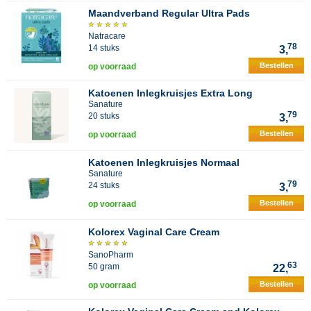
Maandverband Regular Ultra Pads
Natracare
78
14 stuks
3,
Bestellen
op voorraad
Katoenen Inlegkruisjes Extra Long
Sanature
79
20 stuks
3,
Bestellen
op voorraad
Katoenen Inlegkruisjes Normaal
Sanature
79
24 stuks
3,
Bestellen
op voorraad
Kolorex Vaginal Care Cream
SanoPharm
63
50 gram
22,
Bestellen
op voorraad