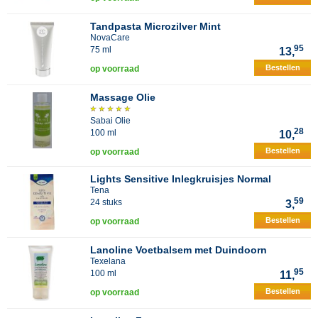
Tandpasta Microzilver Mint
NovaCare
95
75 ml
13,
Bestellen
op voorraad
Massage Olie
Sabai Olie
28
100 ml
10,
Bestellen
op voorraad
Lights Sensitive Inlegkruisjes Normal
Tena
59
24 stuks
3,
Bestellen
op voorraad
Lanoline Voetbalsem met Duindoorn
Texelana
95
100 ml
11,
Bestellen
op voorraad