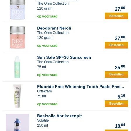
The Ohm Collection
00
120 gram
27,
Bestellen
op voorraad
Deodorant Neroli
The Ohm Collection
00
120 gram
27,
Bestellen
op voorraad
Sun Safe SPF30 Sunscreen
The Ohm Collection
00
75 ml
25,
Bestellen
op voorraad
Fluoride Free Whitening Tooth Paste Fres...
Urtekram
16
75 ml
5,
Bestellen
op voorraad
Basisolie Abrikozenpit
Volatile
04
250 ml
18,