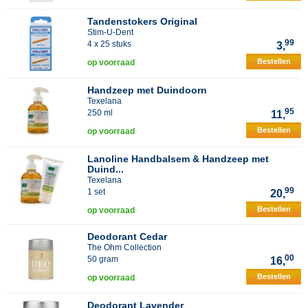
Tandenstokers Original
Stim-U-Dent
99
4 x 25 stuks
3,
Bestellen
op voorraad
Handzeep met Duindoorn
Texelana
95
250 ml
11,
Bestellen
op voorraad
Lanoline Handbalsem & Handzeep met
Duind...
Texelana
99
1 set
20,
Bestellen
op voorraad
Deodorant Cedar
The Ohm Collection
00
50 gram
16,
Bestellen
op voorraad
Deodorant Lavender