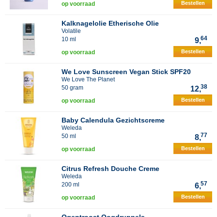
Bestellen
op voorraad
Kalknagelolie Etherische Olie
Volatile
64
10 ml
9,
Bestellen
op voorraad
We Love Sunscreen Vegan Stick SPF20
We Love The Planet
38
50 gram
12,
Bestellen
op voorraad
Baby Calendula Gezichtscreme
Weleda
77
50 ml
8,
Bestellen
op voorraad
Citrus Refresh Douche Creme
Weleda
57
200 ml
6,
Bestellen
op voorraad