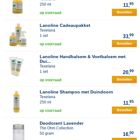
95
250 ml
11,
Bestellen
op voorraad
Lanoline Cadeaupakket
Texelana
99
1 set
33,
Bestellen
op voorraad
Lanoline Handbalsem & Voetbalsem met
Dui...
Texelana
99
1 set
20,
Bestellen
op voorraad
Lanoline Shampoo met Duindoorn
Texelana
95
250 ml
11,
Bestellen
op voorraad
Deodorant Lavender
The Ohm Collection
00
50 gram
16,