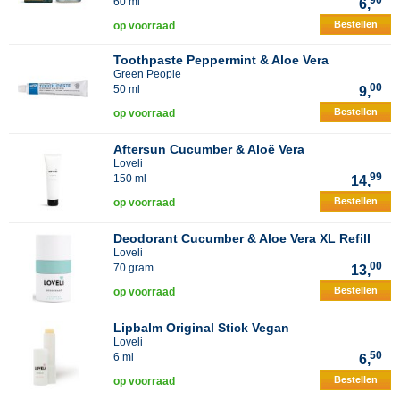
90
60 ml
6,
Bestellen
op voorraad
Toothpaste Peppermint & Aloe Vera
Green People
00
50 ml
9,
Bestellen
op voorraad
Aftersun Cucumber & Aloë Vera
Loveli
99
150 ml
14,
Bestellen
op voorraad
Deodorant Cucumber & Aloe Vera XL Refill
Loveli
00
70 gram
13,
Bestellen
op voorraad
Lipbalm Original Stick Vegan
Loveli
50
6 ml
6,
Bestellen
op voorraad