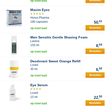
Bestellen
op voorraad
Maxim Eyes
Horus Pharma
41
180 capsules
50,
Bestellen
op voorraad
Men Sensitiv Gentle Shaving Foam
Lavera
04
150 ml
8,
Bestellen
op voorraad
Deodorant Sweet Orange Refill
Loveli
50
30 ml
6,
Bestellen
op voorraad
Eye Serum
Loveli
50
15 ml
22,
Bestellen
op voorraad