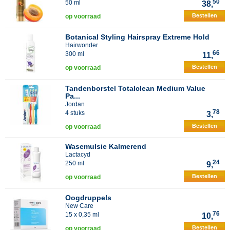
50
50 ml
38,
Bestellen
op voorraad
Botanical Styling Hairspray Extreme Hold
Hairwonder
66
300 ml
11,
Bestellen
op voorraad
Tandenborstel Totalclean Medium Value
Pa...
Jordan
78
4 stuks
3,
Bestellen
op voorraad
Wasemulsie Kalmerend
Lactacyd
24
250 ml
9,
Bestellen
op voorraad
Oogdruppels
New Care
76
15 x 0,35 ml
10,
Bestellen
op voorraad