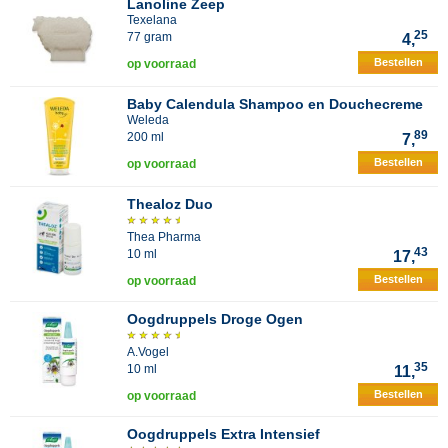
Lanoline Zeep
Texelana
25
77 gram
4,
Bestellen
op voorraad
Baby Calendula Shampoo en Douchecreme
Weleda
89
200 ml
7,
Bestellen
op voorraad
Thealoz Duo
Thea Pharma
43
10 ml
17,
Bestellen
op voorraad
Oogdruppels Droge Ogen
A.Vogel
35
10 ml
11,
Bestellen
op voorraad
Oogdruppels Extra Intensief