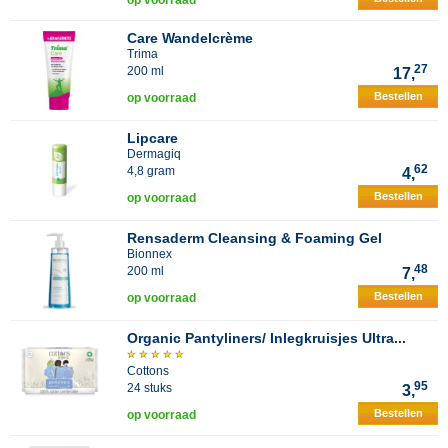
op voorraad
Care Wandelcrème
Trima
27
200 ml
17,
Bestellen
op voorraad
Lipcare
Dermagiq
62
4,8 gram
4,
Bestellen
op voorraad
Rensaderm Cleansing & Foaming Gel
Bionnex
48
200 ml
7,
Bestellen
op voorraad
Organic Pantyliners/ Inlegkruisjes Ultra...
Cottons
95
24 stuks
3,
Bestellen
op voorraad