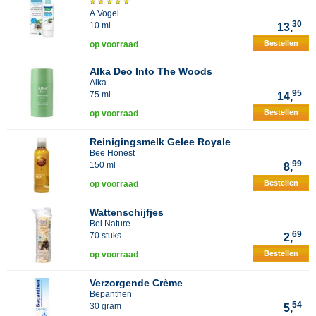
A.Vogel
30
10 ml
13,
Bestellen
op voorraad
Alka Deo Into The Woods
Alka
95
75 ml
14,
Bestellen
op voorraad
Reinigingsmelk Gelee Royale
Bee Honest
99
150 ml
8,
Bestellen
op voorraad
Wattenschijfjes
Bel Nature
69
70 stuks
2,
Bestellen
op voorraad
Verzorgende Crème
Bepanthen
54
30 gram
5,