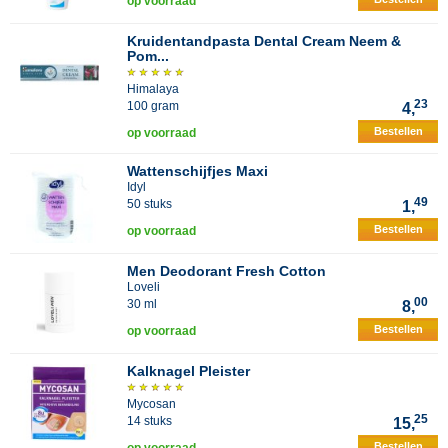
op voorraad
Kruidentandpasta Dental Cream Neem &
Pom...
Himalaya
23
100 gram
4,
Bestellen
op voorraad
Wattenschijfjes Maxi
Idyl
49
50 stuks
1,
Bestellen
op voorraad
Men Deodorant Fresh Cotton
Loveli
00
30 ml
8,
Bestellen
op voorraad
Kalknagel Pleister
Mycosan
25
14 stuks
15,
Bestellen