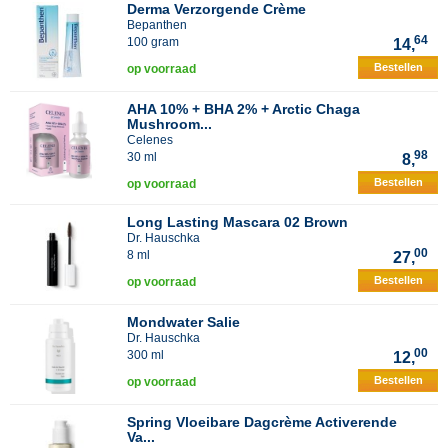
Derma Verzorgende Crème
Bepanthen
64
100 gram
14,
Bestellen
op voorraad
AHA 10% + BHA 2% + Arctic Chaga
Mushroom...
Celenes
98
30 ml
8,
Bestellen
op voorraad
Long Lasting Mascara 02 Brown
Dr. Hauschka
00
8 ml
27,
Bestellen
op voorraad
Mondwater Salie
Dr. Hauschka
00
300 ml
12,
Bestellen
op voorraad
Spring Vloeibare Dagcrème Activerende
Va...