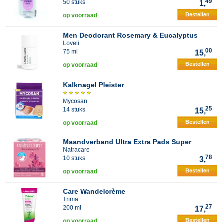
49
50 stuks
1,
Bestellen
op voorraad
Men Deodorant Rosemary & Eucalyptus
Loveli
00
75 ml
15,
Bestellen
op voorraad
Kalknagel Pleister
Mycosan
25
14 stuks
15,
Bestellen
op voorraad
Maandverband Ultra Extra Pads Super
Natracare
78
10 stuks
3,
Bestellen
op voorraad
Care Wandelcrème
Trima
27
200 ml
17,
Bestellen
op voorraad