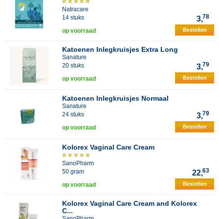
Natracare
78
14 stuks
3,
Bestellen
op voorraad
Katoenen Inlegkruisjes Extra Long
Sanature
79
20 stuks
3,
Bestellen
op voorraad
Katoenen Inlegkruisjes Normaal
Sanature
79
24 stuks
3,
Bestellen
op voorraad
Kolorex Vaginal Care Cream
SanoPharm
63
50 gram
22,
Bestellen
op voorraad
Kolorex Vaginal Care Cream and Kolorex
C...
SanoPharm