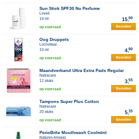
Sun Stick SPF30 No Perfume
Loveli
00
14 ml
15,
Bestellen
op voorraad
Oog Druppels
Lucovitaal
90
10 ml
4,
Bestellen
op voorraad
Maandverband Ultra Extra Pads Regular
Natracare
55
12 stuks
3,
Bestellen
op voorraad
Tampons Super Plus Cotton
Natracare
35
20 stuks
5,
Bestellen
op voorraad
PerioBrite Mouthwash Coolmint
Natures Answer