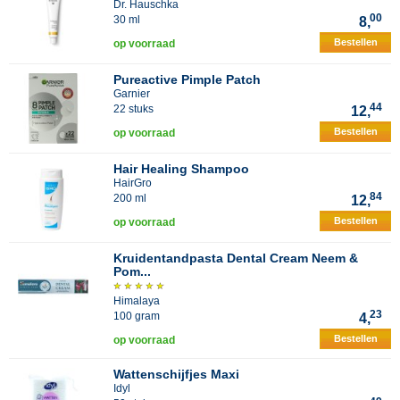
Dr. Hauschka
00
30 ml
8,
Bestellen
op voorraad
Pureactive Pimple Patch
Garnier
44
22 stuks
12,
Bestellen
op voorraad
Hair Healing Shampoo
HairGro
84
200 ml
12,
Bestellen
op voorraad
Kruidentandpasta Dental Cream Neem &
Pom...
Himalaya
23
100 gram
4,
Bestellen
op voorraad
Wattenschijfjes Maxi
Idyl