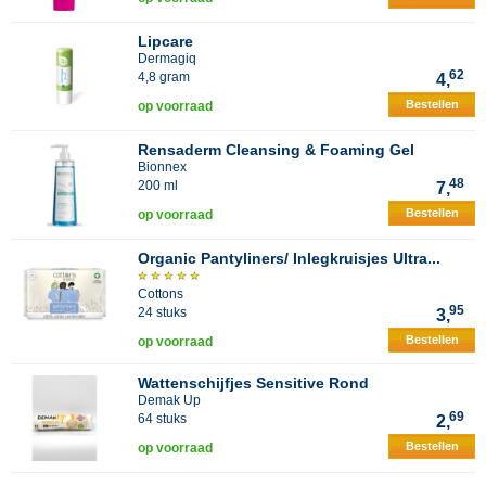
Lipcare
Dermagiq
62
4,8 gram
4,
Bestellen
op voorraad
Rensaderm Cleansing & Foaming Gel
Bionnex
48
200 ml
7,
Bestellen
op voorraad
Organic Pantyliners/ Inlegkruisjes Ultra...
Cottons
95
24 stuks
3,
Bestellen
op voorraad
Wattenschijfjes Sensitive Rond
Demak Up
69
64 stuks
2,
Bestellen
op voorraad