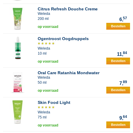
Citrus Refresh Douche Creme
Weleda
57
200 ml
6,
Bestellen
op voorraad
Ogentroost Oogdruppels
Weleda
84
10 ml
11,
Bestellen
op voorraad
Oral Care Ratanhia Mondwater
Weleda
89
50 ml
7,
Bestellen
op voorraad
Skin Food Light
Weleda
64
75 ml
9,
Bestellen
op voorraad