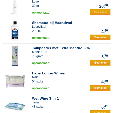
Loveli
00
30 ml
30,
Bestellen
op voorraad
Shampoo bij Haaruitval
Lucovitaal
90
200 ml
4,
Bestellen
op voorraad
Talkpoeder met Extra Menthol 2%
Mentho 10
70
75 gram
5,
Bestellen
op voorraad
Baby Lotion Wipes
Naif
39
54 stuks
4,
Bestellen
op voorraad
Wet Wipe 3-in-1
Tena
41
48 stuks
6,