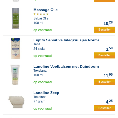
Massage Olie
Sabai Olie
28
100 ml
10,
Bestellen
op voorraad
Lights Sensitive Inlegkruisjes Normal
Tena
59
24 stuks
3,
Bestellen
op voorraad
Lanoline Voetbalsem met Duindoorn
Texelana
95
100 ml
11,
Bestellen
op voorraad
Lanoline Zeep
Texelana
25
77 gram
4,
Bestellen
op voorraad