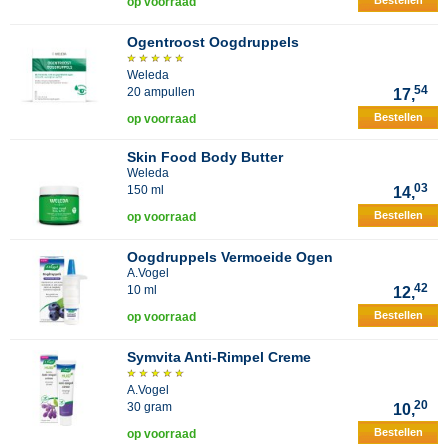
Bestellen
op voorraad
Ogentroost Oogdruppels
Weleda
54
20 ampullen
17,
Bestellen
op voorraad
Skin Food Body Butter
Weleda
03
150 ml
14,
Bestellen
op voorraad
Oogdruppels Vermoeide Ogen
A.Vogel
42
10 ml
12,
Bestellen
op voorraad
Symvita Anti-Rimpel Creme
A.Vogel
20
30 gram
10,
Bestellen
op voorraad