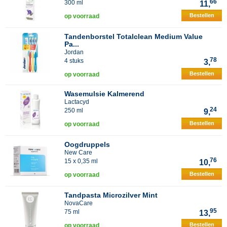
66
300 ml
11,
Bestellen
op voorraad
Tandenborstel Totalclean Medium Value
Pa...
Jordan
78
4 stuks
3,
Bestellen
op voorraad
Wasemulsie Kalmerend
Lactacyd
24
250 ml
9,
Bestellen
op voorraad
Oogdruppels
New Care
76
15 x 0,35 ml
10,
Bestellen
op voorraad
Tandpasta Microzilver Mint
NovaCare
95
75 ml
13,
Bestellen
op voorraad