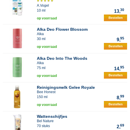
A.Vogel
30
10 ml
13,
Bestellen
op voorraad
Alka Deo Flower Blossom
Alka
95
30 ml
9,
Bestellen
op voorraad
Alka Deo Into The Woods
Alka
95
75 ml
14,
Bestellen
op voorraad
Reinigingsmelk Gelee Royale
Bee Honest
99
150 ml
8,
Bestellen
op voorraad
Wattenschijfjes
Bel Nature
69
70 stuks
2,