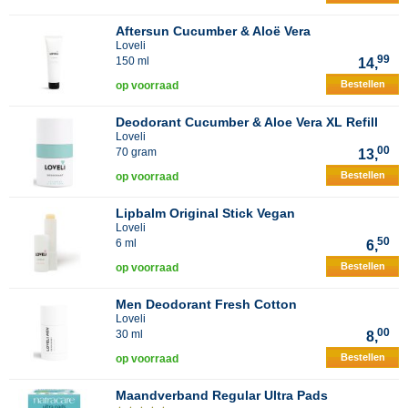
Aftersun Cucumber & Aloë Vera
Loveli
99
150 ml
14,
Bestellen
op voorraad
Deodorant Cucumber & Aloe Vera XL Refill
Loveli
00
70 gram
13,
Bestellen
op voorraad
Lipbalm Original Stick Vegan
Loveli
50
6 ml
6,
Bestellen
op voorraad
Men Deodorant Fresh Cotton
Loveli
00
30 ml
8,
Bestellen
op voorraad
Maandverband Regular Ultra Pads