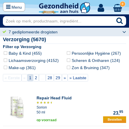
0
Menu
7 gediplomeerde drogisten
Verzorging (5670)
Filter op Verzorging
Baby & Kind (455)
Persoonlijke Hygiëne (267)
Lichaamsverzorging (4152)
Scheren & Ontharen (124)
Make-up (361)
Zon & Bruining (347)
« Eerste
«
1
2
...
28
29
»
» Laatste
Repair Head Fluid
Sorion
95
50 ml
23,
Bestellen
op voorraad