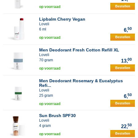
Bestellen
op voorraad
Lipbalm Cherry Vegan
Loveli
50
6 ml
6,
Bestellen
op voorraad
Men Deodorant Fresh Cotton Refill XL
Loveli
00
70 gram
13,
Bestellen
op voorraad
Men Deodorant Rosemary & Eucalyptus
Refi...
Loveli
50
25 gram
6,
Bestellen
op voorraad
Sun Brush SPF30
Loveli
50
4 gram
22,
Bestellen
op voorraad