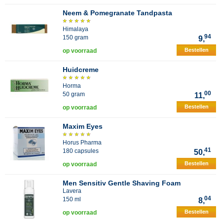
Neem & Pomegranate Tandpasta
Himalaya
94
150 gram
9,
Bestellen
op voorraad
Huidcreme
Horma
00
50 gram
11,
Bestellen
op voorraad
Maxim Eyes
Horus Pharma
41
180 capsules
50,
Bestellen
op voorraad
Men Sensitiv Gentle Shaving Foam
Lavera
04
150 ml
8,
Bestellen
op voorraad