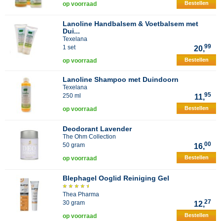
Bestellen
op voorraad
Lanoline Handbalsem & Voetbalsem met
Dui...
Texelana
99
1 set
20,
Bestellen
op voorraad
Lanoline Shampoo met Duindoorn
Texelana
95
250 ml
11,
Bestellen
op voorraad
Deodorant Lavender
The Ohm Collection
00
50 gram
16,
Bestellen
op voorraad
Blephagel Ooglid Reiniging Gel
Thea Pharma
27
30 gram
12,
Bestellen
op voorraad