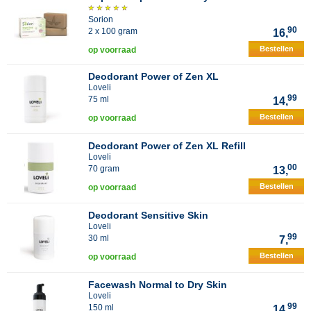
Sorion
90
2 x 100 gram
16,
Bestellen
op voorraad
Deodorant Power of Zen XL
Loveli
99
75 ml
14,
Bestellen
op voorraad
Deodorant Power of Zen XL Refill
Loveli
00
70 gram
13,
Bestellen
op voorraad
Deodorant Sensitive Skin
Loveli
99
30 ml
7,
Bestellen
op voorraad
Facewash Normal to Dry Skin
Loveli
99
150 ml
14,