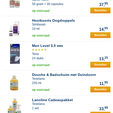
95
50 gram + 30 capsules
37,
Bestellen
op voorraad
Hooikoorts Oogdruppels
Similasan
05
10 ml
14,
Bestellen
op voorraad
Men Level 3.5 mm
Tena
25
24 stuks
13,
Bestellen
op voorraad
Douche & Badschuim met Duindoorn
Texelana
95
250 ml
11,
Bestellen
op voorraad
Lanoline Cadeaupakket
Texelana
99
1 set
33,