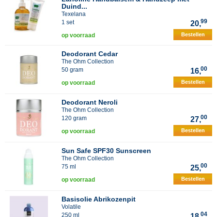
Duind...
Texelana
99
1 set
20,
Bestellen
op voorraad
Deodorant Cedar
The Ohm Collection
00
50 gram
16,
Bestellen
op voorraad
Deodorant Neroli
The Ohm Collection
00
120 gram
27,
Bestellen
op voorraad
Sun Safe SPF30 Sunscreen
The Ohm Collection
00
75 ml
25,
Bestellen
op voorraad
Basisolie Abrikozenpit
Volatile
04
250 ml
18,