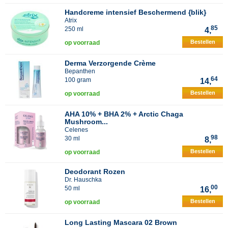
Handcreme intensief Beschermend {blik}
Atrix
85
250 ml
4,
Bestellen
op voorraad
Derma Verzorgende Crème
Bepanthen
64
100 gram
14,
Bestellen
op voorraad
AHA 10% + BHA 2% + Arctic Chaga
Mushroom...
Celenes
98
30 ml
8,
Bestellen
op voorraad
Deodorant Rozen
Dr. Hauschka
00
50 ml
16,
Bestellen
op voorraad
Long Lasting Mascara 02 Brown