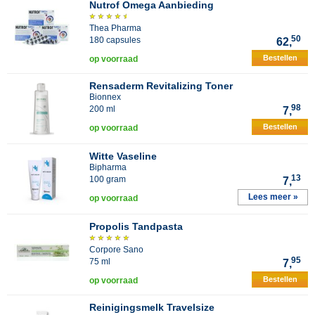
Nutrof Omega Aanbieding
Thea Pharma
50
180 capsules
62,
Bestellen
op voorraad
Rensaderm Revitalizing Toner
Bionnex
98
200 ml
7,
Bestellen
op voorraad
Witte Vaseline
Bipharma
13
100 gram
7,
Lees meer »
op voorraad
Propolis Tandpasta
Corpore Sano
95
75 ml
7,
Bestellen
op voorraad
Reinigingsmelk Travelsize