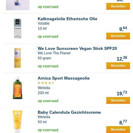
Bestellen
op voorraad
Kalknagelolie Etherische Olie
Volatile
64
10 ml
9,
Bestellen
op voorraad
We Love Sunscreen Vegan Stick SPF20
We Love The Planet
38
50 gram
12,
Bestellen
op voorraad
Arnica Sport Massageolie
Weleda
73
200 ml
19,
Bestellen
op voorraad
Baby Calendula Gezichtscreme
Weleda
77
50 ml
8,
Bestellen
op voorraad