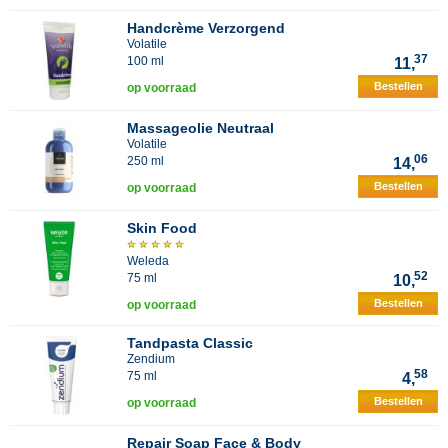
Handcrème Verzorgend
Volatile
37
100 ml
11,
Bestellen
op voorraad
Massageolie Neutraal
Volatile
06
250 ml
14,
Bestellen
op voorraad
Skin Food
Weleda
52
75 ml
10,
Bestellen
op voorraad
Tandpasta Classic
Zendium
58
75 ml
4,
Bestellen
op voorraad
Repair Soap Face & Body