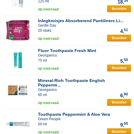
34
125 ml
18,
Bestellen
op voorraad
Inlegkruisjes Absorberend Pantiliners Li...
Gentle Day
51
20 stuks
4,
Bestellen
op voorraad
Fluor Toothpaste Fresh Mint
Georganics
50
75 ml
5,
Bestellen
op voorraad
Mineral-Rich Toothpaste English
Peppermi...
Georganics
90
60 ml
6,
Bestellen
op voorraad
Toothpaste Peppermint & Aloe Vera
Green People
00
50 ml
9,
Bestellen
op voorraad