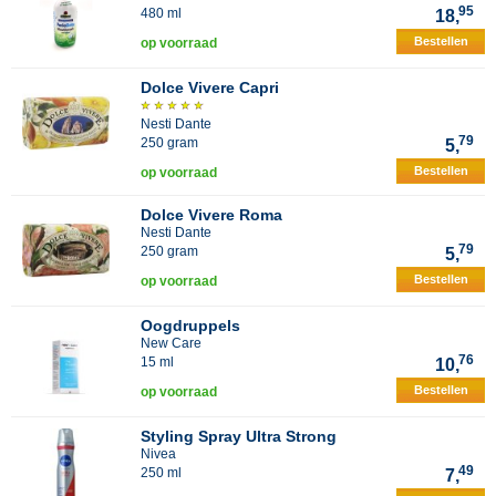
95
480 ml
18,
Bestellen
op voorraad
Dolce Vivere Capri
Nesti Dante
79
250 gram
5,
Bestellen
op voorraad
Dolce Vivere Roma
Nesti Dante
79
250 gram
5,
Bestellen
op voorraad
Oogdruppels
New Care
76
15 ml
10,
Bestellen
op voorraad
Styling Spray Ultra Strong
Nivea
49
250 ml
7,