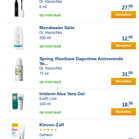
Dr. Hauschka
00
8 ml
27,
Bestellen
op voorraad
Mondwater Salie
Dr. Hauschka
00
300 ml
12,
Bestellen
op voorraad
Spring Vloeibare Dagcrème Activerende
Va...
Dr. Hauschka
00
75 ml
31,
Bestellen
op voorraad
Irriderm Aloe Vera Gel
Earth Line
30
100 ml
18,
Bestellen
op voorraad
Kloven-Zalf
Gehwol