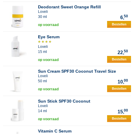
Deodorant Sweet Orange Refill
Loveli
50
30 ml
6,
Bestellen
op voorraad
Eye Serum
Loveli
50
15 ml
22,
Bestellen
op voorraad
Sun Cream SPF30 Coconut Travel Size
Loveli
00
50 ml
10,
Bestellen
op voorraad
Sun Stick SPF30 Coconut
Loveli
00
14 ml
15,
Bestellen
op voorraad
Vitamin C Serum