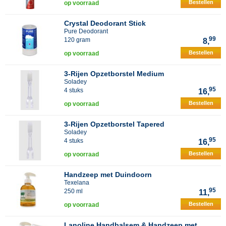
Bestellen
op voorraad
Crystal Deodorant Stick
Pure Deodorant
99
120 gram
8,
Bestellen
op voorraad
3-Rijen Opzetborstel Medium
Soladey
95
4 stuks
16,
Bestellen
op voorraad
3-Rijen Opzetborstel Tapered
Soladey
95
4 stuks
16,
Bestellen
op voorraad
Handzeep met Duindoorn
Texelana
95
250 ml
11,
Bestellen
op voorraad
Lanoline Handbalsem & Handzeep met