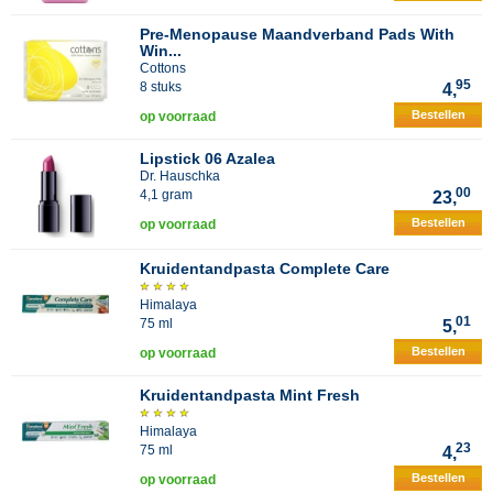
Pre-Menopause Maandverband Pads With
Win...
Cottons
95
8 stuks
4,
Bestellen
op voorraad
Lipstick 06 Azalea
Dr. Hauschka
00
4,1 gram
23,
Bestellen
op voorraad
Kruidentandpasta Complete Care
Himalaya
01
75 ml
5,
Bestellen
op voorraad
Kruidentandpasta Mint Fresh
Himalaya
23
75 ml
4,
Bestellen
op voorraad