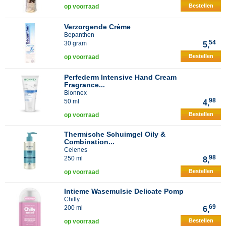
Bestellen
op voorraad
Verzorgende Crème
Bepanthen
54
30 gram
5,
Bestellen
op voorraad
Perfederm Intensive Hand Cream
Fragrance...
Bionnex
98
50 ml
4,
Bestellen
op voorraad
Thermische Schuimgel Oily &
Combination...
Celenes
98
250 ml
8,
Bestellen
op voorraad
Intieme Wasemulsie Delicate Pomp
Chilly
69
200 ml
6,
Bestellen
op voorraad