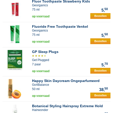
Fluor Toothpaste Strawberry Kids
Georganics
50
75 ml
5,
Bestellen
op voorraad
Fluoride Free Toothpaste Venkel
Georganics
50
75 ml
5,
Bestellen
op voorraad
GP Sleep Plugs
Get Plugged
70
7 paar
5,
Bestellen
op voorraad
Happy Skin Daycream Ongeparfumeerd
Go4Balance
50
50 ml
38,
Bestellen
op voorraad
Botanical Styling Hairspray Extreme Hold
Hairwonder