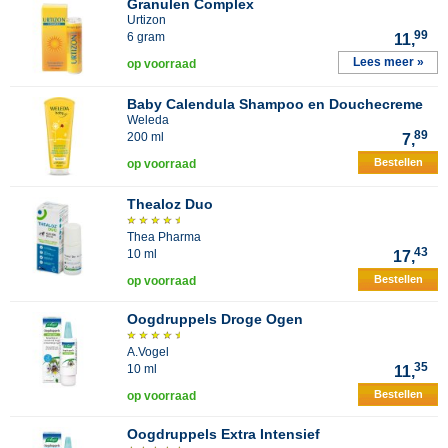
Granulen Complex
Urtizon
99
6 gram
11,
Lees meer »
op voorraad
Baby Calendula Shampoo en Douchecreme
Weleda
89
200 ml
7,
Bestellen
op voorraad
Thealoz Duo
Thea Pharma
43
10 ml
17,
Bestellen
op voorraad
Oogdruppels Droge Ogen
A.Vogel
35
10 ml
11,
Bestellen
op voorraad
Oogdruppels Extra Intensief