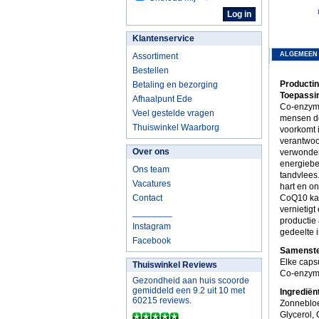
Klantenservice
ALGEMEEN
Assortiment
Bestellen
Producti
Betaling en bezorging
Toepassi
Afhaalpunt Ede
Co-enzym 
Veel gestelde vragen
mensen do
Thuiswinkel Waarborg
voorkomt 
verantwoor
Over ons
verwonder
energiebeh
Ons team
tandvlees
Vacatures
hart en o
Contact
CoQ10 kan
vernietigt
________
productie
Instagram
gedeelte 
Facebook
Samenste
Elke caps
Thuiswinkel Reviews
Co-enzym
Gezondheid aan huis scoorde
gemiddeld een 9.2 uit 10 met
Ingredië
60215 reviews.
Zonnebloe
Glycerol,