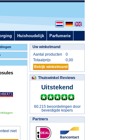
orging
Huishoudelijk
Parfumerie
Uw winkelmand
dingen
Aantal producten
0
n
Totaalprijs
0,00
Bekijk winkelmand
psules
Thuiswinkel Reviews
Uitstekend
60.215 beoordelingen door
bevestigde kopers
erkdagen
Partners
nteel niet