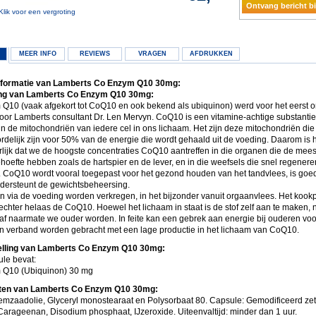
Ontvang bericht bi
Klik voor een vergroting
MEER INFO
REVIEWS
VRAGEN
AFDRUKKEN
nformatie van Lamberts Co Enzym Q10 30mg:
ng van Lamberts Co Enzym Q10 30mg:
Q10 (vaak afgekort tot CoQ10 en ook bekend als ubiquinon) werd voor het eerst on
or Lamberts consultant Dr. Len Mervyn. CoQ10 is een vitamine-achtige substantie
in de mitochondriën van iedere cel in ons lichaam. Het zijn deze mitochondriën die
delijk zijn voor 50% van de energie die wordt gehaald uit de voeding. Daarom is h
lijk dat we de hoogste concentraties CoQ10 aantreffen in die organen die de mees
oefte hebben zoals de hartspier en de lever, en in die weefsels die snel regenere
. CoQ10 wordt vooral toegepast voor het gezond houden van het tandvlees, is goed
ndersteunt de gewichtsbeheersing.
 via de voeding worden verkregen, in het bijzonder vanuit orgaanvlees. Het kook
 echter helaas de CoQ10. Hoewel het lichaam in staat is de stof zelf aan te maken,
 af naarmate we ouder worden. In feite kan een gebrek aan energie bij ouderen vo
in verband worden gebracht met een lage productie in het lichaam van CoQ10.
lling van Lamberts Co Enzym Q10 30mg:
ule bevat:
 Q10 (Ubiquinon) 30 mg
nten van Lamberts Co Enzym Q10 30mg:
mzaadolie, Glyceryl monostearaat en Polysorbaat 80. Capsule: Gemodificeerd ze
 Carageenan, Disodium phosphaat, IJzeroxide. Uiteenvaltijd: minder dan 1 uur.