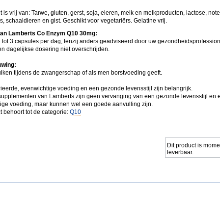
t is vrij van: Tarwe, gluten, gerst, soja, eieren, melk en melkproducten, lactose, note
vis, schaaldieren en gist. Geschikt voor vegetariërs. Gelatine vrij.
van Lamberts Co Enzym Q10 30mg:
 tot 3 capsules per dag, tenzij anders geadviseerd door uw gezondheidsprofession
n dagelijkse dosering niet overschrijden.
wing:
uiken tijdens de zwangerschap of als men borstvoeding geeft.
ieerde, evenwichtige voeding en een gezonde levensstijl zijn belangrijk.
upplementen van Lamberts zijn geen vervanging van een gezonde levensstijl en 
ige voeding, maar kunnen wel een goede aanvulling zijn.
t behoort tot de categorie:
Q10
Dit product is mome
leverbaar.