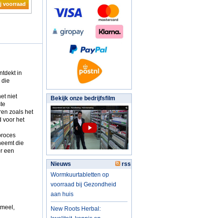
j voorraad
tdekt in
 die
et niet
Bekijk onze bedrijfsfilm
te
ren zoals het
 voor het
proces
 neemt die
or een
Nieuws
rss
Wormkuurtabletten op
voorraad bij Gezondheid
aan huis
tmeel,
New Roots Herbal: