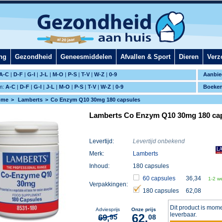
ng
Gezondheid
Geneesmiddelen
Afvallen & Sport
Dieren
Verz
A-C
|
D-F
|
G-I
|
J-L
|
M-O
|
P-S
|
T-V
|
W-Z
|
0-9
Aanbie
m:
A-C
|
D-F
|
G-I
|
J-L
|
M-O
|
P-S
|
T-V
|
W-Z
|
0-9
Boeke
ome
Lamberts
Co Enzym Q10 30mg 180 capsules
Lamberts Co Enzym Q10 30mg 180 ca
Levertijd:
Levertijd onbekend
Merk:
Lamberts
Inhoud:
180 capsules
60 capsules
36,34
1-2 w
Verpakkingen:
180 capsules
62,08
Dit product is mome
Adviesprijs
Onze prijs
leverbaar.
62,
69,
95
08