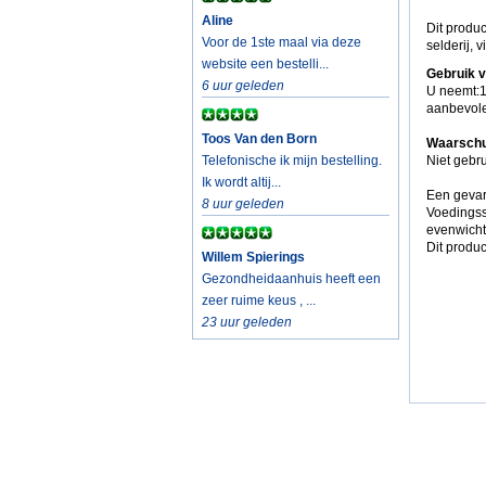
Aline
Dit produc
Voor de 1ste maal via deze
selderij, 
website een bestelli...
Gebruik 
6 uur geleden
U neemt:1
aanbevole
Toos Van den Born
Waarschu
Telefonische ik mijn bestelling.
Niet gebr
Ik wordt altij...
Een gevar
8 uur geleden
Voedingss
evenwicht
Dit produc
Willem Spierings
Gezondheidaanhuis heeft een
zeer ruime keus , ...
23 uur geleden