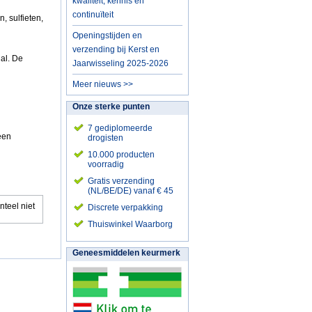
kwaliteit, kennis en
continuïteit
n, sulfieten,
Openingstijden en
verzending bij Kerst en
al. De
Jaarwisseling 2025-2026
Meer nieuws >>
Onze sterke punten
7 gediplomeerde
een
drogisten
10.000 producten
voorradig
Gratis verzending
(NL/BE/DE) vanaf € 45
nteel niet
Discrete verpakking
Thuiswinkel Waarborg
Geneesmiddelen keurmerk