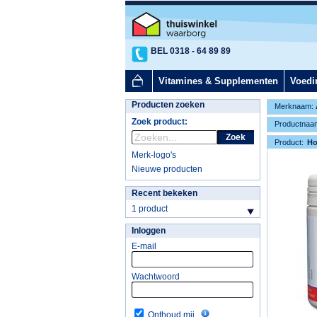
BEL 0318 - 64 89 89
Vitamines & Supplementen
Voedi
Producten zoeken
Merknaam:
Zoek product:
Productnaa
Zoek
Product:
H
Merk-logo's
Nieuwe producten
Recent bekeken
1 product
Inloggen
E-mail
Wachtwoord
Onthoud mij