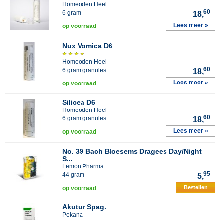
Homeoden Heel
60
6 gram
18,
Lees meer »
op voorraad
Nux Vomica D6
Homeoden Heel
60
6 gram granules
18,
Lees meer »
op voorraad
Silicea D6
Homeoden Heel
60
6 gram granules
18,
Lees meer »
op voorraad
No. 39 Bach Bloesems Dragees Day/Night
S...
Lemon Pharma
95
44 gram
5,
Bestellen
op voorraad
Akutur Spag.
Pekana