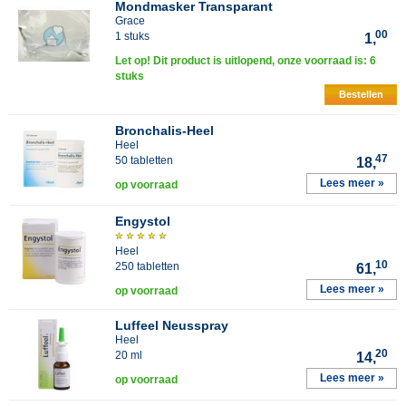
Mondmasker Transparant
Grace
00
1 stuks
1,
Let op! Dit product is uitlopend, onze voorraad is: 6
stuks
Bestellen
Bronchalis-Heel
Heel
47
50 tabletten
18,
Lees meer »
op voorraad
Engystol
Heel
10
250 tabletten
61,
Lees meer »
op voorraad
Luffeel Neusspray
Heel
20
20 ml
14,
Lees meer »
op voorraad