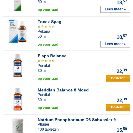
57
50 ml
18,
Lees meer »
op voorraad
Toxex Spag.
Pekana
57
50 ml
18,
Lees meer »
op voorraad
Elaps Balance
Pervital
39
30 ml
22,
Bestellen
op voorraad
Meridian Balance 8 Moed
Pervital
39
30 ml
22,
Bestellen
op voorraad
Natrium Phosphoricum D6 Schussler 9
Pfluger
59
400 tabletten
15,