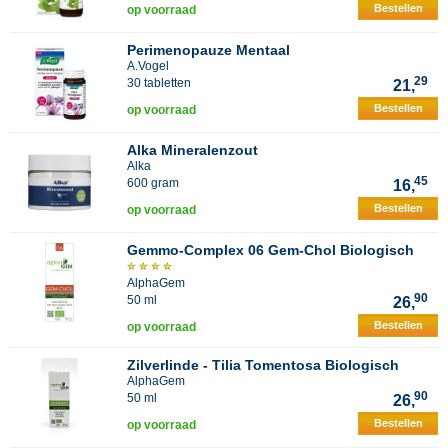
Bestellen
op voorraad
Perimenopauze Mentaal
A.Vogel
29
30 tabletten
21,
Bestellen
op voorraad
Alka Mineralenzout
Alka
45
600 gram
16,
Bestellen
op voorraad
Gemmo-Complex 06 Gem-Chol Biologisch
AlphaGem
90
50 ml
26,
Bestellen
op voorraad
Zilverlinde - Tilia Tomentosa Biologisch
AlphaGem
90
50 ml
26,
Bestellen
op voorraad