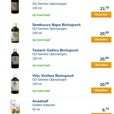
GO Gemmo Oplossingen
78
100 ml
23,
Bestellen
op voorraad
Sambucus Nigra Biologisch
GO Gemmo Oplossingen
69
100 ml
20,
Bestellen
op voorraad
Tamarix Gallica Biologisch
GO Gemmo Oplossingen
69
100 ml
20,
Bestellen
op voorraad
Vitis Vinifera Biologisch
GO Gemmo Oplossingen
69
100 ml
20,
Bestellen
op voorraad
Anaalzalf
Golden Naturals
74
50 ml
9,