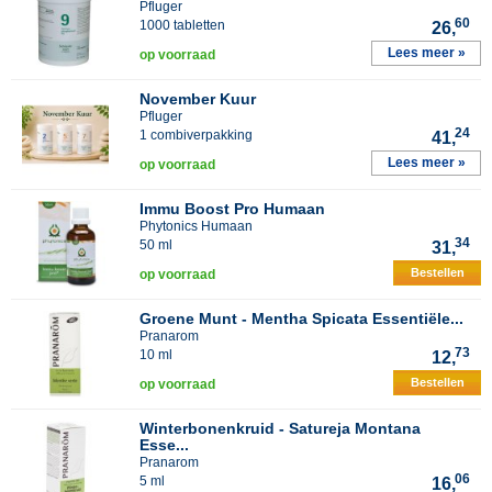
Pfluger
60
1000 tabletten
26,
Lees meer »
op voorraad
November Kuur
Pfluger
24
1 combiverpakking
41,
Lees meer »
op voorraad
Immu Boost Pro Humaan
Phytonics Humaan
34
50 ml
31,
Bestellen
op voorraad
Groene Munt - Mentha Spicata Essentiële...
Pranarom
73
10 ml
12,
Bestellen
op voorraad
Winterbonenkruid - Satureja Montana
Esse...
Pranarom
06
5 ml
16,