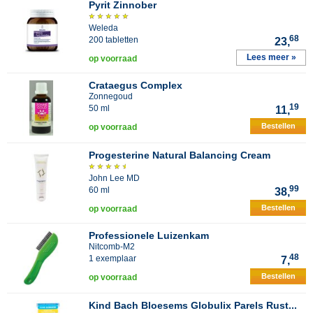
Pyrit Zinnober
Weleda
68
200 tabletten
23,
Lees meer »
op voorraad
Crataegus Complex
Zonnegoud
19
50 ml
11,
Bestellen
op voorraad
Progesterine Natural Balancing Cream
John Lee MD
99
60 ml
38,
Bestellen
op voorraad
Professionele Luizenkam
Nitcomb-M2
48
1 exemplaar
7,
Bestellen
op voorraad
Kind Bach Bloesems Globulix Parels Rust...