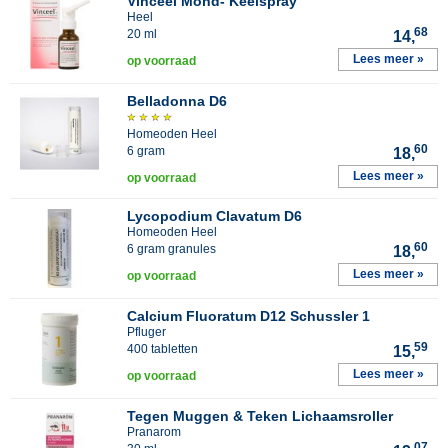
Vinceel Mond- Keelspray
Heel
68
20 ml
14,
Lees meer »
op voorraad
Belladonna D6
Homeoden Heel
60
6 gram
18,
Lees meer »
op voorraad
Lycopodium Clavatum D6
Homeoden Heel
60
6 gram granules
18,
Lees meer »
op voorraad
Calcium Fluoratum D12 Schussler 1
Pfluger
59
400 tabletten
15,
Lees meer »
op voorraad
Tegen Muggen & Teken Lichaamsroller
Pranarom
07