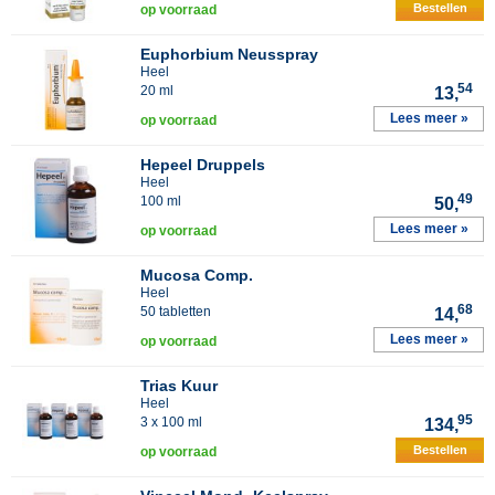
Bestellen
op voorraad
Euphorbium Neusspray
Heel
54
20 ml
13,
Lees meer »
op voorraad
Hepeel Druppels
Heel
49
100 ml
50,
Lees meer »
op voorraad
Mucosa Comp.
Heel
68
50 tabletten
14,
Lees meer »
op voorraad
Trias Kuur
Heel
95
3 x 100 ml
134,
Bestellen
op voorraad