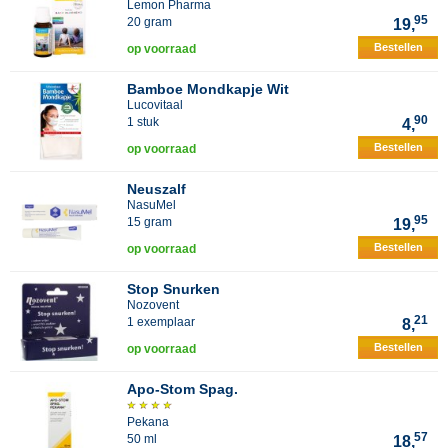
Lemon Pharma
95
20 gram
19,
Bestellen
op voorraad
Bamboe Mondkapje Wit
Lucovitaal
90
1 stuk
4,
Bestellen
op voorraad
Neuszalf
NasuMel
95
15 gram
19,
Bestellen
op voorraad
Stop Snurken
Nozovent
21
1 exemplaar
8,
Bestellen
op voorraad
Apo-Stom Spag.
Pekana
57
50 ml
18,