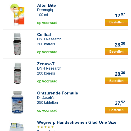
After Bite
Dermagiq
97
100 ml
12,
Bestellen
op voorraad
Cellbal
DNH Research
30
200 korrels
28,
Bestellen
op voorraad
Zenuw-T
DNH Research
30
200 korrels
28,
Bestellen
op voorraad
Ontzurende Formule
Dr. Jacob's
52
250 tabletten
37,
Bestellen
op voorraad
Wegwerp Handschoenen Glad One Size