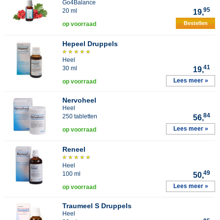
Go4Balance
95
20 ml
19,
Bestellen
op voorraad
Hepeel Druppels
Heel
41
30 ml
19,
Lees meer »
op voorraad
Nervoheel
Heel
84
250 tabletten
56,
Lees meer »
op voorraad
Reneel
Heel
49
100 ml
50,
Lees meer »
op voorraad
Traumeel S Druppels
Heel