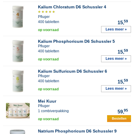
Kalium Chloratum D6 Schussler 4
Pfluger
59
400 tabletten
15,
Lees meer »
op voorraad
Kalium Phosphoricum D6 Schussler 5
Pfluger
59
400 tabletten
15,
Lees meer »
op voorraad
Kalium Sulfuricum D6 Schussler 6
Pfluger
59
400 tabletten
15,
Lees meer »
op voorraad
Mei Kuur
Pfluger
95
1 combiverpakking
59,
Bestellen
op voorraad
Natrium Phosphoricum D6 Schussler 9