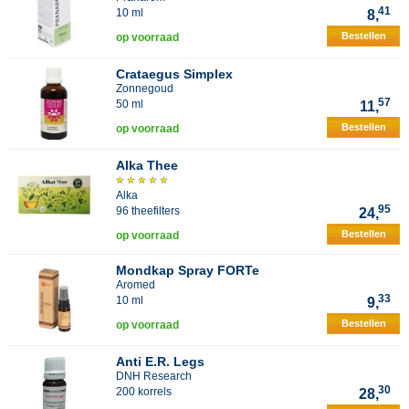
41
10 ml
8,
Bestellen
op voorraad
Crataegus Simplex
Zonnegoud
57
50 ml
11,
Bestellen
op voorraad
Alka Thee
Alka
95
96 theefilters
24,
Bestellen
op voorraad
Mondkap Spray FORTe
Aromed
33
10 ml
9,
Bestellen
op voorraad
Anti E.R. Legs
DNH Research
30
200 korrels
28,