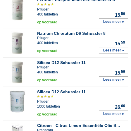
Pfluger
59
400 tabletten
15,
Lees meer »
op voorraad
Natrium Chloratum D6 Schussler 8
Pfluger
59
400 tabletten
15,
Lees meer »
op voorraad
Silicea D12 Schussler 11
Pfluger
59
400 tabletten
15,
Lees meer »
op voorraad
Silicea D12 Schussler 11
Pfluger
60
1000 tabletten
26,
Lees meer »
op voorraad
Citroen - Citrus Limon Essentiële Olie B...
Pranarom