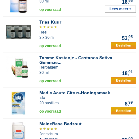
95
30 ml
16,
Lees meer »
op voorraad
Trias Kuur
Heel
95
3 x 30 ml
53,
Bestellen
op voorraad
Tamme Kastanje - Castanea Sativa
Gemmae...
Herbalgem
91
30 ml
18,
Bestellen
op voorraad
Medic Acute Citrus-Honingsmaak
Isla
99
20 pastilles
8,
Bestellen
op voorraad
MeineBase Badzout
Jentschura
00