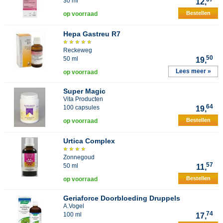
30 ml
12,
Bestellen
op voorraad
Hepa Gastreu R7
Reckeweg
50
50 ml
19,
Lees meer »
op voorraad
Super Magic
Vita Producten
64
100 capsules
19,
Bestellen
op voorraad
Urtica Complex
Zonnegoud
57
50 ml
11,
Bestellen
op voorraad
Geriaforce Doorbloeding Druppels
A.Vogel
74
100 ml
17,