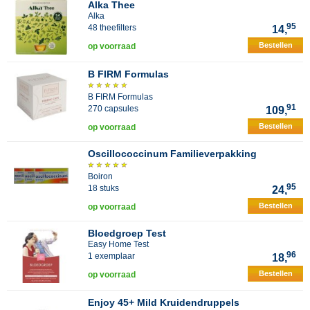
Alka Thee
Alka
95
48 theefilters
14,
Bestellen
op voorraad
B FIRM Formulas
B FIRM Formulas
91
270 capsules
109,
Bestellen
op voorraad
Oscillococcinum Familieverpakking
Boiron
95
18 stuks
24,
Bestellen
op voorraad
Bloedgroep Test
Easy Home Test
96
1 exemplaar
18,
Bestellen
op voorraad
Enjoy 45+ Mild Kruidendruppels