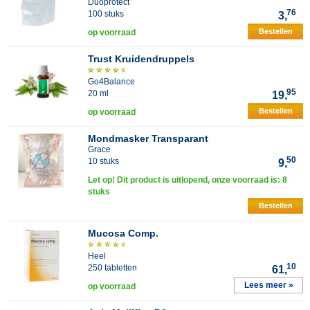
Duoprotect
76
100 stuks
3,
Bestellen
op voorraad
Trust Kruidendruppels
Go4Balance
95
20 ml
19,
Bestellen
op voorraad
Mondmasker Transparant
Grace
50
10 stuks
9,
Let op! Dit product is uitlopend, onze voorraad is: 8
stuks
Bestellen
Mucosa Comp.
Heel
10
250 tabletten
61,
Lees meer »
op voorraad