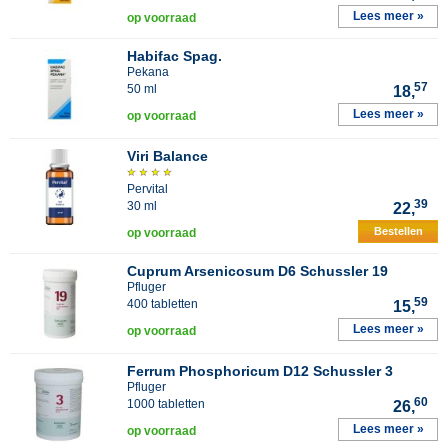
Lees meer »
op voorraad
Habifac Spag.
Pekana
57
50 ml
18,
Lees meer »
op voorraad
Viri Balance
Pervital
39
30 ml
22,
Bestellen
op voorraad
Cuprum Arsenicosum D6 Schussler 19
Pfluger
59
400 tabletten
15,
Lees meer »
op voorraad
Ferrum Phosphoricum D12 Schussler 3
Pfluger
60
1000 tabletten
26,
Lees meer »
op voorraad