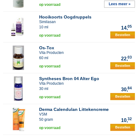
Lees meer »
op voorraad
Hooikoorts Oogdruppels
Similasan
05
10 ml
14,
Bestellen
op voorraad
Os-Tox
Vita Producten
03
60 ml
22,
Bestellen
op voorraad
Syntheses Bron 04 Alter Ego
Vita Producten
84
30 ml
30,
Bestellen
op voorraad
Derma Calendulan Littekencreme
VSM
32
50 gram
10,
Bestellen
op voorraad