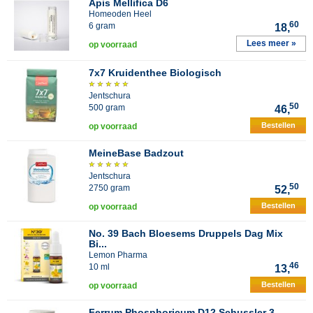
Apis Mellifica D6
Homeoden Heel
60
6 gram
18,
Lees meer »
op voorraad
7x7 Kruidenthee Biologisch
Jentschura
50
500 gram
46,
Bestellen
op voorraad
MeineBase Badzout
Jentschura
50
2750 gram
52,
Bestellen
op voorraad
No. 39 Bach Bloesems Druppels Dag Mix
Bi...
Lemon Pharma
46
10 ml
13,
Bestellen
op voorraad
Ferrum Phosphoricum D12 Schussler 3