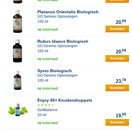
op voorraad
Platanus Orientalis Biologisch
GO Gemmo Oplossingen
69
100 ml
20,
Bestellen
op voorraad
Rubus Idaeus Biologisch
GO Gemmo Oplossingen
69
100 ml
20,
Bestellen
op voorraad
Systo Biologisch
GO Gemmo Oplossingen
78
100 ml
23,
Bestellen
op voorraad
Enjoy 45+ Kruidendruppels
Go4Balance
95
20 ml
19,
Bestellen
op voorraad