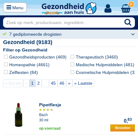
0
Menu
7 gediplomeerde drogisten
Gezondheid (9183)
Filter op Gezondheid
Gezondheidsproducten (469)
Therapeutisch (3460)
Homeopathie (4661)
Medische Hulpmiddelen (481)
Zelftesten (84)
Cosmetische Hulpmiddelen (32
« Eerste
«
1
2
...
45
46
»
» Laatste
Pipetflesje
Bach
83
30 ml
0,
Bestellen
op voorraad