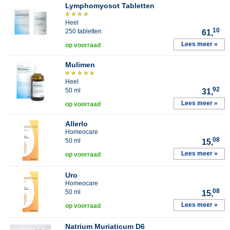
Lymphomyosot Tabletten
Heel
10
250 tabletten
61,
Lees meer »
op voorraad
Mulimen
Heel
92
50 ml
31,
Lees meer »
op voorraad
Allerlo
Homeocare
08
50 ml
15,
Lees meer »
op voorraad
Uro
Homeocare
08
50 ml
15,
Lees meer »
op voorraad
Natrium Muriaticum D6