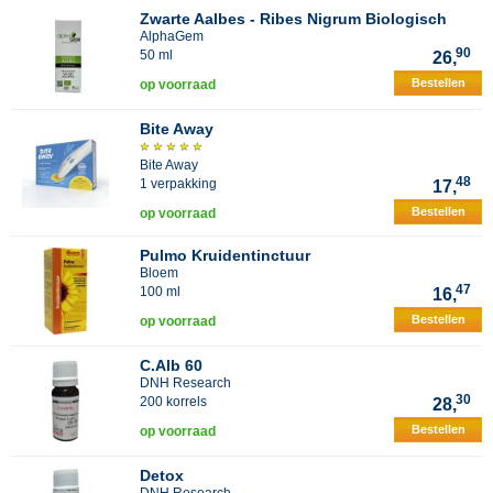
Zwarte Aalbes - Ribes Nigrum Biologisch
AlphaGem
90
50 ml
26,
Bestellen
op voorraad
Bite Away
Bite Away
48
1 verpakking
17,
Bestellen
op voorraad
Pulmo Kruidentinctuur
Bloem
47
100 ml
16,
Bestellen
op voorraad
C.Alb 60
DNH Research
30
200 korrels
28,
Bestellen
op voorraad
Detox