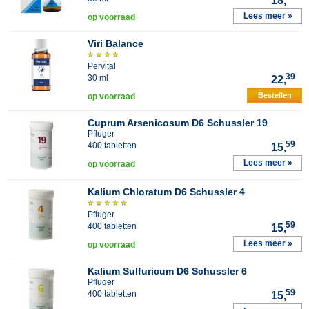
18,
Lees meer »
op voorraad
Viri Balance
Pervital
39
30 ml
22,
Bestellen
op voorraad
Cuprum Arsenicosum D6 Schussler 19
Pfluger
59
400 tabletten
15,
Lees meer »
op voorraad
Kalium Chloratum D6 Schussler 4
Pfluger
59
400 tabletten
15,
Lees meer »
op voorraad
Kalium Sulfuricum D6 Schussler 6
Pfluger
59
400 tabletten
15,