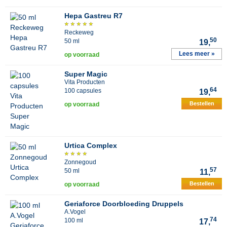
Hepa Gastreu R7
Reckeweg
50
50 ml
19,
Lees meer »
op voorraad
Super Magic
Vita Producten
64
100 capsules
19,
Bestellen
op voorraad
Urtica Complex
Zonnegoud
57
50 ml
11,
Bestellen
op voorraad
Geriaforce Doorbloeding Druppels
A.Vogel
74
100 ml
17,