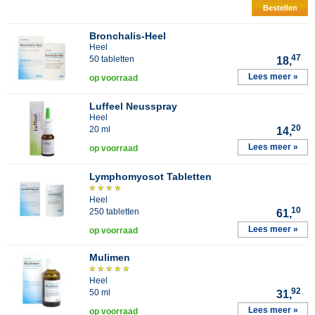
Bestellen
Bronchalis-Heel
Heel
47
50 tabletten
18,
Lees meer »
op voorraad
Luffeel Neusspray
Heel
20
20 ml
14,
Lees meer »
op voorraad
Lymphomyosot Tabletten
Heel
10
250 tabletten
61,
Lees meer »
op voorraad
Mulimen
Heel
92
50 ml
31,
Lees meer »
op voorraad