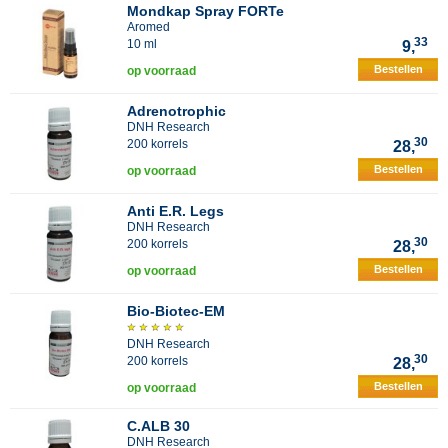
Mondkap Spray FORTe
Aromed
33
10 ml
9,
Bestellen
op voorraad
Adrenotrophic
DNH Research
30
200 korrels
28,
Bestellen
op voorraad
Anti E.R. Legs
DNH Research
30
200 korrels
28,
Bestellen
op voorraad
Bio-Biotec-EM
DNH Research
30
200 korrels
28,
Bestellen
op voorraad
C.ALB 30
DNH Research