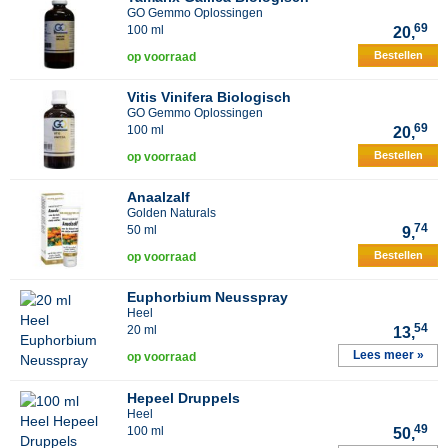
GO Gemmo Oplossingen
69
100 ml
20,
Bestellen
op voorraad
Vitis Vinifera Biologisch
GO Gemmo Oplossingen
69
100 ml
20,
Bestellen
op voorraad
Anaalzalf
Golden Naturals
74
50 ml
9,
Bestellen
op voorraad
Euphorbium Neusspray
Heel
54
20 ml
13,
Lees meer »
op voorraad
Hepeel Druppels
Heel
49
100 ml
50,