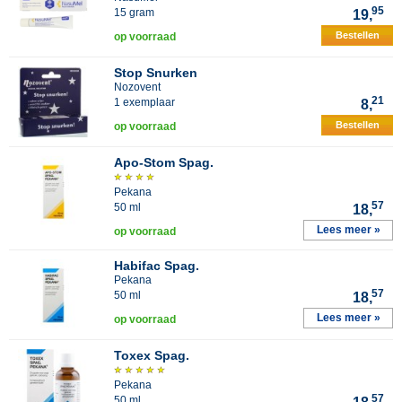
95
15 gram
19,
Bestellen
op voorraad
Stop Snurken
Nozovent
21
1 exemplaar
8,
Bestellen
op voorraad
Apo-Stom Spag.
Pekana
57
50 ml
18,
Lees meer »
op voorraad
Habifac Spag.
Pekana
57
50 ml
18,
Lees meer »
op voorraad
Toxex Spag.
Pekana
57
50 ml