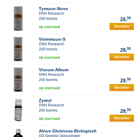
Tymuun-Novo
DNH Research
30
200 korrels
28,
Bestellen
op voorraad
Virimmuun-S
DNH Research
30
200 korrels
28,
Bestellen
op voorraad
Viscum Album
DNH Research
30
200 korrels
28,
Bestellen
op voorraad
Zywut
DNH Research
30
200 korrels
28,
Bestellen
op voorraad
Alnus Glutinosa Biologisch
GO Gemmo Oplossingen