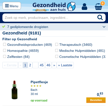
0
Menu
7 gediplomeerde drogisten
Gezondheid (9181)
Filter op Gezondheid
Gezondheidsproducten (469)
Therapeutisch (3460)
Homeopathie (4659)
Medische Hulpmiddelen (481)
Zelftesten (84)
Cosmetische Hulpmiddelen (32
« Eerste
«
1
2
...
45
46
»
» Laatste
Pipetflesje
Bach
83
30 ml
0,
Bestellen
op voorraad