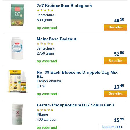
7x7 Kruidenthee Biologisch
Jentschura
50
500 gram
46,
Bestellen
op voorraad
MeineBase Badzout
Jentschura
50
2750 gram
52,
Bestellen
op voorraad
No. 39 Bach Bloesems Druppels Dag Mix
Bi...
Lemon Pharma
46
10 ml
13,
Bestellen
op voorraad
Ferrum Phosphoricum D12 Schussler 3
Pfluger
59
400 tabletten
15,
Lees meer »
op voorraad