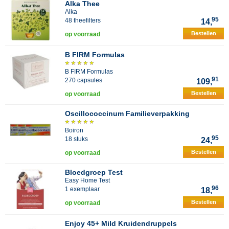
Alka Thee
Alka
95
48 theefilters
14,
Bestellen
op voorraad
B FIRM Formulas
B FIRM Formulas
91
270 capsules
109,
Bestellen
op voorraad
Oscillococcinum Familieverpakking
Boiron
95
18 stuks
24,
Bestellen
op voorraad
Bloedgroep Test
Easy Home Test
96
1 exemplaar
18,
Bestellen
op voorraad
Enjoy 45+ Mild Kruidendruppels