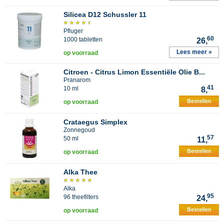
Silicea D12 Schussler 11
Pfluger
60
1000 tabletten
26,
Lees meer »
op voorraad
Citroen - Citrus Limon Essentiële Olie B...
Pranarom
41
10 ml
8,
Bestellen
op voorraad
Crataegus Simplex
Zonnegoud
57
50 ml
11,
Bestellen
op voorraad
Alka Thee
Alka
95
96 theefilters
24,
Bestellen
op voorraad