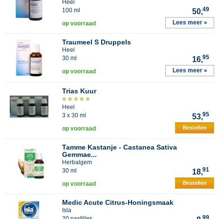
Heel
49
100 ml
50,
Lees meer »
op voorraad
Traumeel S Druppels
Heel
95
30 ml
16,
Lees meer »
op voorraad
Trias Kuur
Heel
95
3 x 30 ml
53,
Bestellen
op voorraad
Tamme Kastanje - Castanea Sativa
Gemmae...
Herbalgem
91
30 ml
18,
Bestellen
op voorraad
Medic Acute Citrus-Honingsmaak
Isla
99
20 pastilles