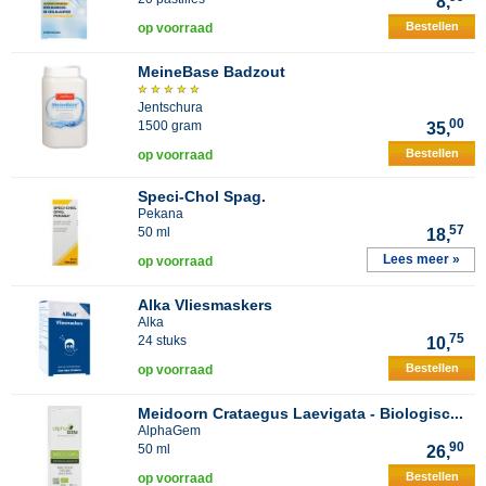
8,
Bestellen
op voorraad
MeineBase Badzout
Jentschura
00
1500 gram
35,
Bestellen
op voorraad
Speci-Chol Spag.
Pekana
57
50 ml
18,
Lees meer »
op voorraad
Alka Vliesmaskers
Alka
75
24 stuks
10,
Bestellen
op voorraad
Meidoorn Crataegus Laevigata - Biologisc...
AlphaGem
90
50 ml
26,
Bestellen
op voorraad