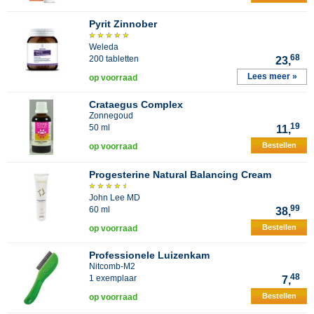
Pyrit Zinnober
Weleda
68
200 tabletten
23,
Lees meer »
op voorraad
Crataegus Complex
Zonnegoud
19
50 ml
11,
Bestellen
op voorraad
Progesterine Natural Balancing Cream
John Lee MD
99
60 ml
38,
Bestellen
op voorraad
Professionele Luizenkam
Nitcomb-M2
48
1 exemplaar
7,
Bestellen
op voorraad