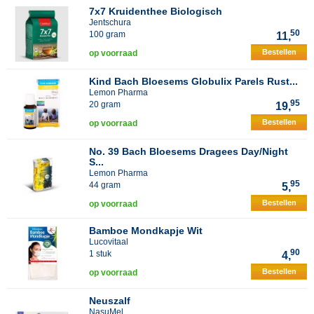
7x7 Kruidenthee Biologisch
Jentschura
50
100 gram
11,
Bestellen
op voorraad
Kind Bach Bloesems Globulix Parels Rust...
Lemon Pharma
95
20 gram
19,
Bestellen
op voorraad
No. 39 Bach Bloesems Dragees Day/Night
S...
Lemon Pharma
95
44 gram
5,
Bestellen
op voorraad
Bamboe Mondkapje Wit
Lucovitaal
90
1 stuk
4,
Bestellen
op voorraad
Neuszalf
NasuMel