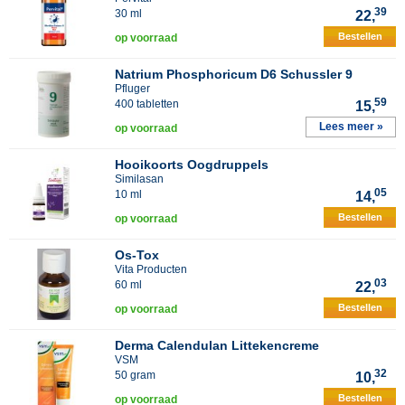
39
30 ml
22,
Bestellen
op voorraad
Natrium Phosphoricum D6 Schussler 9
Pfluger
59
400 tabletten
15,
Lees meer »
op voorraad
Hooikoorts Oogdruppels
Similasan
05
10 ml
14,
Bestellen
op voorraad
Os-Tox
Vita Producten
03
60 ml
22,
Bestellen
op voorraad
Derma Calendulan Littekencreme
VSM
32
50 gram
10,
Bestellen
op voorraad