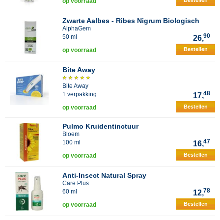
Bestellen
op voorraad
Zwarte Aalbes - Ribes Nigrum Biologisch
AlphaGem
90
50 ml
26,
Bestellen
op voorraad
Bite Away
Bite Away
48
1 verpakking
17,
Bestellen
op voorraad
Pulmo Kruidentinctuur
Bloem
47
100 ml
16,
Bestellen
op voorraad
Anti-Insect Natural Spray
Care Plus
78
60 ml
12,
Bestellen
op voorraad