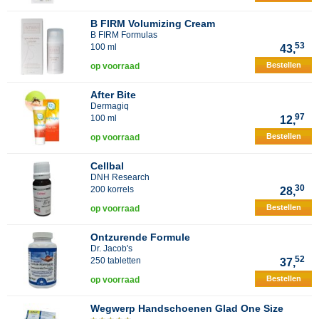
B FIRM Volumizing Cream
B FIRM Formulas
53
100 ml
43,
Bestellen
op voorraad
After Bite
Dermagiq
97
100 ml
12,
Bestellen
op voorraad
Cellbal
DNH Research
30
200 korrels
28,
Bestellen
op voorraad
Ontzurende Formule
Dr. Jacob's
52
250 tabletten
37,
Bestellen
op voorraad
Wegwerp Handschoenen Glad One Size