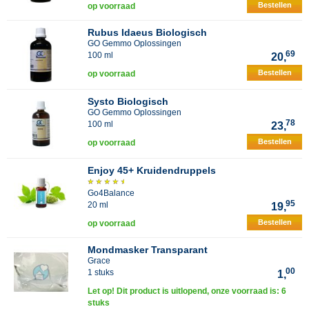
Bestellen
op voorraad
Rubus Idaeus Biologisch
GO Gemmo Oplossingen
69
100 ml
20,
Bestellen
op voorraad
Systo Biologisch
GO Gemmo Oplossingen
78
100 ml
23,
Bestellen
op voorraad
Enjoy 45+ Kruidendruppels
Go4Balance
95
20 ml
19,
Bestellen
op voorraad
Mondmasker Transparant
Grace
00
1 stuks
1,
Let op! Dit product is uitlopend, onze voorraad is: 6
stuks