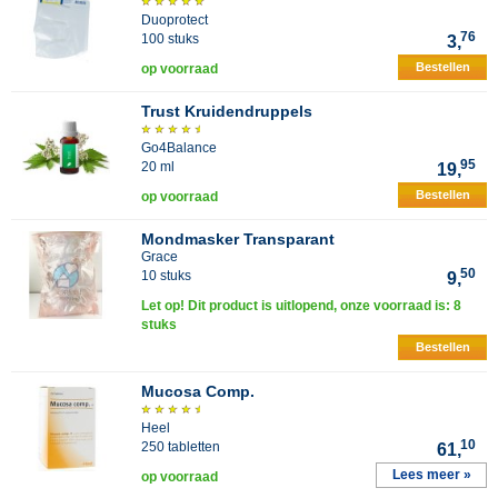
Duoprotect
76
100 stuks
3,
Bestellen
op voorraad
Trust Kruidendruppels
Go4Balance
95
20 ml
19,
Bestellen
op voorraad
Mondmasker Transparant
Grace
50
10 stuks
9,
Let op! Dit product is uitlopend, onze voorraad is: 8
stuks
Bestellen
Mucosa Comp.
Heel
10
250 tabletten
61,
Lees meer »
op voorraad