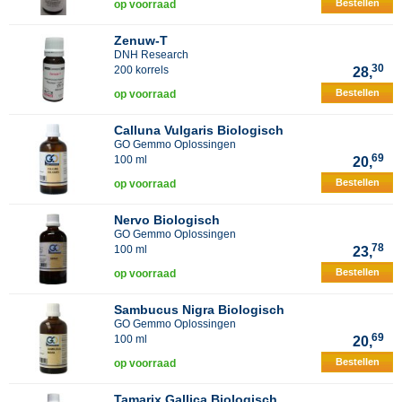
Bestellen
op voorraad
Zenuw-T
DNH Research
30
200 korrels
28,
Bestellen
op voorraad
Calluna Vulgaris Biologisch
GO Gemmo Oplossingen
69
100 ml
20,
Bestellen
op voorraad
Nervo Biologisch
GO Gemmo Oplossingen
78
100 ml
23,
Bestellen
op voorraad
Sambucus Nigra Biologisch
GO Gemmo Oplossingen
69
100 ml
20,
Bestellen
op voorraad
Tamarix Gallica Biologisch