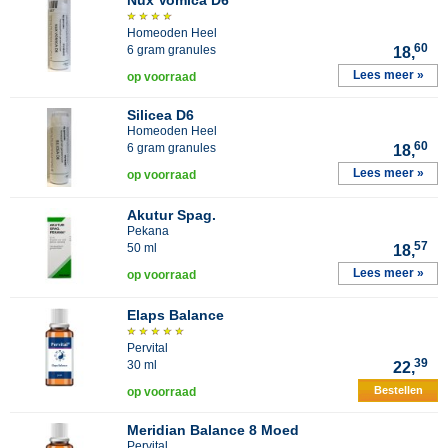
Nux Vomica D6
Homeoden Heel
60
6 gram granules
18,
Lees meer »
op voorraad
Silicea D6
Homeoden Heel
60
6 gram granules
18,
Lees meer »
op voorraad
Akutur Spag.
Pekana
57
50 ml
18,
Lees meer »
op voorraad
Elaps Balance
Pervital
39
30 ml
22,
Bestellen
op voorraad
Meridian Balance 8 Moed
Pervital