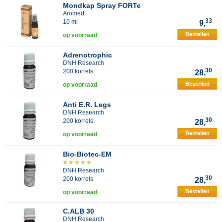
Mondkap Spray FORTe
Aromed
33
10 ml
9,
Bestellen
op voorraad
Adrenotrophic
DNH Research
30
200 korrels
28,
Bestellen
op voorraad
Anti E.R. Legs
DNH Research
30
200 korrels
28,
Bestellen
op voorraad
Bio-Biotec-EM
DNH Research
30
200 korrels
28,
Bestellen
op voorraad
C.ALB 30
DNH Research