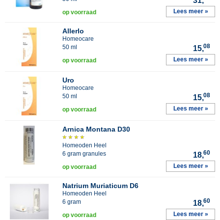
31,
Lees meer »
op voorraad
Allerlo
Homeocare
08
50 ml
15,
Lees meer »
op voorraad
Uro
Homeocare
08
50 ml
15,
Lees meer »
op voorraad
Arnica Montana D30
Homeoden Heel
60
6 gram granules
18,
Lees meer »
op voorraad
Natrium Muriaticum D6
Homeoden Heel
60
6 gram
18,
Lees meer »
op voorraad