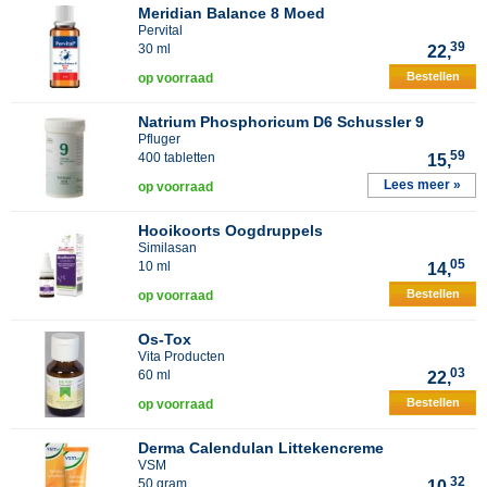
Meridian Balance 8 Moed
Pervital
39
30 ml
22,
Bestellen
op voorraad
Natrium Phosphoricum D6 Schussler 9
Pfluger
59
400 tabletten
15,
Lees meer »
op voorraad
Hooikoorts Oogdruppels
Similasan
05
10 ml
14,
Bestellen
op voorraad
Os-Tox
Vita Producten
03
60 ml
22,
Bestellen
op voorraad
Derma Calendulan Littekencreme
VSM
32
50 gram
10,