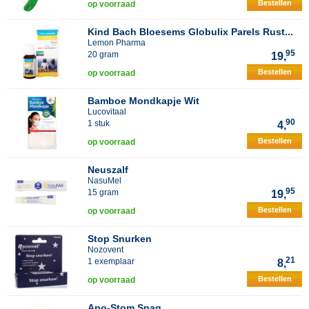
Bestellen
op voorraad
Kind Bach Bloesems Globulix Parels Rust...
Lemon Pharma
95
20 gram
19,
Bestellen
op voorraad
Bamboe Mondkapje Wit
Lucovitaal
90
1 stuk
4,
Bestellen
op voorraad
Neuszalf
NasuMel
95
15 gram
19,
Bestellen
op voorraad
Stop Snurken
Nozovent
21
1 exemplaar
8,
Bestellen
op voorraad
Apo-Stom Spag.