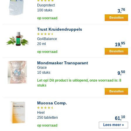
Duoprotect
76
100 stuks
3,
Bestellen
op voorraad
Trust Kruidendruppels
Go4Balance
95
20 ml
19,
Bestellen
op voorraad
Mondmasker Transparant
Grace
50
10 stuks
9,
Let op! Dit product is uitlopend, onze voorraad is: 8
stuks
Bestellen
Mucosa Comp.
Heel
10
250 tabletten
61,
Lees meer »
op voorraad