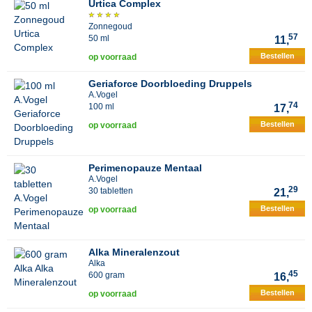
Urtica Complex
Zonnegoud
57
50 ml
11,
Bestellen
op voorraad
Geriaforce Doorbloeding Druppels
A.Vogel
74
100 ml
17,
Bestellen
op voorraad
Perimenopauze Mentaal
A.Vogel
29
30 tabletten
21,
Bestellen
op voorraad
Alka Mineralenzout
Alka
45
600 gram
16,
Bestellen
op voorraad