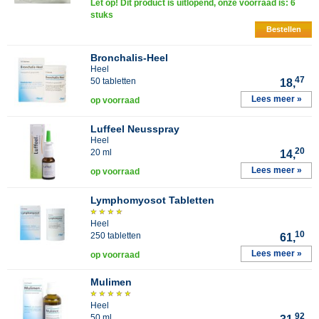
Let op! Dit product is uitlopend, onze voorraad is: 6
stuks
Bestellen
Bronchalis-Heel
Heel
47
50 tabletten
18,
Lees meer »
op voorraad
Luffeel Neusspray
Heel
20
20 ml
14,
Lees meer »
op voorraad
Lymphomyosot Tabletten
Heel
10
250 tabletten
61,
Lees meer »
op voorraad
Mulimen
Heel
92
50 ml