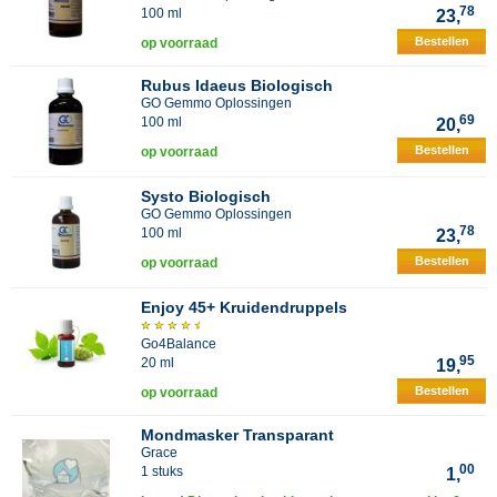
78
100 ml
23,
Bestellen
op voorraad
Rubus Idaeus Biologisch
GO Gemmo Oplossingen
69
100 ml
20,
Bestellen
op voorraad
Systo Biologisch
GO Gemmo Oplossingen
78
100 ml
23,
Bestellen
op voorraad
Enjoy 45+ Kruidendruppels
Go4Balance
95
20 ml
19,
Bestellen
op voorraad
Mondmasker Transparant
Grace
00
1 stuks
1,