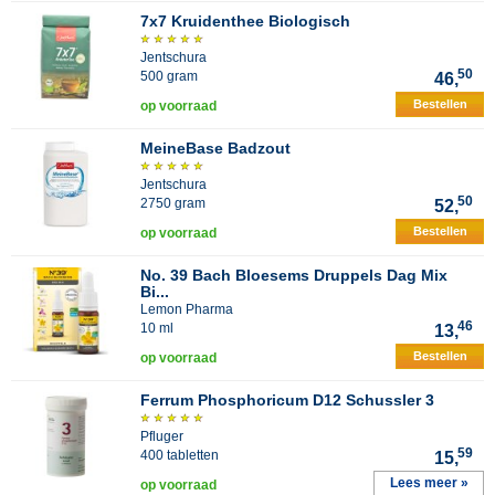
7x7 Kruidenthee Biologisch
Jentschura
50
500 gram
46,
Bestellen
op voorraad
MeineBase Badzout
Jentschura
50
2750 gram
52,
Bestellen
op voorraad
No. 39 Bach Bloesems Druppels Dag Mix
Bi...
Lemon Pharma
46
10 ml
13,
Bestellen
op voorraad
Ferrum Phosphoricum D12 Schussler 3
Pfluger
59
400 tabletten
15,
Lees meer »
op voorraad