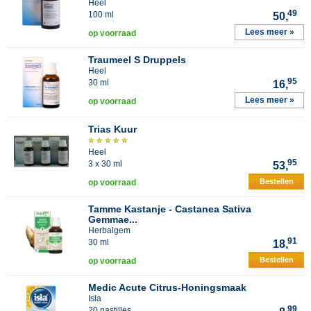
Heel
49
100 ml
50,
Lees meer »
op voorraad
Traumeel S Druppels
Heel
95
30 ml
16,
Lees meer »
op voorraad
Trias Kuur
Heel
95
3 x 30 ml
53,
Bestellen
op voorraad
Tamme Kastanje - Castanea Sativa
Gemmae...
Herbalgem
91
30 ml
18,
Bestellen
op voorraad
Medic Acute Citrus-Honingsmaak
Isla
99
20 pastilles