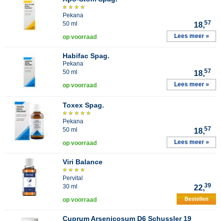
Pekana
57
50 ml
18,
Lees meer »
op voorraad
Habifac Spag.
Pekana
57
50 ml
18,
Lees meer »
op voorraad
Toxex Spag.
Pekana
57
50 ml
18,
Lees meer »
op voorraad
Viri Balance
Pervital
39
30 ml
22,
Bestellen
op voorraad
Cuprum Arsenicosum D6 Schussler 19