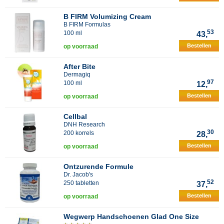
B FIRM Volumizing Cream
B FIRM Formulas
53
100 ml
43,
Bestellen
op voorraad
After Bite
Dermagiq
97
100 ml
12,
Bestellen
op voorraad
Cellbal
DNH Research
30
200 korrels
28,
Bestellen
op voorraad
Ontzurende Formule
Dr. Jacob's
52
250 tabletten
37,
Bestellen
op voorraad
Wegwerp Handschoenen Glad One Size