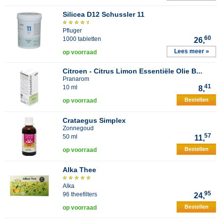
Silicea D12 Schussler 11
Pfluger
60
1000 tabletten
26,
Lees meer »
op voorraad
Citroen - Citrus Limon Essentiële Olie B...
Pranarom
41
10 ml
8,
Bestellen
op voorraad
Crataegus Simplex
Zonnegoud
57
50 ml
11,
Bestellen
op voorraad
Alka Thee
Alka
95
96 theefilters
24,
Bestellen
op voorraad