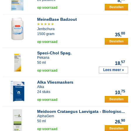
8,
Bestellen
op voorraad
MeineBase Badzout
Jentschura
00
1500 gram
35,
Bestellen
op voorraad
Speci-Chol Spag.
Pekana
57
50 ml
18,
Lees meer »
op voorraad
Alka Vliesmaskers
Alka
75
24 stuks
10,
Bestellen
op voorraad
Meidoorn Crataegus Laevigata - Biologisc...
AlphaGem
90
50 ml
26,
Bestellen
op voorraad