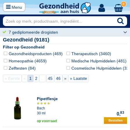
0
Menu
7 gediplomeerde drogisten
Gezondheid (9181)
Filter op Gezondheid
Gezondheidsproducten (469)
Therapeutisch (3460)
Homeopathie (4659)
Medische Hulpmiddelen (481)
Zelftesten (84)
Cosmetische Hulpmiddelen (32
« Eerste
«
1
2
...
45
46
»
» Laatste
Pipetflesje
Bach
83
30 ml
0,
Bestellen
op voorraad