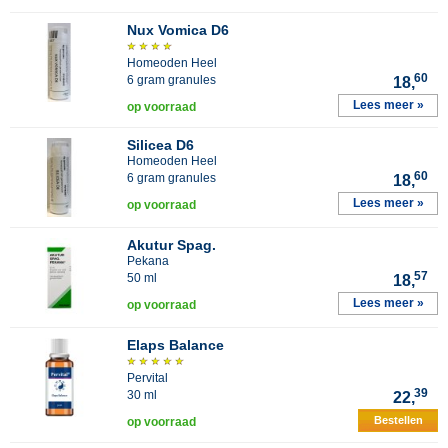
Nux Vomica D6
Homeoden Heel
60
6 gram granules
18,
Lees meer »
op voorraad
Silicea D6
Homeoden Heel
60
6 gram granules
18,
Lees meer »
op voorraad
Akutur Spag.
Pekana
57
50 ml
18,
Lees meer »
op voorraad
Elaps Balance
Pervital
39
30 ml
22,
Bestellen
op voorraad