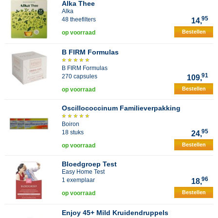
Alka Thee
Alka
95
48 theefilters
14,
Bestellen
op voorraad
B FIRM Formulas
B FIRM Formulas
91
270 capsules
109,
Bestellen
op voorraad
Oscillococcinum Familieverpakking
Boiron
95
18 stuks
24,
Bestellen
op voorraad
Bloedgroep Test
Easy Home Test
96
1 exemplaar
18,
Bestellen
op voorraad
Enjoy 45+ Mild Kruidendruppels