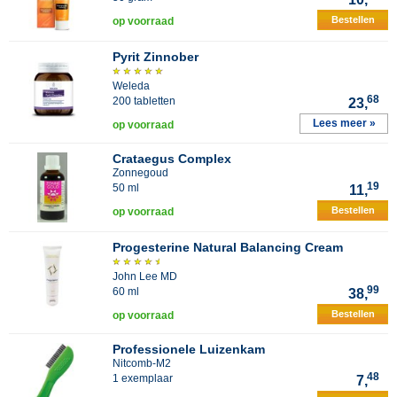
Bestellen
op voorraad
Pyrit Zinnober
Weleda
68
200 tabletten
23,
Lees meer »
op voorraad
Crataegus Complex
Zonnegoud
19
50 ml
11,
Bestellen
op voorraad
Progesterine Natural Balancing Cream
John Lee MD
99
60 ml
38,
Bestellen
op voorraad
Professionele Luizenkam
Nitcomb-M2
48
1 exemplaar
7,