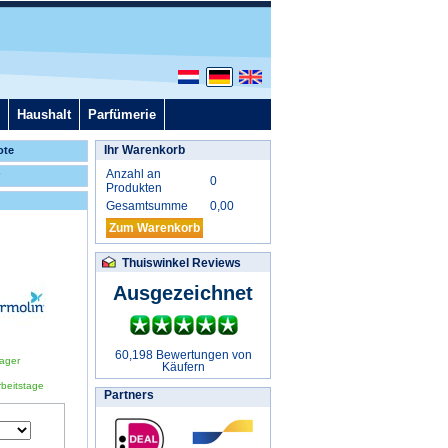
Haushalt
Parfümerie
Ihr Warenkorb
ote
Anzahl an
0
Produkten
Gesamtsumme
0,00
Zum Warenkorb
Thuiswinkel Reviews
Ausgezeichnet
60,198 Bewertungen von
ager
Käufern
rbeitstage
Partners