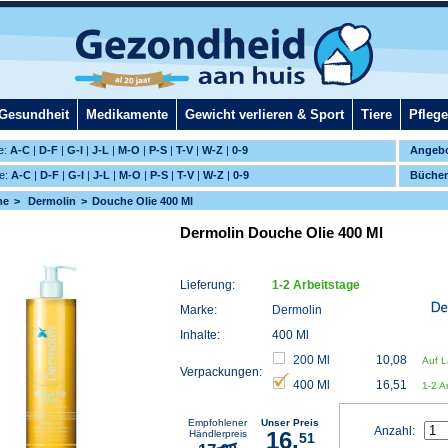
Gesundheit
Medikamente
Gewicht verlieren & Sport
Tiere
Pflege
e:
A-C
|
D-F
|
G-I
|
J-L
|
M-O
|
P-S
|
T-V
|
W-Z
|
0-9
Angeb
e:
A-C
|
D-F
|
G-I
|
J-L
|
M-O
|
P-S
|
T-V
|
W-Z
|
0-9
Bücher
me
Dermolin
Douche Olie 400 Ml
Dermolin Douche Olie 400 Ml
Lieferung:
1-2 Arbeitstage
Marke:
Dermolin
Inhalte:
400 Ml
200 Ml
10,08
Auf L
Verpackungen:
400 Ml
16,51
1-2 A
Empfohlener
Unser Preis
Anzahl:
16,
Händlerpreis
51