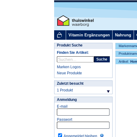
Vitamin Ergänzungen
Nahrung
Produkt Suche
Markennam
Finden Sie Artikel:
Produktnam
Suche
Artikel:
Ho
Marken Logos
Neue Produkte
Zuletzt besucht
1 Produkt
Anmeldung
E-mail
Passwort
Angemeldet bleiben