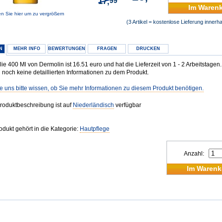
17,
99
Im Waren
en Sie hier um zu vergrößern
(3 Artikel = kostenlose Lieferung inner
N
MEHR INFO
BEWERTUNGEN
FRAGEN
DRUCKEN
e 400 Ml von Dermolin ist 16.51 euro und hat die Lieferzeit von 1 - 2 Arbeitstagen.
 noch keine detaillierten Informationen zu dem Produkt.
e uns bitte wissen, ob Sie mehr Informationen zu diesem Produkt benötigen.
roduktbeschreibung ist auf
Niederländisch
verfügbar
odukt gehört in die Kategorie:
Hautpflege
Anzahl:
Im Warenk