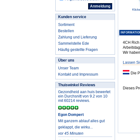
Klick
Kunden service
Sortiment
Bestellen
INFORMATIO
Zahlung und Lieferung
4CH Rich C
Sammelstelle Ede
Arbeitsta
Häufig gestellte Fragen
Wir haben
Über uns
Lassen Si
Unser Team
Die P
Kontakt und Impressum
Thuiswinkel Reviews
Dieses Pr
Gezondheid aan huis bewertet
ein Durchsnitt von 9.2 von 10
mit 60214 reviews.
Egon Dompert
Mit ganzem ablauf alles gut
geklappt, die wirku...
vor 45 Minuten