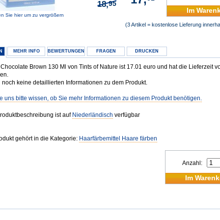
18,
95
Im Waren
en Sie hier um zu vergrößern
(3 Artikel = kostenlose Lieferung inner
N
MEHR INFO
BEWERTUNGEN
FRAGEN
DRUCKEN
hocolate Brown 130 Ml von Tints of Nature ist 17.01 euro und hat die Lieferzeit vo
gen.
 noch keine detaillierten Informationen zu dem Produkt.
e uns bitte wissen, ob Sie mehr Informationen zu diesem Produkt benötigen.
roduktbeschreibung ist auf
Niederländisch
verfügbar
odukt gehört in die Kategorie:
Haarfärbemittel Haare färben
Anzahl:
Im Warenk