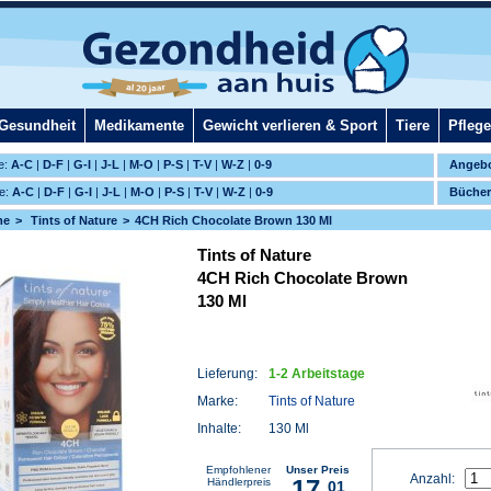
Gesundheit
Medikamente
Gewicht verlieren & Sport
Tiere
Pflege
e:
A-C
|
D-F
|
G-I
|
J-L
|
M-O
|
P-S
|
T-V
|
W-Z
|
0-9
Angeb
e:
A-C
|
D-F
|
G-I
|
J-L
|
M-O
|
P-S
|
T-V
|
W-Z
|
0-9
Bücher
me
Tints of Nature
4CH Rich Chocolate Brown 130 Ml
Tints of Nature
4CH Rich Chocolate Brown
130 Ml
Lieferung:
1-2 Arbeitstage
Marke:
Tints of Nature
Inhalte:
130 Ml
Empfohlener
Unser Preis
Anzahl:
17,
Händlerpreis
01