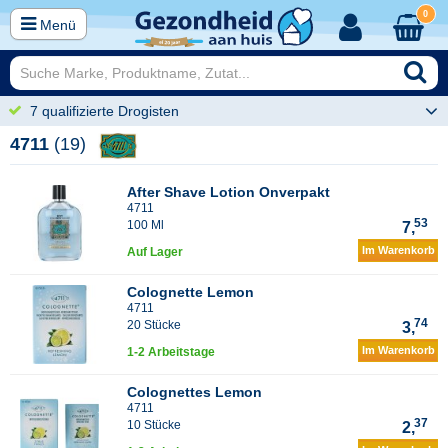
0
Menü
7 qualifizierte Drogisten
4711
(19)
After Shave Lotion Onverpakt
4711
53
100 Ml
7,
Im Warenkorb
Auf Lager
Colognette Lemon
4711
74
20 Stücke
3,
Im Warenkorb
1-2 Arbeitstage
Colognettes Lemon
4711
37
10 Stücke
2,