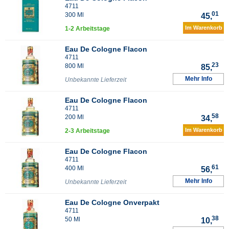
4711
01
300 Ml
45,
Im Warenkorb
1-2 Arbeitstage
Eau De Cologne Flacon
4711
23
800 Ml
85,
Mehr Info
Unbekannte Lieferzeit
Eau De Cologne Flacon
4711
58
200 Ml
34,
Im Warenkorb
2-3 Arbeitstage
Eau De Cologne Flacon
4711
61
400 Ml
56,
Mehr Info
Unbekannte Lieferzeit
Eau De Cologne Onverpakt
4711
38
50 Ml
10,