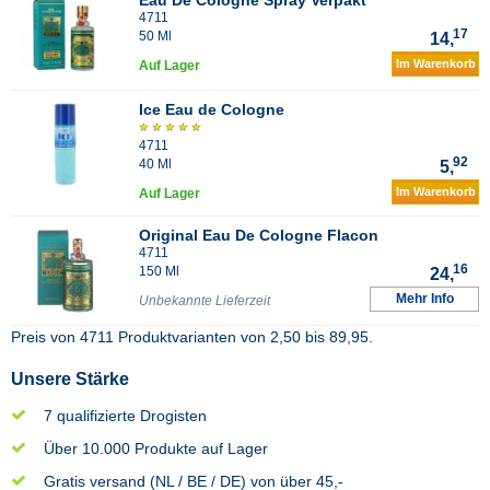
Eau De Cologne Spray Verpakt
4711
17
50 Ml
14,
Im Warenkorb
Auf Lager
Ice Eau de Cologne
4711
92
40 Ml
5,
Im Warenkorb
Auf Lager
Original Eau De Cologne Flacon
4711
16
150 Ml
24,
Mehr Info
Unbekannte Lieferzeit
Preis von
4711
Produktvarianten von
2,50
bis
89,95
.
Unsere Stärke
7 qualifizierte Drogisten
Über 10.000 Produkte auf Lager
Gratis versand (NL / BE / DE) von über 45,-