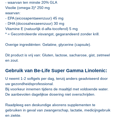
- waarvan ten minste 20% GLA
Visolie (omega-3)* 250 mg
waarvan:
- EPA (eicosapentaeenzuur) 45 mg
- DHA (docosahexaeenzuur) 30 mg
Vitamine E (natuurlijk d-alfa-tocoferol) 5 mg
* = Gecontroleerde visvangst, gegarandeerd zonder krill.
Overige ingrediënten: Gelatine, glycerine (capsule).
Dit product is vrij van: Gluten, lactose, sacharose, gist, zetmeel
en zout.
Gebruik van Be-Life Super Gamma Linolenic:
U neemt 1-2 softgels per dag, tenzij anders geadviseerd door
uw gezondheidsprofessional.
Bij voorkeur innemen tijdens de maaltijd met voldoende water.
De aanbevolen dagelijkse dosering niet overschrijden.
Raadpleeg een deskundige alvorens supplementen te
gebruiken in geval van zwangerschap, lactatie, medicijngebruik
en ziekte.