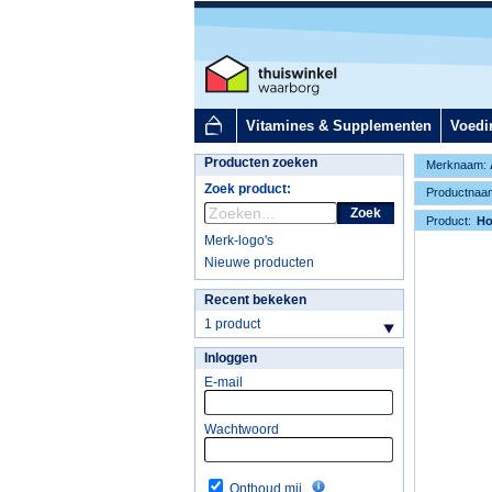
Vitamines & Supplementen
Voedi
Producten zoeken
Merknaam:
Zoek product:
Productnaa
Zoek
Product:
H
Merk-logo's
Nieuwe producten
Recent bekeken
1 product
Inloggen
E-mail
Wachtwoord
Onthoud mij