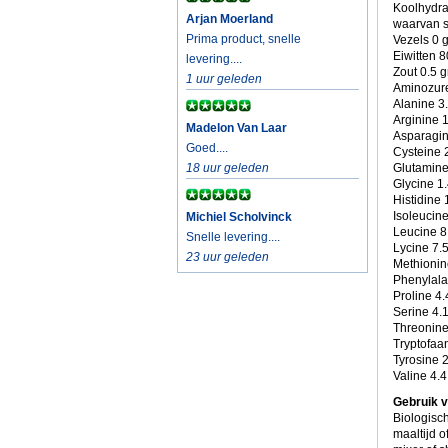
Koolhydra
Arjan Moerland
waarvan s
Prima product, snelle
Vezels 0 
Eiwitten 
levering....
Zout 0.5 
1 uur geleden
Aminozur
Alanine 3
Arginine 
Madelon Van Laar
Asparagin
Goed....
Cysteine 
18 uur geleden
Glutamine
Glycine 1
Histidine 
Isoleucin
Michiel Scholvinck
Leucine 8
Snelle levering....
Lycine 7.
23 uur geleden
Methionin
Phenylala
Proline 4
Serine 4.
Threonine
Tryptofaa
Tyrosine 
Valine 4.
Gebruik v
Biologisch
maaltijd 