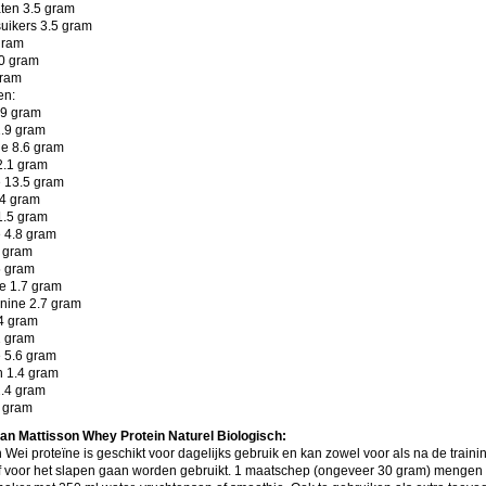
ten 3.5 gram
uikers 3.5 gram
gram
80 gram
gram
en:
.9 gram
1.9 gram
e 8.6 gram
2.1 gram
 13.5 gram
.4 gram
1.5 gram
e 4.8 gram
 gram
5 gram
e 1.7 gram
nine 2.7 gram
.4 gram
1 gram
 5.6 gram
n 1.4 gram
2.4 gram
4 gram
an Mattisson Whey Protein Naturel Biologisch:
 Wei proteïne is geschikt voor dagelijks gebruik en kan zowel voor als na de trainin
of voor het slapen gaan worden gebruikt. 1 maatschep (ongeveer 30 gram) mengen 