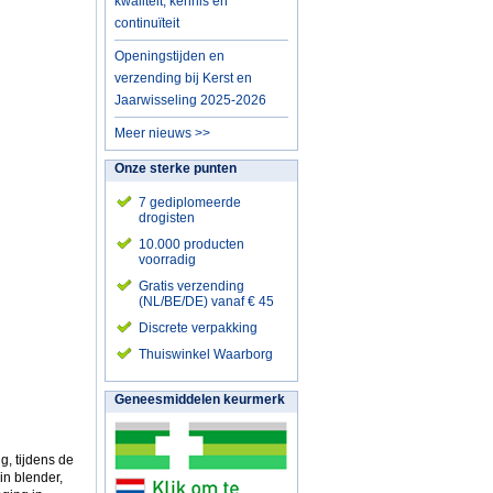
kwaliteit, kennis en
continuïteit
Openingstijden en
verzending bij Kerst en
Jaarwisseling 2025-2026
Meer nieuws >>
Onze sterke punten
7 gediplomeerde
drogisten
10.000 producten
voorradig
Gratis verzending
(NL/BE/DE) vanaf € 45
Discrete verpakking
Thuiswinkel Waarborg
Geneesmiddelen keurmerk
g, tijdens de
in blender,