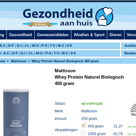
ng
Gezondheid
Geneesmiddelen
Afvallen & Sport
Dieren
Verz
A-C
|
D-F
|
G-I
|
J-L
|
M-O
|
P-S
|
T-V
|
W-Z
|
0-9
Aanbie
m:
A-C
|
D-F
|
G-I
|
J-L
|
M-O
|
P-S
|
T-V
|
W-Z
|
0-9
Boeke
ome
Mattisson
Whey Protein Naturel Biologisch 450 gram
Mattisson
Whey Protein Naturel Biologisch
450 gram
Status:
op voorraad
Merk:
Mattisson
Inhoud:
450 gram
450 gram
31,37
op vo
Verpakkingen:
1000 gram
62,78
op vo