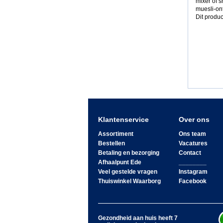
mixer of s
muesli-on
Dit produc
Klantenservice
Over ons
Assortiment
Ons team
Bestellen
Vacatures
Betaling en bezorging
Contact
Afhaalpunt Ede
________
Veel gestelde vragen
Instagram
Thuiswinkel Waarborg
Facebook
Gezondheid aan huis heeft 7