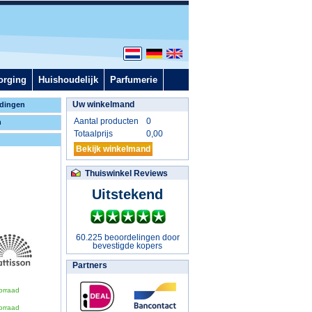
orging
Huishoudelijk
Parfumerie
Uw winkelmand
dingen
Aantal producten
0
n
Totaalprijs
0,00
Bekijk winkelmand
Thuiswinkel Reviews
Uitstekend
60.225 beoordelingen door
bevestigde kopers
Partners
orraad
orraad