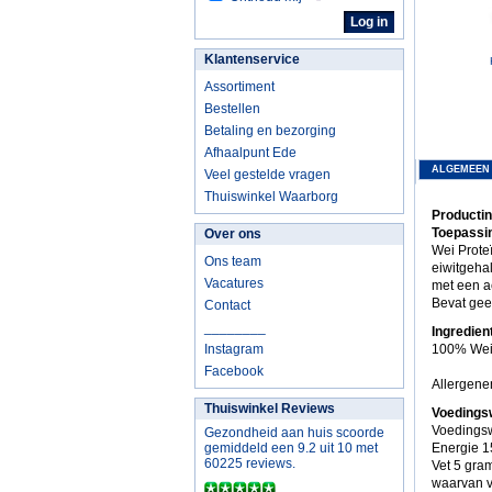
Klantenservice
Assortiment
Bestellen
Betaling en bezorging
Afhaalpunt Ede
ALGEMEEN
Veel gestelde vragen
Thuiswinkel Waarborg
Productin
Toepassin
Over ons
Wei Prote
Ons team
eiwitgeha
Vacatures
met een ac
Bevat gee
Contact
________
Ingredien
Instagram
100% Wei 
Facebook
Allergene
Thuiswinkel Reviews
Voedingsw
Voedingsw
Gezondheid aan huis scoorde
gemiddeld een 9.2 uit 10 met
Energie 1
60225 reviews.
Vet 5 gra
waarvan v