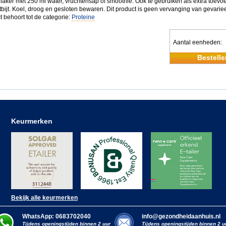
haker met 250 ml water, vruchtensap of smoothie. Ook te gebruiken als extra toevo
tbijt. Koel, droog en gesloten bewaren. Dit product is geen vervanging van gevarie
t behoort tot de categorie:
Proteine
Aantal eenheden
Bestelle
Keurmerken
Bekijk alle keurmerken
WhatsApp: 0683702040
info@gezondheidaanhuis.nl
Tijdens openingstijden binnen 2 uur
Tijdens openingstijden binnen 2 u