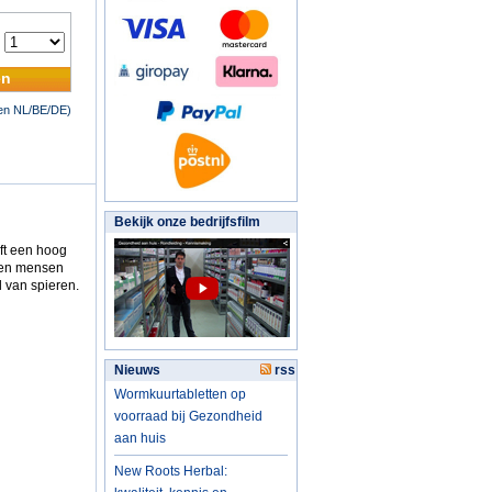
:
en
nen NL/BE/DE)
Bekijk onze bedrijfsfilm
ft een hoog
s en mensen
l van spieren.
Nieuws
rss
Wormkuurtabletten op
voorraad bij Gezondheid
aan huis
New Roots Herbal: