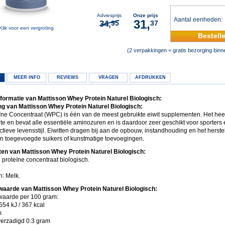
Adviesprijs
Onze prijs
Aantal eenheden
31,
34,
95
37
Klik voor een vergroting
Bestell
(2 verpakkingen = gratis bezorging bin
MEER INFO
REVIEWS
VRAGEN
AFDRUKKEN
formatie van Mattisson Whey Protein Naturel Biologisch:
g van Mattisson Whey Protein Naturel Biologisch:
ïne Concentraat (WPC) is één van de meest gebruikte eiwit supplementen. Het hee
lte en bevat alle essentiële aminozuren en is daardoor zeer geschikt voor sporter
tieve levensstijl. Eiwitten dragen bij aan de opbouw, instandhouding en het herste
n toegevoegde suikers of kunstmatige toevoegingen.
ten van Mattisson Whey Protein Naturel Biologisch:
proteïne concentraat biologisch.
n: Melk.
aarde van Mattisson Whey Protein Naturel Biologisch:
aarde per 100 gram:
554 kJ / 367 kcal
m
erzadigd 0.3 gram