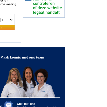
eging in
erde voeding.
:
n
Maak kennis met ons team
Chat met ons
ur