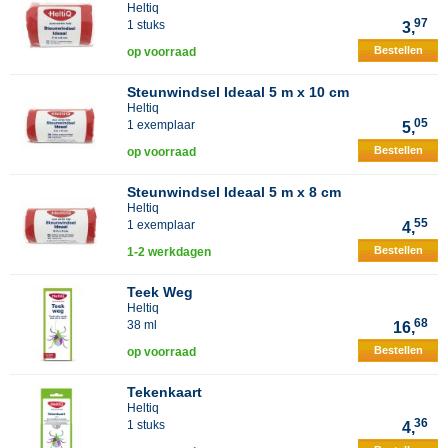
Heltiq
97
1 stuks
3,
Bestellen
op voorraad
Steunwindsel Ideaal 5 m x 10 cm
Heltiq
05
1 exemplaar
5,
Bestellen
op voorraad
Steunwindsel Ideaal 5 m x 8 cm
Heltiq
55
1 exemplaar
4,
Bestellen
1-2 werkdagen
Teek Weg
Heltiq
68
38 ml
16,
Bestellen
op voorraad
Tekenkaart
Heltiq
36
1 stuks
4,