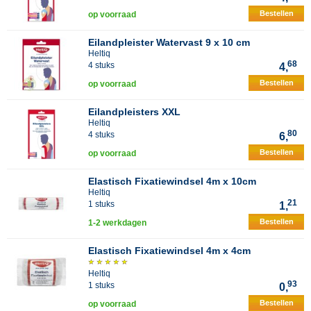
Bestellen
op voorraad
Eilandpleister Watervast 9 x 10 cm
Heltiq
68
4 stuks
4,
Bestellen
op voorraad
Eilandpleisters XXL
Heltiq
80
4 stuks
6,
Bestellen
op voorraad
Elastisch Fixatiewindsel 4m x 10cm
Heltiq
21
1 stuks
1,
Bestellen
1-2 werkdagen
Elastisch Fixatiewindsel 4m x 4cm
Heltiq
93
1 stuks
0,
Bestellen
op voorraad