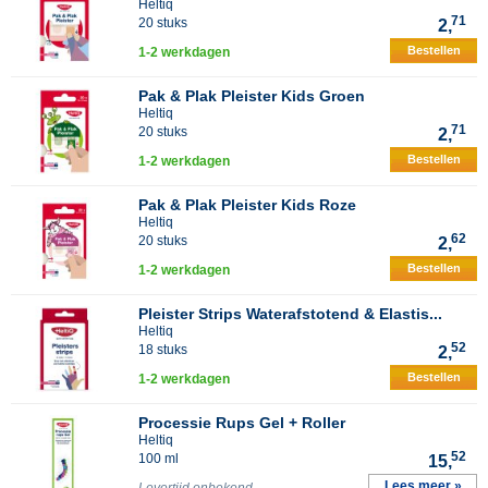
Heltiq
71
20 stuks
2,
Bestellen
1-2 werkdagen
Pak & Plak Pleister Kids Groen
Heltiq
71
20 stuks
2,
Bestellen
1-2 werkdagen
Pak & Plak Pleister Kids Roze
Heltiq
62
20 stuks
2,
Bestellen
1-2 werkdagen
Pleister Strips Waterafstotend & Elastis...
Heltiq
52
18 stuks
2,
Bestellen
1-2 werkdagen
Processie Rups Gel + Roller
Heltiq
52
100 ml
15,
Lees meer »