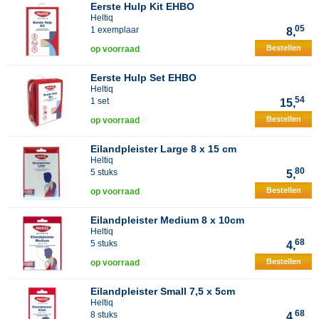
Eerste Hulp Kit EHBO
Heltiq
05
1 exemplaar
8,
Bestellen
op voorraad
Eerste Hulp Set EHBO
Heltiq
54
1 set
15,
Bestellen
op voorraad
Eilandpleister Large 8 x 15 cm
Heltiq
80
5 stuks
5,
Bestellen
op voorraad
Eilandpleister Medium 8 x 10cm
Heltiq
68
5 stuks
4,
Bestellen
op voorraad
Eilandpleister Small 7,5 x 5cm
Heltiq
68
8 stuks
4,