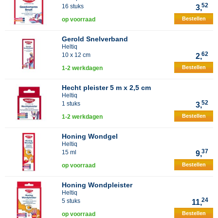
52
16 stuks
3,
Bestellen
op voorraad
Gerold Snelverband
Heltiq
62
10 x 12 cm
2,
Bestellen
1-2 werkdagen
Hecht pleister 5 m x 2,5 cm
Heltiq
52
1 stuks
3,
Bestellen
1-2 werkdagen
Honing Wondgel
Heltiq
37
15 ml
9,
Bestellen
op voorraad
Honing Wondpleister
Heltiq
24
5 stuks
11,
Bestellen
op voorraad