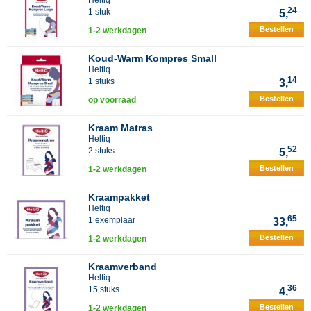
Heltiq
24
1 stuk
5,
Bestellen
1-2 werkdagen
Koud-Warm Kompres Small
Heltiq
14
1 stuks
3,
Bestellen
op voorraad
Kraam Matras
Heltiq
52
2 stuks
5,
Bestellen
1-2 werkdagen
Kraampakket
Heltiq
65
1 exemplaar
33,
Bestellen
1-2 werkdagen
Kraamverband
Heltiq
36
15 stuks
4,
Bestellen
1-2 werkdagen