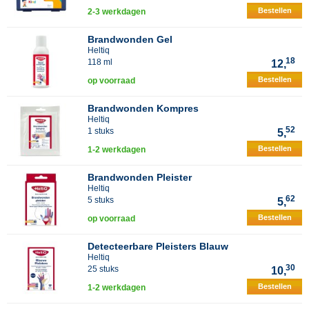
Bestellen
2-3 werkdagen
Brandwonden Gel
Heltiq
18
118 ml
12,
Bestellen
op voorraad
Brandwonden Kompres
Heltiq
52
1 stuks
5,
Bestellen
1-2 werkdagen
Brandwonden Pleister
Heltiq
62
5 stuks
5,
Bestellen
op voorraad
Detecteerbare Pleisters Blauw
Heltiq
30
25 stuks
10,
Bestellen
1-2 werkdagen