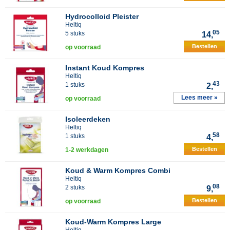
Hydrocolloid Pleister
Heltiq
05
5 stuks
14,
Bestellen
op voorraad
Instant Koud Kompres
Heltiq
43
1 stuks
2,
Lees meer »
op voorraad
Isoleerdeken
Heltiq
58
1 stuks
4,
Bestellen
1-2 werkdagen
Koud & Warm Kompres Combi
Heltiq
08
2 stuks
9,
Bestellen
op voorraad
Koud-Warm Kompres Large