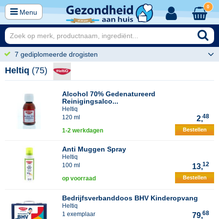
0
Menu
7 gediplomeerde drogisten
Heltiq
(75)
Alcohol 70% Gedenatureerd
Reinigingsalco...
Heltiq
48
120 ml
2,
Bestellen
1-2 werkdagen
Anti Muggen Spray
Heltiq
12
100 ml
13,
Bestellen
op voorraad
Bedrijfsverbanddoos BHV Kinderopvang
Heltiq
68
1 exemplaar
79,