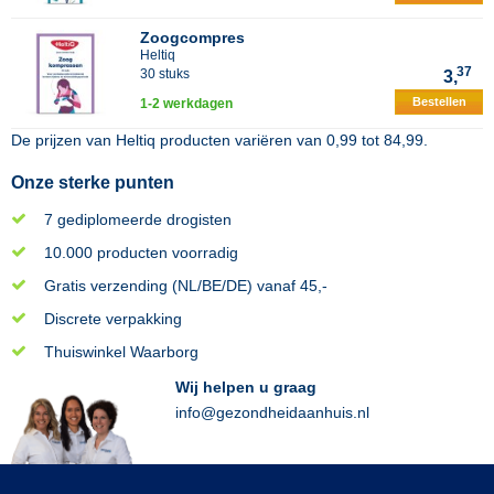
Zoogcompres
Heltiq
37
30 stuks
3,
Bestellen
1-2 werkdagen
De prijzen van
Heltiq
producten variëren van
0,99
tot
84,99
.
Onze sterke punten
7 gediplomeerde drogisten
10.000 producten voorradig
Gratis verzending (NL/BE/DE) vanaf 45,-
Discrete verpakking
Thuiswinkel Waarborg
Wij helpen u graag
info@gezondheidaanhuis.nl