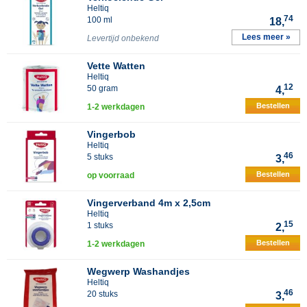
Heltiq
74
100 ml
18,
Lees meer »
Levertijd onbekend
Vette Watten
Heltiq
12
50 gram
4,
Bestellen
1-2 werkdagen
Vingerbob
Heltiq
46
5 stuks
3,
Bestellen
op voorraad
Vingerverband 4m x 2,5cm
Heltiq
15
1 stuks
2,
Bestellen
1-2 werkdagen
Wegwerp Washandjes
Heltiq
46
20 stuks
3,