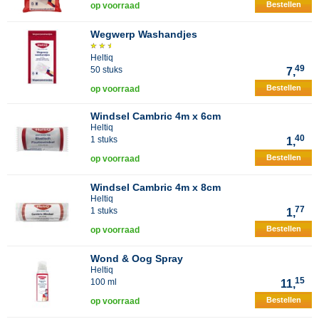
Bestellen
op voorraad
Wegwerp Washandjes
Heltiq
49
50 stuks
7,
Bestellen
op voorraad
Windsel Cambric 4m x 6cm
Heltiq
40
1 stuks
1,
Bestellen
op voorraad
Windsel Cambric 4m x 8cm
Heltiq
77
1 stuks
1,
Bestellen
op voorraad
Wond & Oog Spray
Heltiq
15
100 ml
11,
Bestellen
op voorraad