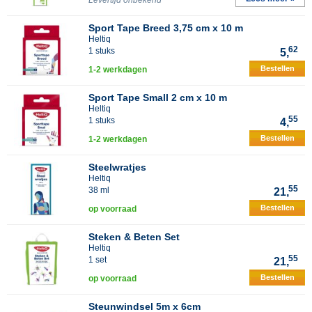
Levertijd onbekend
Sport Tape Breed 3,75 cm x 10 m
Heltiq
62
1 stuks
5,
Bestellen
1-2 werkdagen
Sport Tape Small 2 cm x 10 m
Heltiq
55
1 stuks
4,
Bestellen
1-2 werkdagen
Steelwratjes
Heltiq
55
38 ml
21,
Bestellen
op voorraad
Steken & Beten Set
Heltiq
55
1 set
21,
Bestellen
op voorraad
Steunwindsel 5m x 6cm