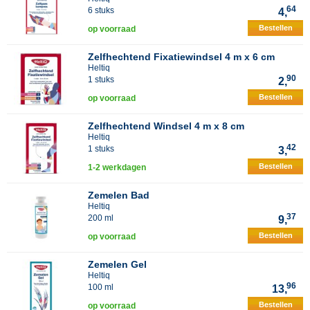
64
6 stuks
4,
Bestellen
op voorraad
Zelfhechtend Fixatiewindsel 4 m x 6 cm
Heltiq
90
1 stuks
2,
Bestellen
op voorraad
Zelfhechtend Windsel 4 m x 8 cm
Heltiq
42
1 stuks
3,
Bestellen
1-2 werkdagen
Zemelen Bad
Heltiq
37
200 ml
9,
Bestellen
op voorraad
Zemelen Gel
Heltiq
96
100 ml
13,
Bestellen
op voorraad