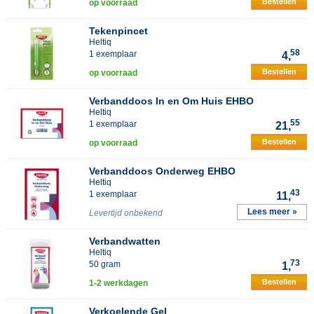
Bestellen
op voorraad
Tekenpincet
Heltiq
58
1 exemplaar
4,
Bestellen
op voorraad
Verbanddoos In en Om Huis EHBO
Heltiq
55
1 exemplaar
21,
Bestellen
op voorraad
Verbanddoos Onderweg EHBO
Heltiq
43
1 exemplaar
11,
Lees meer »
Levertijd onbekend
Verbandwatten
Heltiq
73
50 gram
1,
Bestellen
1-2 werkdagen
Verkoelende Gel