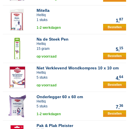
Mitella
Heltiq
87
1 stuks
1,
Bestellen
1-2 werkdagen
Na de Steek Pen
Heltiq
15
15 gram
5,
Bestellen
op voorraad
Niet Verklevend Wondkompres 10 x 10 cm
Heltiq
64
5 stuks
4,
Bestellen
op voorraad
Onderlegger 60 x 60 cm
Heltiq
36
5 stuks
7,
Bestellen
1-2 werkdagen
Pak & Plak Pleister