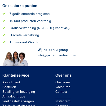
Onze sterke punten
7 gediplomeerde drogisten
10.000 producten voorradig
Gratis verzending (NL/BE/DE) vanaf 45,-
Discrete verpakking
Thuiswinkel Waarborg
Wij helpen u graag
info@gezondheidaanhuis.nl
Klantenservice
Over ons
Assortiment
Ons team
Bestellen
Vacatures
Betaling en bezorging
Contact
Afhaalpunt Ede
________
Veel gestelde vragen
Instagram
Thuiswinkel Waarborg
Facebook