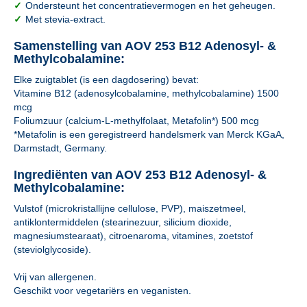
✓
Ondersteunt het concentratievermogen en het geheugen.
✓
Met stevia-extract.
Samenstelling van AOV 253 B12 Adenosyl- &
Methylcobalamine:
Elke zuigtablet (is een dagdosering) bevat:
Vitamine B12 (adenosylcobalamine, methylcobalamine) 1500
mcg
Foliumzuur (calcium-L-methylfolaat, Metafolin*) 500 mcg
*Metafolin is een geregistreerd handelsmerk van Merck KGaA,
Darmstadt, Germany.
Ingrediënten van AOV 253 B12 Adenosyl- &
Methylcobalamine:
Vulstof (microkristallijne cellulose, PVP), maiszetmeel,
antiklontermiddelen (stearinezuur, silicium dioxide,
magnesiumstearaat), citroenaroma, vitamines, zoetstof
(steviolglycoside).
Vrij van allergenen.
Geschikt voor vegetariërs en veganisten.